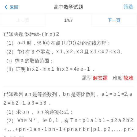
筛选
高中数学试题
返回
上一页
1/67
下一页
已知函数
f
(
x
)
=
ax
-
(
ln
x
)
2
a
=
1
f
(
x
)
(
1
,
f
(
1
)
)
（
1
）
时，求
在点
处的切线方程；
f
(
x
)
x
1
,
x
2
,
x
3
x
1
<
x
2
<
x
3
（
2
）
有
3
个零点，
且
.
a
（
i
）求
的取值范围；
ln
x
2
-
ln
x
1
⋅
ln
x
3
<
4e
e
-
1
（
ii
）证明
．
题型
解答题
难度
较难
已知数列
a
n
b
n
a
1
=
b
1
=
2
,
a
是等差数列，
是等比数列，
2
=
b
2
+
1
,
a
3
=
b
3
．
a
n
b
n
（
1
）求
，
的通项公式；
∀
n
∈
N
*
I
∈
0
,
1
T
n
=
p
1
a
1
b
1
+
p
2
a
2
b
2
（
2
）
，
，有
+
.
.
.
+
p
n
-
1
a
n
-
1
b
n
-
1
+
p
n
a
n
b
n
|
p
1
,
p
2
,
.
.
.
,
p
n
-