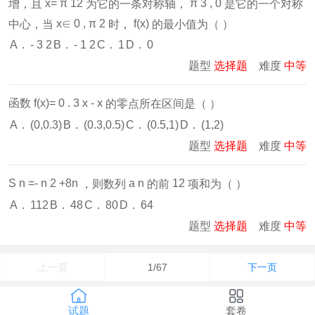
x
=
π
12
π
3
,
0
增，且
为它的一条对称轴，
是它的一个对称
x
∈
0
,
π
2
f
(
x
)
中心，当
时，
的最小值为（
）
A．
-
3
2
B．
-
1
2
C．
1
D．
0
题型
选择题
难度
中等
函数
f
(
x
)
=
0
.
3
x
-
x
的零点所在区间是（
）
A．
(
0
,
0
.
3
)
B．
(
0
.
3
,
0
.
5
)
C．
(
0
.
5
,
1
)
D．
(
1
,
2
)
题型
选择题
难度
中等
S
n
=
-
n
2
+
8
n
a
n
12
，则数列
的前
项和为（
）
A．
112
B．
48
C．
80
D．
64
题型
选择题
难度
中等
上一页
1/67
下一页
试题
套卷