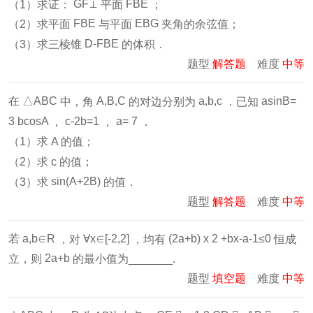
GF
⊥
FBE
（
1
）求证：
平面
；
FBE
EBG
（
2
）求平面
与平面
夹角的余弦值；
D
-
FBE
（
3
）求三棱锥
的体积．
题型
解答题
难度
中等
在
△
ABC
A
,
B
,
C
a
,
b
,
c
a
sin
B
=
中，角
的对边分别为
．已知
3
b
cos
A
c
-
2
b
=
1
a
=
7
，
，
．
（
1
）求
A
的值；
（
2
）求
c
的值；
sin
(
A
+
2
B
)
（
3
）求
的值．
题型
解答题
难度
中等
若
a
,
b
∈
R
∀
x
∈
[
-
2
,
2
]
(
2
a
+
b
)
x
2
+
bx
-
a
-
1
≤
0
，对
，均有
恒成
2
a
+
b
立，则
的最小值为
_______.
题型
填空题
难度
中等