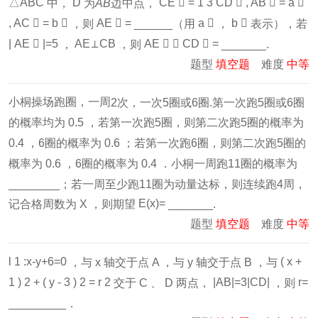
△
ABC
D
CE
=
1
3
CD
,
AB
=
a
中，
为
AB
边中点，
,
AC
=
b
AE
=
a
b
，则
______
（用
，
表示），若
|
AE
|
=
5
AE
⊥
CB
AE
⋅
CD
=
，
，则
_______
.
题型
填空题
难度
中等
小桐操场跑圈，一周
2
次，一次
5
圈或
6
圈
.
第一次跑
5
圈或
6
圈
的概率均为
0
.
5
，若第一次跑
5
圈，则第二次跑
5
圈的概率为
0
.
4
，
6
圈的概率为
0
.
6
；若第一次跑
6
圈，则第二次跑
5
圈的
概率为
0
.
6
，
6
圈的概率为
0
.
4
．小桐一周跑
11
圈的概率为
________
；若一周至少跑
11
圈为动量达标，则连续跑
4
周，
E
(
x
)
=
记合格周数为
X
，则期望
_______.
题型
填空题
难度
中等
l
1
:
x
-
y
+
6
=
0
(
x
+
，与
x
轴交于点
A
，与
y
轴交于点
B
，与
1
)
2
+
(
y
-
3
)
2
=
r
2
|
AB
|
=
3
|
CD
|
r
=
交于
C
、
D
两点，
，则
_________
．