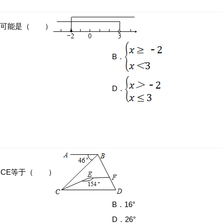
组可能是（ ）
B．
D．
则∠BCE等于（ ）
B．16°
D．26°