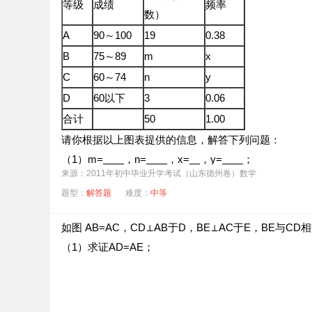
等级
成绩
频率
数）
A
90～100
19
0.38
B
75～89
m
x
C
60～74
n
y
D
60以下
3
0.06
合计
50
1.00
请你根据以上图表提供的信息，解答下列问题：
（1）m=
，n=
，x=
，y=
；
来源：2011年初中毕业升学考试（山东德州卷）数学
（2）在扇形图中，C等级所对应的圆心角是
度；
题型：
解答题
难度：
中等
如图 AB=AC，CD⊥AB于D，BE⊥AC于E，BE与CD
（3）如果该校九年级共有500名男生参加了立定跳
（1）求证AD=AE；