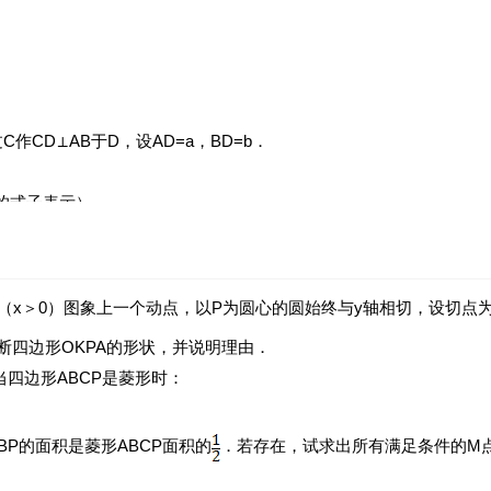
作CD⊥AB于D，设AD=a，BD=b．
b的式子表示）．
的大小关系是：
．
（x＞0）图象上一个动点，以P为圆心的圆始终与y轴相切，设切点为
出的结论，求出镜框周长的最小值．
断四边形OKPA的形状，并说明理由．
当四边形ABCP是菱形时：
P的面积是菱形ABCP面积的
．若存在，试求出所有满足条件的M