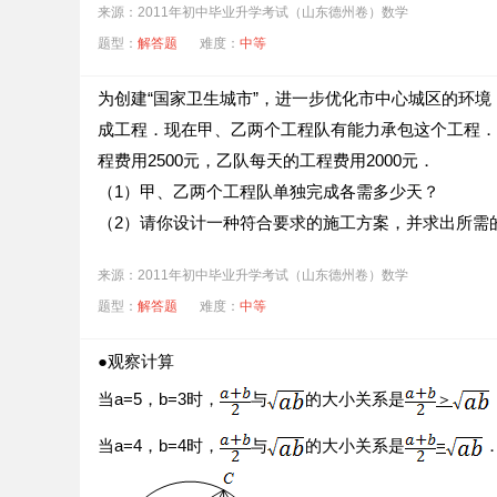
来源：2011年初中毕业升学考试（山东德州卷）数学
题型：
解答题
难度：
中等
为创建“国家卫生城市”，进一步优化市中心城区的环
成工程．现在甲、乙两个工程队有能力承包这个工程．
程费用2500元，乙队每天的工程费用2000元．
（1）甲、乙两个工程队单独完成各需多少天？
（2）请你设计一种符合要求的施工方案，并求出所需
来源：2011年初中毕业升学考试（山东德州卷）数学
题型：
解答题
难度：
中等
●观察计算
当a=5，b=3时，
与
的大小关系是
＞
当a=4，b=4时，
与
的大小关系是
=