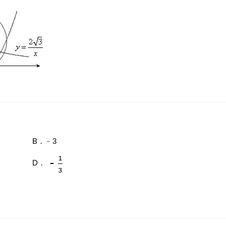
B．﹣3
D．