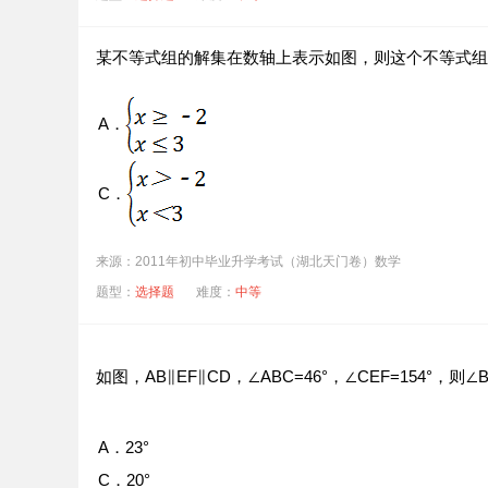
某不等式组的解集在数轴上表示如图，则这个不等式
A．
C．
来源：2011年初中毕业升学考试（湖北天门卷）数学
题型：
选择题
难度：
中等
如图，AB∥EF∥CD，∠ABC=46°，∠CEF=154°，
A．23°
C．20°