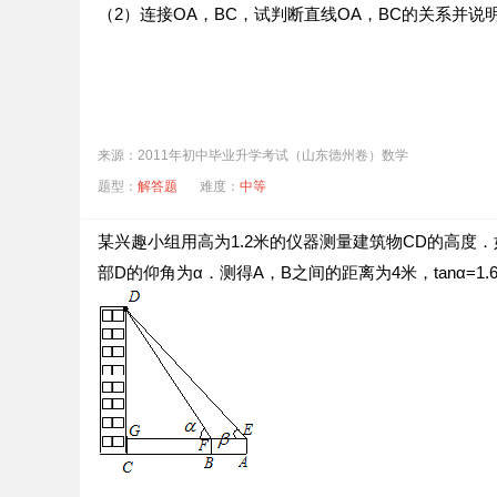
（2）连接OA，BC，试判断直线OA，BC的关系并说
来源：2011年初中毕业升学考试（山东德州卷）数学
题型：
解答题
难度：
中等
某兴趣小组用高为1.2米的仪器测量建筑物CD的高度
部D的仰角为α．测得A，B之间的距离为4米，tanα=1.6