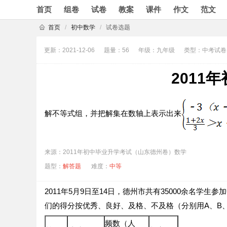
首页
组卷
试卷
教案
课件
作文
范文
首页
/
初中数学
/
试卷选题
更新：2021-12-06
题量：56
年级：九年级
类型：中考试卷
201
解不等式组，并把解集在数轴上表示出来
来源：2011年初中毕业升学考试（山东德州卷）数学
题型：
解答题
难度：
中等
2011年5月9日至14日，德州市共有35000余名
们的得分按优秀、良好、及格、不及格（分别用A、B
频数（人