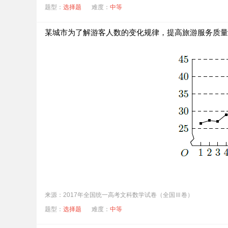
题型：
选择题
难度：
中等
某城市为了解游客人数的变化规律，提高旅游服务质量，收
根据该折线图，下列结论错误的是（ ）
来源：2017年全国统一高考文科数学试卷（全国Ⅲ卷）
题型：
A．
月接待游客逐月增加
选择题
难度：
中等
B．
年接待游客量逐年增加