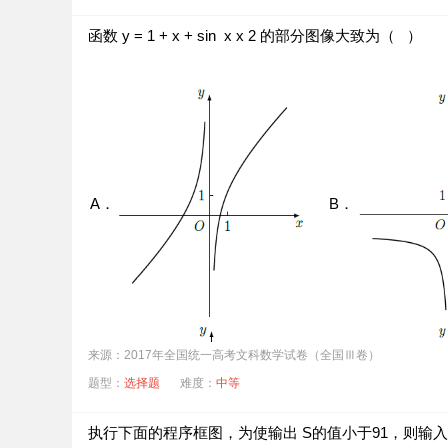
函数
y
=
1
+
x
+
sin
⁡
x
x
2
的部分图像大致为（ ）
A．
B．
来源：2017年全国统一高考文科数学试卷（全国Ⅲ卷）
题型：
选择题
难度：
中等
执行下面的程序框图，为使输出 S的值小于91，则输
C．
D．