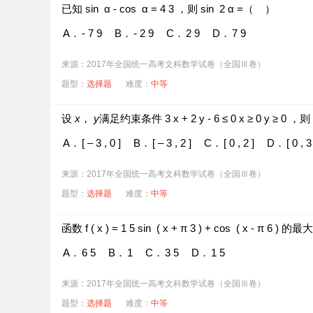
已知
sin
⁡
α
-
cos
⁡
α
=
4
3
，则
sin
⁡
2
α
=（
）
C．
各年的月接待游客量高峰期大致在7,8月
A．
-
7
9
B．
-
2
9
C．
2
9
D．
7
9
D．
各年1月至6月的月接待游客量相对于7月至12W
来源：2017年全国统一高考文科数学试卷（全国Ⅲ卷）
题型：
选择题
难度：
中等
设
x
，
y
满足约束条件
3
x
+
2
y
-
6
≤
0
x
≥
0
y
≥
0
，则
A．
[
–
3
,
0
]
B．
[
–
3
,
2
]
C．
[
0
,
2
]
D．
[
0
,
来源：2017年全国统一高考文科数学试卷（全国Ⅲ卷）
题型：
选择题
难度：
中等
函数
f
(
x
)
=
1
5
sin
⁡
(
x
+
π
3
)
+
cos
⁡
(
x
-
π
6
)
的最
A．
6
5
B．
1
C．
3
5
D．
1
5
来源：2017年全国统一高考文科数学试卷（全国Ⅲ卷）
题型：
选择题
难度：
中等