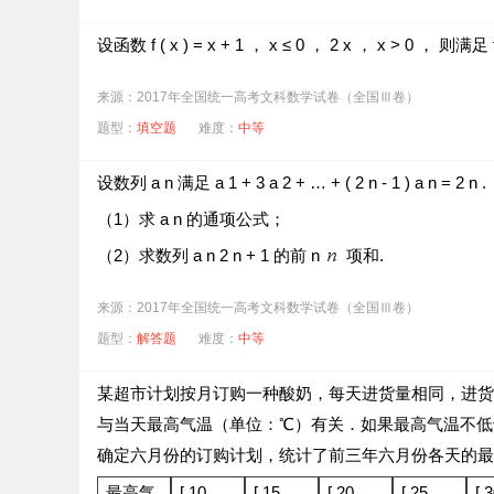
设函数
f
(
x
)
=
x
+
1
，
x
≤
0
，
2
x
，
x
>
0
，
则满足
来源：2017年全国统一高考文科数学试卷（全国Ⅲ卷）
题型：
填空题
难度：
中等
设数列
a
n
满足
a
1
+
3
a
2
+
…
+
(
2
n
-
1
)
a
n
=
2
n
.
（1）求
a
n
的通项公式；
（2）求数列
a
n
2
n
+
1
的前
n
项和.
来源：2017年全国统一高考文科数学试卷（全国Ⅲ卷）
题型：
解答题
难度：
中等
某超市计划按月订购一种酸奶，每天进货量相同，进货
与当天最高气温（单位：℃）有关．如果最高气温不低于2
确定六月份的订购计划，统计了前三年六月份各天的最
最高气
[
10
，
[
15
，
[
20
，
[
25
，
[