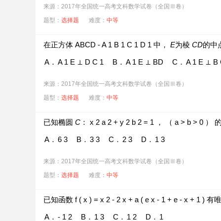
来源：2017年全国统一高考文科数学试卷（全国Ⅲ卷）
题型：
选择题
难度：
中等
在正方体
ABCD
-
A
1
B
1
C
1
D
1
中，
E
为棱
CD
的中
A．
A
1
E
⊥
D
C
1
B．
A
1
E
⊥
BD
C．
A
1
E
⊥
B
来源：2017年全国统一高考文科数学试卷（全国Ⅲ卷）
题型：
选择题
难度：
中等
已知椭圆
C
：
x
2
a
2
+
y
2
b
2
=
1
，
（
a
>
b
>
0
）
A．
6
3
B．
3
3
C．
2
3
D．
1
3
来源：2017年全国统一高考文科数学试卷（全国Ⅲ卷）
题型：
选择题
难度：
中等
已知函数
f
(
x
)
=
x
2
-
2
x
+
a
(
e
x
-
1
+
e
-
x
+
1
)
有
A．
-
1
2
B．
1
3
C．
1
2
D．
1