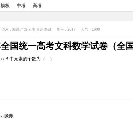
模板
中考
高考
适用：四川,广西,云南,贵州,西藏
年份：2017
人气：1600
7年全国统一高考文科数学试卷（全
A
∩
B
中元素的个数为（
）
第四象限