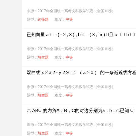
来源：2017年全国统一高考文科数学试卷（全国Ⅲ卷）
题型：
选择题
难度：
中等
已知向量
a
⃗
=
(
-
2
,
3
)
,
b
⃗
=
(
3
,
m
)
，且
a
⃗
⊥
b
⃗
来源：2017年全国统一高考文科数学试卷（全国Ⅲ卷）
题型：
填空题
难度：
中等
双曲线
x
2
a
2
-
y
2
9
=
1
（
a
>
0
）
的一条渐近线方
来源：2017年全国统一高考文科数学试卷（全国Ⅲ卷）
题型：
填空题
难度：
中等
△
ABC
的内角A，B，C的对边分别为a，b，c.已知
C
来源：2017年全国统一高考文科数学试卷（全国Ⅲ卷）
题型：
填空题
难度：
中等