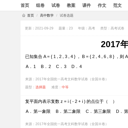
首页
组卷
试卷
教案
课件
作文
范文
首页
/
高中数学
/
试卷选题
更新：2021-09-29
题量：23
年级：高考
类型：高考试卷
201
已知集合
A
=
{
1
,
2
,
3
,
4
}
，
B
=
{
2
,
4
,
6
,
8
}
，则
A．
1
B．
2
C．
3
D．
4
来源：2017年全国统一高考文科数学试卷（全国Ⅲ卷）
题型：
选择题
难度：
中等
复平面内表示复数
z
=
i
(
-
2
+
i
)
的点位于（
）
A．
第一象限
B．
第二象限
C．
第三象限
D．
来源：2017年全国统一高考文科数学试卷（全国Ⅲ卷）