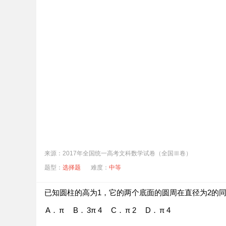
来源：2017年全国统一高考文科数学试卷（全国Ⅲ卷）
题型：
选择题
难度：
中等
A．
5
B．
4
C．
3
D．
2
已知圆柱的高为1，它的两个底面的圆周在直径为2的
A．
π
B．
3π
4
C．
π
2
D．
π
4