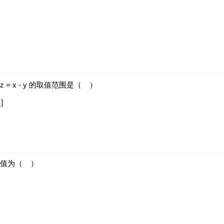
月，波动性更小，变化比较平稳
z
=
x
-
y
的取值范围是（
）
3
]
大值为（
）