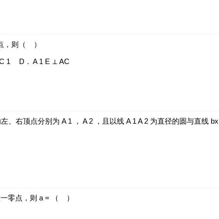
点，则（
）
C
1
D．
A
1
E
⊥
AC
的左、右顶点分别为
A
1
，
A
2
，且以线
A
1
A
2
为直径的圆与直线
b
唯一零点，则
a
=
（
）