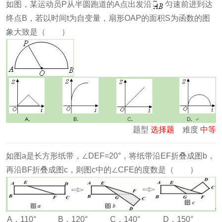
如图，某运动员P从半圆跑道的A点出发沿
匀速前进到达
终点B，若以时间t为自变量，扇形OAP的面积S为函数的图
象大致是（ ）
题型
选择题
难度
中等
如图a是长方形纸带，∠DEF=20°，将纸带沿EF折叠成图b，
再沿BF折叠成图c，则图c中的∠CFE的度数是（ ）
A．110°
B．120°
C．140°
D．150°