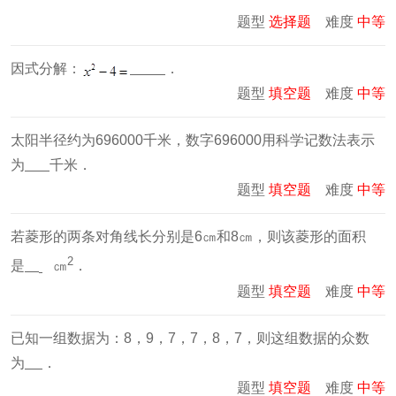
题型
选择题
难度
中等
因式分解：
．
题型
填空题
难度
中等
太阳半径约为696000千米，数字696000用科学记数法表示
为
千米．
题型
填空题
难度
中等
若菱形的两条对角线长分别是6㎝和8㎝，则该菱形的面积
2
是
㎝
．
题型
填空题
难度
中等
已知一组数据为：8，9，7，7，8，7，则这组数据的众数
为
．
题型
填空题
难度
中等