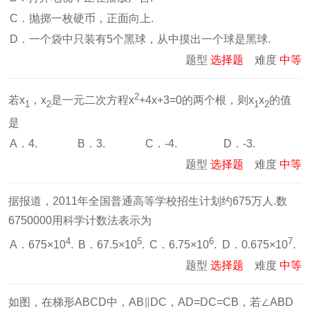
C．抛掷一枚硬币，正面向上.
D．一个袋中只装有5个黑球，从中摸出一个球是黑球.
题型
选择题
难度
中等
2
若x
，x
是一元二次方程x
+4x+3=0的两个根，则x
x
的值
1
2
1
2
是
A．4.
B．3.
C．-4.
D．-3.
题型
选择题
难度
中等
据报道，2011年全国普通高等学校招生计划约675万人.数
6750000用科学计数法表示为
4
5
6
7
A．675×10
.
B．67.5×10
.
C．6.75×10
.
D．0.675×10
.
题型
选择题
难度
中等
如图，在梯形ABCD中，AB∥DC，AD=DC=CB，若∠ABD