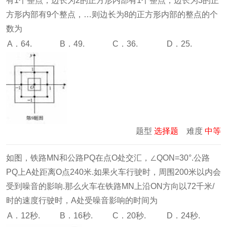
有1个整点，边长为2的正方形内部有1个整点，边长为3的正
方形内部有9个整点，…则边长为8的正方形内部的整点的个
数为
A．64.
B．49.
C．36.
D．25.
题型
选择题
难度
中等
如图，铁路MN和公路PQ在点O处交汇，∠QON=30°.公路
PQ上A处距离O点240米.如果火车行驶时，周围200米以内会
受到噪音的影响.那么火车在铁路MN上沿ON方向以72千米/
时的速度行驶时，A处受噪音影响的时间为
A．12秒.
B．16秒.
C．20秒.
D．24秒.