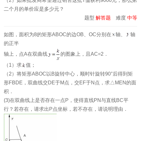
（2）如果批发商希望通过销售这批T恤获利9000元，那么第
二个月的单价应是多少元？
题型
解答题
难度
中等
如图，面积为8的矩形ABOC的边OB、OC分别在
轴、
轴
的正半
轴上，点A在双曲线
的图象上，且AC=2．
（1）求
值；
（2）将矩形ABOC以B旋转中心，顺时针旋转90°后得到矩
形FBDE，双曲线交DE于M点，交EF于N点，求△MEN的面
积．
(3)在双曲线上是否存在一点P，使得直线PN与直线BC平
行？若存在，请求出P点坐标，若不存在，请说明理由．