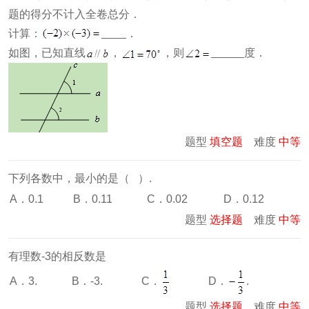
题的得分不计入全卷总分．
计算：
．
如图，已知直线
，
，则
度．
题型
填空题
难度
中等
下列各数中，最小的是（ ）.
A．0.1
B．0.11
C．0.02
D．0.12
题型
选择题
难度
中等
有理数-3的相反数是
C．
D．
.
A．3.
B．-3.
题型
选择题
难度
中等