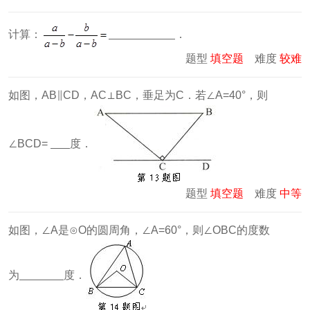
计算：
．
题型
填空题
难度
较难
如图，AB∥CD，AC⊥BC，垂足为C．若∠A=40°，则
∠BCD=
度．
题型
填空题
难度
中等
如图，∠A是⊙O的圆周角，∠A=60°，则∠OBC的度数
为
度．