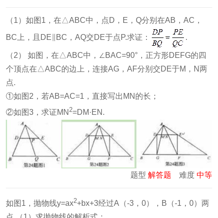
（1）如图1，在△ABC中，点D，E，Q分别在AB，AC，
BC上，且DE∥BC，AQ交DE于点P.求证：
.
（2） 如图，在△ABC中，∠BAC=90°，正方形DEFG的四
个顶点在△ABC的边上，连接AG，AF分别交DE于M，N两
点.
①如图2，若AB=AC=1，直接写出MN的长；
2
②如图3，求证MN
=DM·EN.
题型
解答题
难度
中等
2
如图1，抛物线y=ax
+bx+3经过A（-3，0），B（-1，0）两
点.（1）求抛物线的解析式；