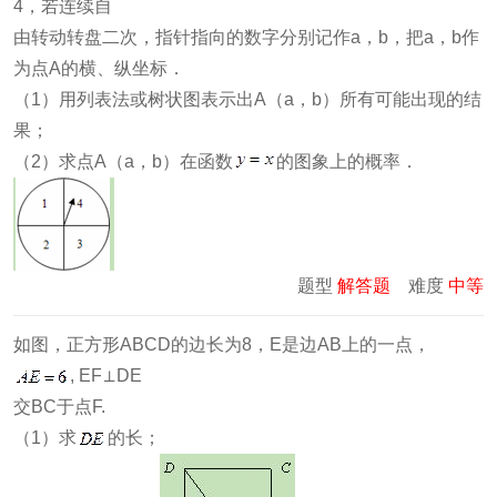
4，若连续自
由转动转盘二次，指针指向的数字分别记作a，b，把a，b作
为点A的横、纵坐标．
（1）用列表法或树状图表示出A（a，b）所有可能出现的结
果；
（2）求点A（a，b）在函数
的图象上的概率．
题型
解答题
难度
中等
如图，正方形ABCD的边长为8，E是边AB上的一点，
, EF⊥DE
交BC于点F.
（1）求
的长；