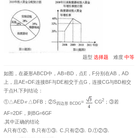
题型
选择题
难度
中等
如图，在菱形ABCD中，AB=BD，点E，F分别在AB，AD
上，且AE=DF.连接BF与DE相交于点G，连接CG与BD相交
于点H.下列结论：
2
①△AED≌△DFB；②S
=
CG
；③若
四边形
BCDG
AF=2DF，则BG=6GF
.其中正确的结论
A只有①②. B.只有①③. C.只有②③. D.①②③.