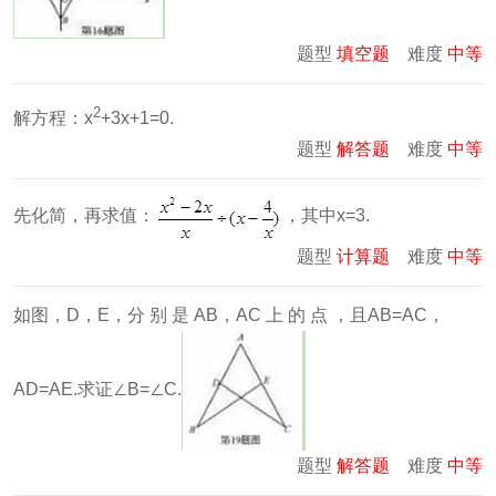
题型
填空题
难度
中等
2
解方程：x
+3x+1=0.
题型
解答题
难度
中等
先化简，再求值：
，其中x=3.
题型
计算题
难度
中等
如图，D，E，分 别 是 AB，AC 上 的 点 ，且AB=AC，
AD=AE.求证∠B=∠C.
题型
解答题
难度
中等