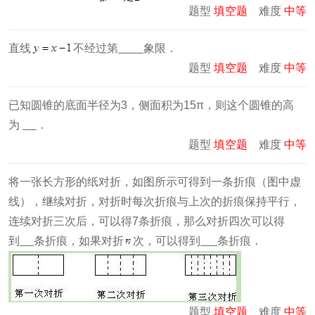
题型
填空题
难度
中等
直线
不经过第
象限．
题型
填空题
难度
中等
已知圆锥的底面半径为3，侧面积为15π，则这个圆锥的高
为
．
题型
填空题
难度
中等
将一张长方形的纸对折，如图所示可得到一条折痕（图中虚
线），继续对折，对折时每次折痕与上次的折痕保持平行，
连续对折三次后，可以得7条折痕，那么对折四次可以得
到
条折痕，如果对折
次，可以得到
条折痕．
题型
填空题
难度
中等