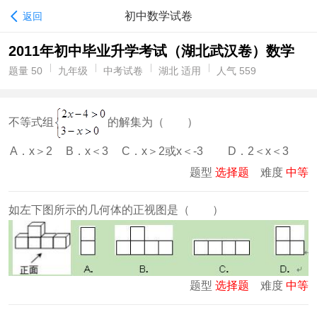
初中数学试卷
返回
2011年初中毕业升学考试（湖北武汉卷）数学
题量 50
九年级
中考试卷
湖北 适用
人气 559
不等式组
的解集为（ ）
A．x＞2
B．x＜3
C．x＞2或x＜-3
D．2＜x＜3
题型
选择题
难度
中等
如左下图所示的几何体的正视图是（ ）
题型
选择题
难度
中等