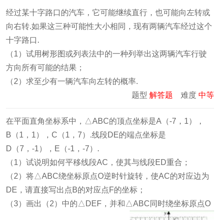
经过某十字路口的汽车，它可能继续直行，也可能向左转或
向右转.如果这三种可能性大小相同，现有两辆汽车经过这个
十字路口.
（1）试用树形图或列表法中的一种列举出这两辆汽车行驶
方向所有可能的结果；
（2）求至少有一辆汽车向左转的概率.
题型
解答题
难度
中等
在平面直角坐标系中，△ABC的顶点坐标是A（-7，1），
B（1，1），C（1，7）.线段DE的端点坐标是
D（7，-1），E（-1，-7）.
（1）试说明如何平移线段AC，使其与线段ED重合；
（2）将△ABC绕坐标原点O逆时针旋转，使AC的对应边为
DE，请直接写出点B的对应点F的坐标；
（3）画出（2）中的△DEF，并和△ABC同时绕坐标原点O