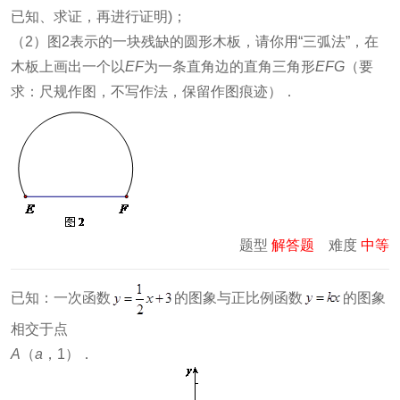
已知、求证，再进行证明)；
（2）图2表示的一块残缺的圆形木板，请你用“三弧法”，在
木板上画出一个以
EF
为一条直角边的直角三角形
EFG
（要
求：尺规作图，不写作法，保留作图痕迹）．
题型
解答题
难度
中等
已知：一次函数
的图象与正比例函数
的图象
相交于点
A
（
a
，1）．