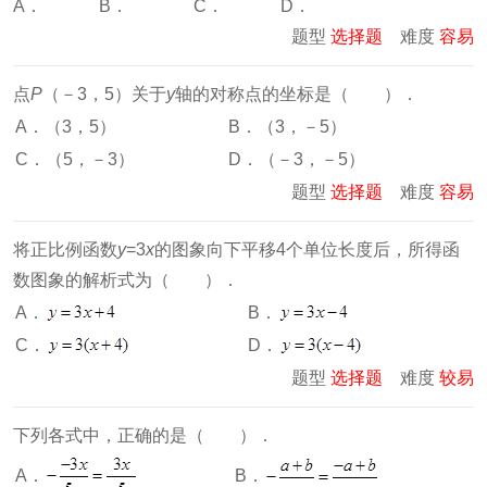
A． B． C． D．
题型
选择题
难度
容易
点
P
（－3，5）关于
y
轴的对称点的坐标是（ ）．
A．（3，5）
B．（3，－5）
C．（5，－3）
D．（－3，－5）
题型
选择题
难度
容易
将正比例函数
y
=3
x
的图象向下平移4个单位长度后，所得函
数图象的解析式为（ ）．
A．
B．
C．
D．
题型
选择题
难度
较易
下列各式中，正确的是（ ）．
B．
A．