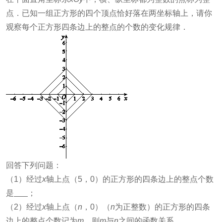
点．已知一组正方形的四个顶点恰好落在两坐标轴上，请你
观察每个正方形四条边上的整点的个数的变化规律．
回答下列问题：
（1）经过
x
轴上点（5，0）的正方形的四条边上的整点个数
是
；
（2）经过
x
轴上点（
n
，0）（
n
为正整数）的正方形的四条
边上的整点个数记为
m
，则
m
与
n
之间的函数关系