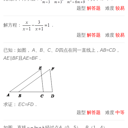
题型
解答题
难度
较易
解方程：
．
题型
解答题
难度
较易
已知：如图，
A
、
B
、
C
、
D
四点在同一直线上，
AB
=
CD
，
AE
∥
BF
且
AE
=
BF
．
求证：
EC
=
FD
．
题型
解答题
难度
中等
如图，直线
经过点
A
（0，5），
B
（1，4）．