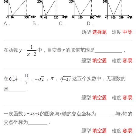
A． B． C． D．
题型
选择题
难度
中等
在函数
中，自变量
的取值范围是__________．
题型
填空题
难度
容易
在
，
，
，
，
这五个实数中，无理数的
是
．
题型
填空题
难度
容易
一次函数
的图象与
x
轴的交点坐标为
，与
y
轴的
交点坐标为
．
题型
填空题
难度
容易