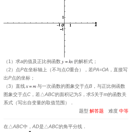
（1）求
a
的值及正比例函数
的解析式；
（2）点
P
在坐标轴上（不与点
O
重合），若
PA
=
OA
，直接写
出
P
点的坐标；
（3）直线
与一次函数的图象交于点
B
，与正比例函数
图象交于点
C
，若△
ABC
的面积记为
S
，求
S
关于
m
的函数关
系式（写出自变量的取值范围）．
题型
解答题
难度
中等
在△
ABC
中，
AD
是△
ABC
的角平分线．