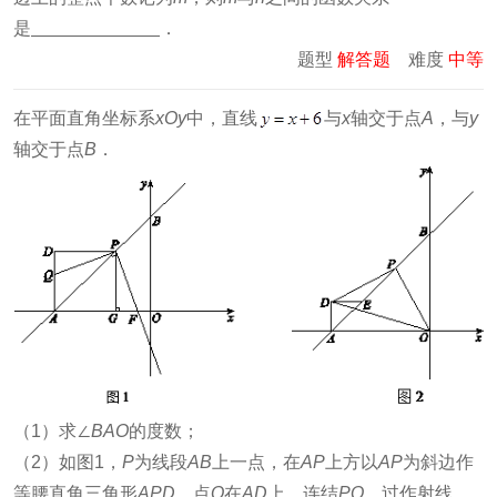
是
．
题型
解答题
难度
中等
在平面直角坐标系
xOy
中，直线
与
x
轴交于点
A
，与
y
轴交于点
B
．
（1）求∠
BAO
的度数；
（2）如图1，
P
为线段
AB
上一点，在
AP
上方以
AP
为斜边作
等腰直角三角形
APD
．点
Q
在
AD
上，连结
PQ
，过作射线