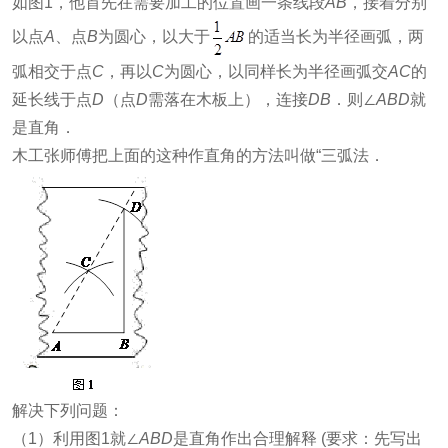
如图1，他首先在需要加工的位置画一条线段
AB
，接着分别
以点
A
、点
B
为圆心，以大于
的适当长为半径画弧，两
弧相交于点
C
，再以
C
为圆心，以同样长为半径画弧交
AC
的
延长线于点
D
（点
D
需落在木板上），连接
DB
．则∠
ABD
就
是直角．
木工张师傅把上面的这种作直角的方法叫做“三弧法．
解决下列问题：
（1）利用图1就∠
ABD
是直角作出合理解释 (要求：先写出