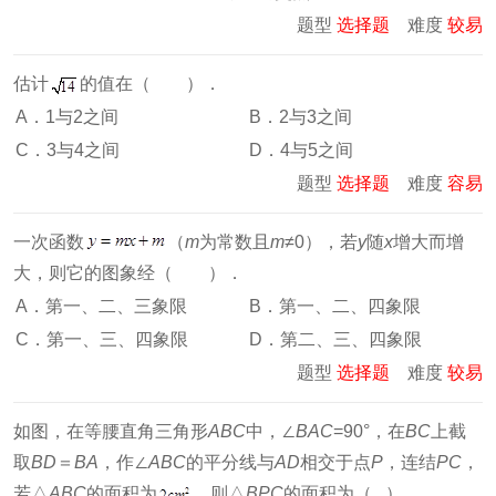
题型
选择题
难度
较易
估计
的值在（ ）．
A．1与2之间
B．2与3之间
C．3与4之间
D．4与5之间
题型
选择题
难度
容易
一次函数
（
m
为常数且
m
≠0），若
y
随
x
增大而增
大，则它的图象经（ ）．
A．第一、二、三象限
B．第一、二、四象限
C．第一、三、四象限
D．第二、三、四象限
题型
选择题
难度
较易
如图，在等腰直角三角形
ABC
中，∠
BAC
=90°，在
BC
上截
取
BD
＝
BA
，作∠
ABC
的平分线与
AD
相交于点
P
，连结
PC
，
若△
ABC
的面积为
，则△
BPC
的面积为（ ）．