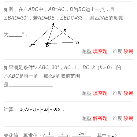
如图，在△
ABC
中，
AB
=
AC
，
D
为
BC
边上一点，且
∠
BAD
=30°，若
AD
=
DE
，∠
EDC
=33°，则∠
DAE
的度数
为
°．
题型
填空题
难度
较易
如果满足条件“∠
ABC
=30°，
AC
=1，
BC
=
k
（
k
＞0）”的
△
ABC
是唯一的，那么
k
的取值范围
是
．
题型
填空题
难度
较易
计算：
．
题型
解答题
难度
较易
先化简，再求值：
，其中
．