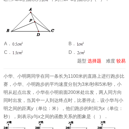
A．
B．
C．
D．
题型
选择题
难度
较易
小华、小明两同学在同一条长为1100米的直路上进行跑步比
赛，小华、小明跑步的平均速度分别为3米/秒和5米/秒，小
明从起点出发，小华在小明前面200米处出发，两人同方向
同时出发，当其中一人到达终点时，比赛停止．设小华与小
明之间的距离
y
（单位：米），他们跑步的时间为
x
（单位：
秒），则表示
y
与
x
之间的函数关系的图象是（ ）．