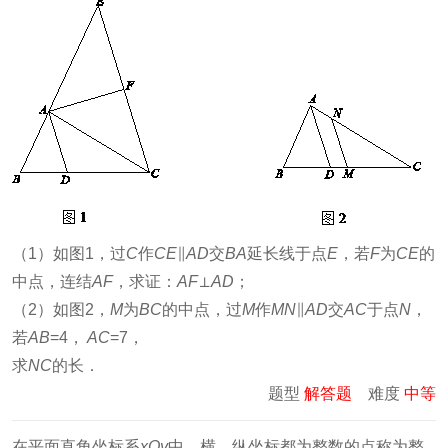
（1）如图1，过
C
作
CE
∥
AD
交
BA
延长线于点
E
，若
F
为
CE
的
中点，连结
AF
，求证：
AF
⊥
AD
；
（2）如图2，
M
为
BC
的中点，过
M
作
MN
∥
AD
交
AC
于点
N
，
若
AB
=4，
AC
=7，
求
NC
的长．
题型
解答题
难度
中等
在平面直角坐标系
xOy
中，横、纵坐标都为整数的点称为整