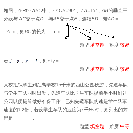
如图，在Rt△
ABC
中，∠
ACB
=90°，∠
A
=15°，
AB
的垂直平
分线与
AC
交于点
D
，与
AB
交于点
E
，连结
BD
．若
AD
＝
12cm，则
BC
的长为
cm．
题型
填空题
难度
较易
若
，
，则
x
+
y
＝
．
题型
填空题
难度
较易
某校组织学生到距离学校15千米的西山公园秋游，先遣车队
与学生车队同时出发，先遣车队比学生车队提前半小时到达
公园以便提前做好准备工作．已知先遣车队的速是学生队车
速度的1.2倍，若设学生车队的速度为
x
千米/时，则列出的方
程是
．
题型
填空题
难度
中等