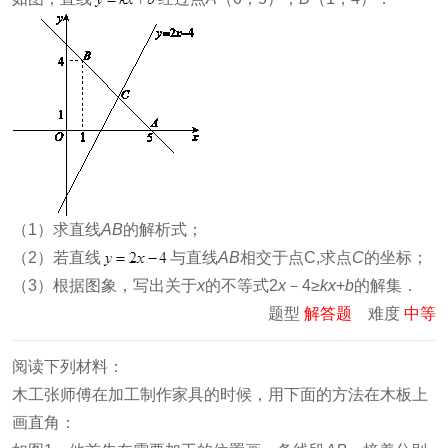
（1）求直线
AB
的解析式；
（2）若直线
与直线
AB
相交于点C,求点
C
的坐标；
（3）根据图象，写出关于
x
的不等式2
x
－4≥
kx
+
b
的解集．
题型
解答题
难度
中等
阅读下列材料：
木工张师傅在加工制作家具的时候，用下面的方法在木板上
画直角：