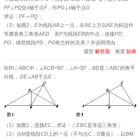
PF
⊥
PQ
交
x
轴于点
F
，作
PG
⊥
x
轴于点
G
．
求证：
PF
＝
PQ
；
（3）如图2，
E
为线段
AB
上一点，在
AE
上方以
AE
为斜边作
等腰直角三角形
AED
．若
P
为线段
EB
的中点，连接
PD
、
PO
，猜想线段
PD
、
PO
有怎样的关系？并说明理由．
题型
解答题
难度
较难
在Rt△
ABC
中，∠
ACB
=90°，∠
A
=30°，
BD
是△
ABC
的角平
分线，
DE
⊥
AB
于点
E
．
（1）如图1，连接
EC
，求证：△
EBC
是等边三角形；
（2）点
M
是线段
CD
上的一点（不与点
C
，
D
重合），以
BM