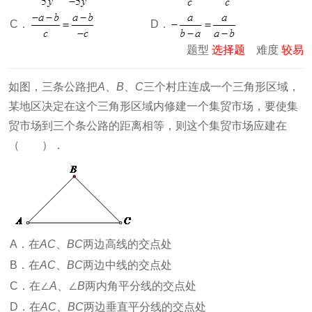
C．
D．
题型
选择题
难度
较易
如图，三条公路把
A
、
B
、
C
三个村庄连成一个三角形区域，
某地区决定在这个三角形区域内修建一个集贸市场，要使集
贸市场到三个条公路的距离相等，则这个集贸市场应建在
（ ）．
A．在
AC
、
BC
两边高线的交点处
B．在
AC
、
BC
两边中线的交点处
C．在∠
A
、∠
B
两内角平分线的交点处
D．在
AC
、
BC
两边垂直平分线的交点处