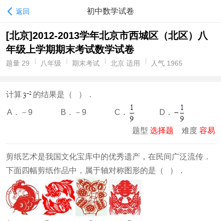
初中数学试卷
返回
[北京]2012-2013学年北京市西城区（北区）八
年级上学期期末考试数学试卷
题量 29
八年级
期末考试
北京 适用
人气 1965
计算
的结果是（ ）．
C．
D．
A．－9
B．－9
题型
选择题
难度
容易
剪纸艺术是我国文化宝库中的优秀遗产，在民间广泛流传．
下面四幅剪纸作品中，属于轴对称图形的是（ ）．