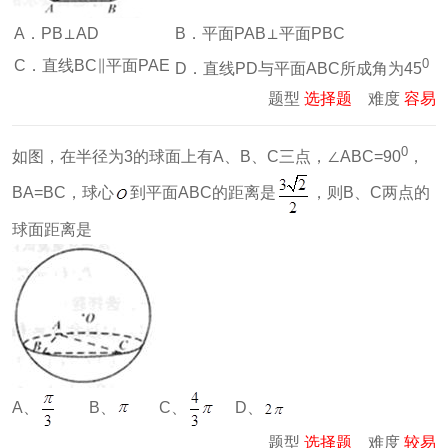
A．PB⊥AD
B．平面PAB⊥平面PBC
0
C．直线BC∥平面PAE
D．直线PD与平面ABC所成角为45
题型
选择题
难度
容易
0
如图，在半径为3的球面上有A、B、C三点，∠ABC=90
，
BA=BC，球心
到平面ABC的距离是
，则B、C两点的
球面距离是
A、
B、
C、
D、
题型
选择题
难度
较易