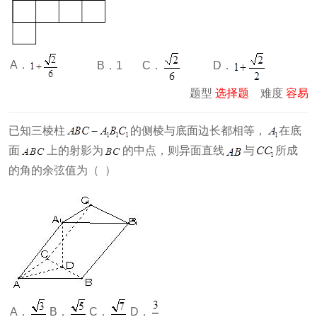
A．
C．
D．
B．1
题型
选择题
难度
容易
已知三棱柱
的侧棱与底面边长都相等，
在底
面
上的射影为
的中点，则异面直线
与
所成
的角的余弦值为（ ）
A．
B．
C．
D．