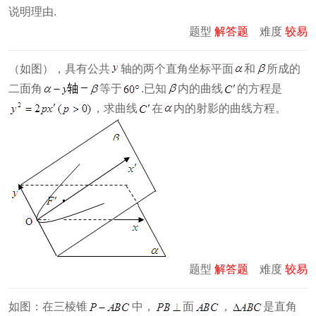
说明理由.
题型
解答题
难度
较易
（如图），具有公共
轴的两个直角坐标平面
和
所成的
二面角
等于
.已知
内的曲线
的方程是
，求曲线
在
内的射影的曲线方程。
题型
解答题
难度
较易
如图：在三棱锥
中，
面
，
是直角