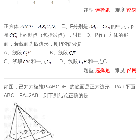
题型
选择题
难度
较易
正方体
--
，E、F分别是
、
的中点，p
是
上的动点（包括端点），过E、D、P作正方体的截
面，若截面为四边形，则P的轨迹是
A、线段
B、线段
C、线段
和一点
D、线段
和一点C
题型
选择题
难度
容易
如图，已知六棱锥P-ABCDEF的底面是正六边形，PA⊥平面
ABC，PA=2AB，则下列结论正确的是