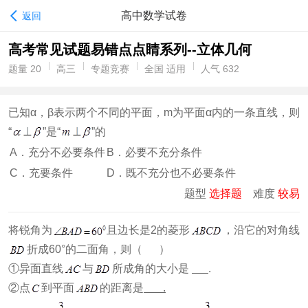
高中数学试卷
返回
高考常见试题易错点点睛系列--立体几何
题量 20
高三
专题竞赛
全国 适用
人气 632
已知α，β表示两个不同的平面，m为平面α内的一条直线，则
“
”是“
”的
A．充分不必要条件
B．必要不充分条件
C．充要条件
D．既不充分也不必要条件
题型
选择题
难度
较易
将锐角为
且边长是2的菱形
，沿它的对角线
折成60°的二面角，则（ ）
①异面直线
与
所成角的大小是
.
②点
到平面
的距离是
.