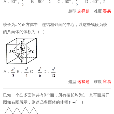
A．90°，
C．60°，
B．90°，
D．60°，2
题型
选择题
难度
容易
棱长为a的正方体中，连结相邻面的中心，以这些线段为棱
的八面体的体积为（ ）
A．
B．
C．
D．
题型
选择题
难度
容易
已知一个凸多面体共有9个面，所有棱长均为1，其平面展开
图如右图所示，则该凸多面体的体积
( )