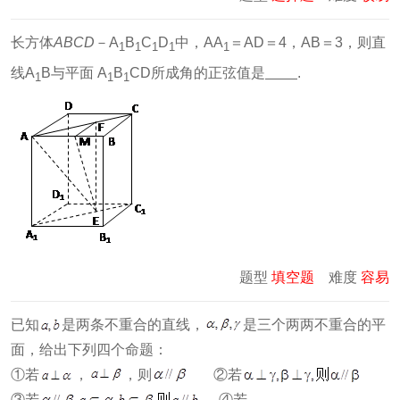
长方体
ABCD
－A
B
C
D
中，AA
＝AD＝4，AB＝3，则直
1
1
1
1
1
线A
B与平面 A
B
CD所成角的正弦值是
.
1
1
1
题型
填空题
难度
容易
已知
是两条不重合的直线，
是三个两两不重合的平
面，给出下列四个命题：
①若
，
，则
②若
③若
④若