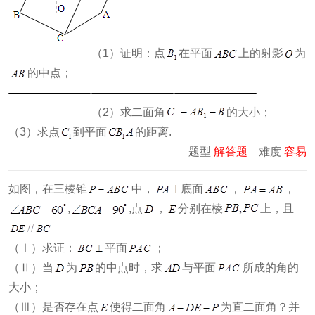
（1）证明：点
在平面
上的射影
为
的中点；
（2）求二面角
的大小；
（3）求点
到平面
的距离.
题型
解答题
难度
容易
如图，在三棱锥
中，
底面
，
，
,
,点
，
分别在棱
上，且
（Ⅰ）求证：
平面
；
（Ⅱ）当
为
的中点时，求
与平面
所成的角的
大小；
（Ⅲ）是否存在点
使得二面角
为直二面角？并