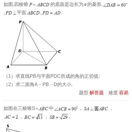
如图,四棱锥
的底面是边长为
的菱形,
,
平面
,
.
（1）求直线PB与平面PDC所成的角的正切值;
（2）求二面角A－PB－D的大小.
题型
解答题
难度
容易
如图在三棱锥S
中
，
，
，
，
.