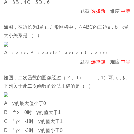
A．3
B．4
C．5
D．6
题型
选择题
难度
中等
如图，在边长为1的正方形网格中，△ABC的三边a，b，c的
大小关系是 （ ）
A．c＜b＜a
B．c＜a＜b
C．a＜c＜b
D．a＜b＜c
题型
选择题
难度
中等
如图，二次函数的图像经过（-2，-1），（1，1）两点，则
下列关于此二次函数的说法正确的是（ ）
A．y的最大值小于0
B．当x＝0时，y的值大于1
C．当x＝-1时，y的值大于1
D．当x＝-3时，y的值小于0