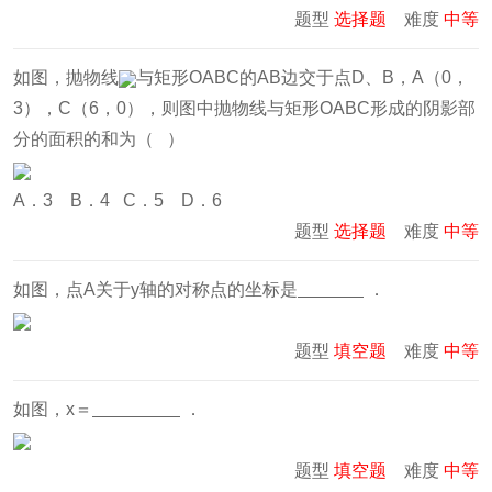
题型
选择题
难度
中等
如图，抛物线
与矩形OABC的AB边交于点D、B，A（0，
3），C（6，0），则图中抛物线与矩形OABC形成的阴影部
分的面积的和为（ ）
A．3 B．4 C．5 D．6
题型
选择题
难度
中等
如图，点A关于y轴的对称点的坐标是
．
题型
填空题
难度
中等
如图，x＝
．
题型
填空题
难度
中等