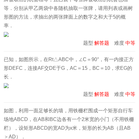
等．分别从甲乙两袋中各随机抽取一张牌，请用列表或画树
形图的方法，求抽出的两张牌面上的数字之和大于5的概
率．
题型
解答题
难度
中等
已知，如图所示，在Rt△ABC中，∠C＝90°，有一内接正方
形DEFC，连接AF交DE于G，AC＝15，BC＝10，求EG的
长．
题型
解答题
难度
中等
如图，利用一面足够长的墙，用铁栅栏围成一个矩形自行车
场地ABCD，在AB和BC边各有一个2米宽的小门（不用铁栅
栏），设矩形ABCD的宽AD为x米，矩形的长为AB（且AB
＞AD）．