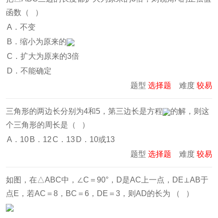
函数（ ）
A．不变
B．缩小为原来的
C．扩大为原来的3倍
D．不能确定
题型
选择题
难度
较易
三角形的两边长分别为4和5，第三边长是方程
的解，则这
个三角形的周长是（ ）
A．10
B．12
C．13
D．10或13
题型
选择题
难度
较易
如图，在△ABC中，∠C＝90°，D是AC上一点，DE⊥AB于
点E，若AC＝8，BC＝6，DE＝3，则AD的长为 （ ）