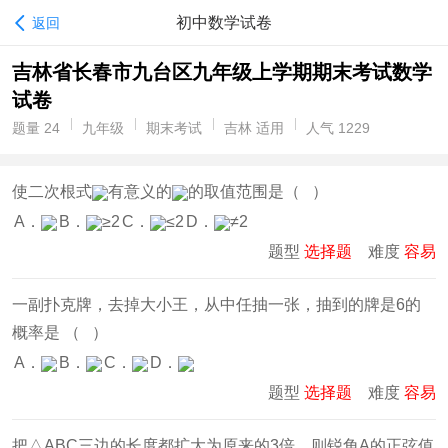
初中数学试卷
返回
吉林省长春市九台区九年级上学期期末考试数学
试卷
题量 24
九年级
期末考试
吉林 适用
人气 1229
使二次根式
有意义的
的取值范围是（ ）
A．
B．
≥2
C．
≤2
D．
≠2
题型
选择题
难度
容易
一副扑克牌，去掉大小王，从中任抽一张，抽到的牌是6的
概率是 （ ）
A．
B．
C．
D．
题型
选择题
难度
容易
把△ABC三边的长度都扩大为原来的3倍，则锐角A的正弦值