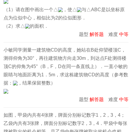
（1）请在图中画出一个△
，使△
与△ABC是以坐标原
点为位似中心，相似比为2的位似图形．
（2）求△
的面积．
题型
解答题
难度
中等
小敏同学测量一建筑物CD的高度，她站在B处仰望楼顶C，
测得仰角为30°，再往建筑物方向走30m，到达点F处测得楼
顶C的仰角为45°（B，F，D在同一条直线上）．一直小敏的
眼睛与地面距离为1．5m，求这栋建筑物CD的高度（参考数
据：
，结果保留整数）
题型
解答题
难度
中等
如图，甲袋内共有4张牌，牌面分别标记数字1，2，3，4；
乙袋内共有3张牌，牌面分别标记数字2，3，4．甲袋中每张
牌被取出的机会相等，且乙袋中每张牌被取出的机会也相