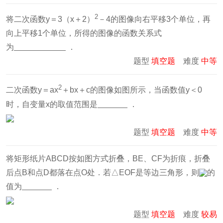
2
将二次函数y＝3（x＋2）
－4的图像向右平移3个单位，再
向上平移1个单位，所得的图像的函数关系式
为
．
题型
填空题
难度
中等
2
二次函数y＝ax
＋bx＋c的图像如图所示，当函数值y＜0
时，自变量x的取值范围是
．
题型
填空题
难度
中等
将矩形纸片ABCD按如图方式折叠，BE、CF为折痕，折叠
后点B和点D都落在点O处．若△EOF是等边三角形，则
的
值为
．
题型
填空题
难度
较易