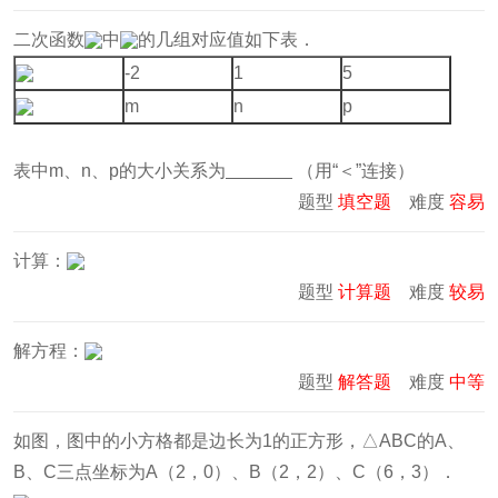
二次函数
中
的几组对应值如下表．
-2
1
5
m
n
p
表中m、n、p的大小关系为
（用“＜”连接）
题型
填空题
难度
容易
计算：
题型
计算题
难度
较易
解方程：
题型
解答题
难度
中等
如图，图中的小方格都是边长为1的正方形，△ABC的A、
B、C三点坐标为A（2，0）、B（2，2）、C（6，3）．