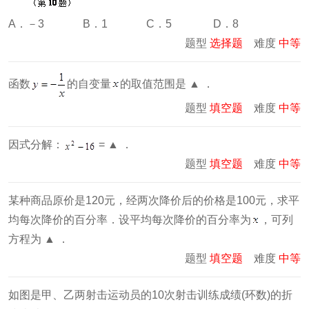
A．－3 B．1 C．5 D．8
题型
选择题
难度
中等
函数
的自变量
的取值范围是 ▲ ．
题型
填空题
难度
中等
因式分解：
= ▲ ．
题型
填空题
难度
中等
某种商品原价是120元，经两次降价后的价格是100元，求平
均每次降价的百分率．设平均每次降价的百分率为
，可列
方程为 ▲ ．
题型
填空题
难度
中等
如图是甲、乙两射击运动员的10次射击训练成绩(环数)的折