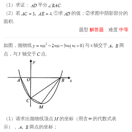
（1）求证：
平分
（2）若
①求
的值；②求图中阴影部分的
面积.
题型
解答题
难度
中等
如图，抛物线
与
轴交于
两
点，与
轴交于
点.
（1）请求出抛物线顶点
的坐标（用含
的代数式表
示），
两点的坐标；