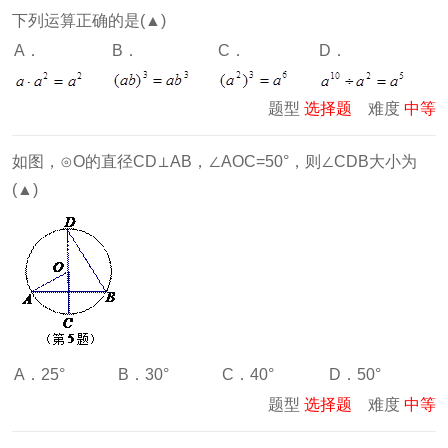
下列运算正确的是(▲)
A．
B．
C．
D．
题型
选择题
难度
中等
如图，⊙O的直径CD⊥AB，∠AOC=50°，则∠CDB大小为
(▲)
A．25°
B．30°
C．40°
D．50°
题型
选择题
难度
中等