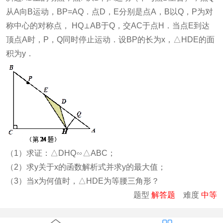
从A向B运动，BP=AQ．点D，E分别是点A，B以Q，P为对
称中心的对称点， HQ⊥AB于Q，交AC于点H．当点E到达
顶点A时，P，Q同时停止运动．设BP的长为x，△HDE的面
积为y．
（1）求证：△DHQ∽△ABC；
（2）求y关于x的函数解析式并求y的最大值；
（3）当x为何值时，△HDE为等腰三角形？
题型
解答题
难度
中等