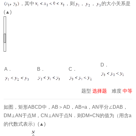
，其中
，则
，
，
的大小关系是
(▲)
D．
A．
B．
C．
题型
选择题
难度
中等
如图，矩形ABCD中，AB＞AD，AB=a，AN平分∠DAB，
DM⊥AN于点M，CN⊥AN于点N．则DM+CN的值为（用含a
的代数式表示）(▲)