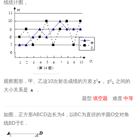
线统计图，
观察图形，甲、乙这10次射击成绩的方差
，
之间的
大小关系是 ▲ ．
题型
填空题
难度
中等
如图，正方形ABCD边长为4，以BC为直径的半圆O交对角
线BD于E．