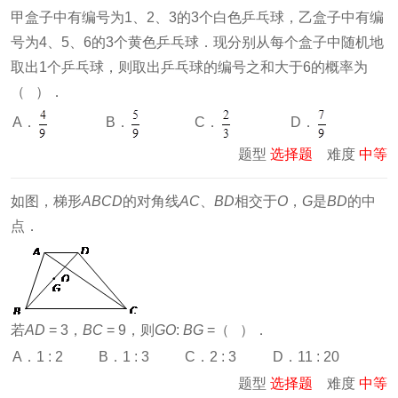
甲盒子中有编号为1、2、3的3个白色乒乓球，乙盒子中有编
号为4、5、6的3个黄色乒乓球．现分别从每个盒子中随机地
取出1个乒乓球，则取出乒乓球的编号之和大于6的概率为
（ ）．
A．
B．
C．
D．
题型
选择题
难度
中等
如图，梯形
ABCD
的对角线
AC
、
BD
相交于
O
，
G
是
BD
的中
点．
若
AD
= 3，
BC
= 9，则
GO
:
BG
=（ ）．
A．1 : 2
B．1 : 3
C．2 : 3
D．11 : 20
题型
选择题
难度
中等