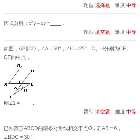
题型
选择题
难度
中等
3
因式分解：
x
y
－
xy
=
．
题型
填空题
难度
中等
如图，AB∥CD，∠A = 60°，∠C = 25°，C、H分别为CF、
CE的中点，
则∠1 =
．
题型
填空题
难度
中等
已知菱形ABCD的两条对角线相交于点O，若AB = 6，
∠BDC = 30°，