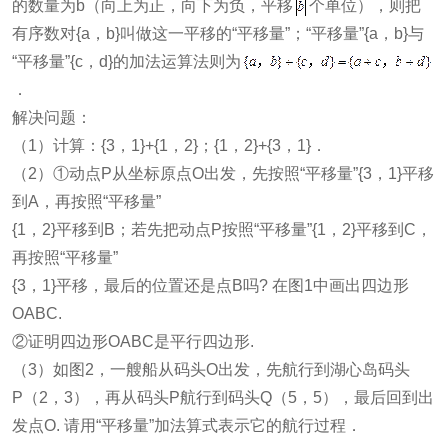
的数量为b（向上为正，向下为负，平移
个单位），则把
有序数对{a，b}叫做这一平移的“平移量”；“平移量”{a，b}与
“平移量”{c，d}的加法运算法则为
．
解决问题：
（1）计算：{3，1}+{1，2}；{1，2}+{3，1}．
（2）①动点P从坐标原点O出发，先按照“平移量”{3，1}平移
到A，再按照“平移量”
{1，2}平移到B；若先把动点P按照“平移量”{1，2}平移到C，
再按照“平移量”
{3，1}平移，最后的位置还是点B吗? 在图1中画出四边形
OABC.
②证明四边形OABC是平行四边形.
（3）如图2，一艘船从码头O出发，先航行到湖心岛码头
P（2，3），再从码头P航行到码头Q（5，5），最后回到出
发点O. 请用“平移量”加法算式表示它的航行过程．