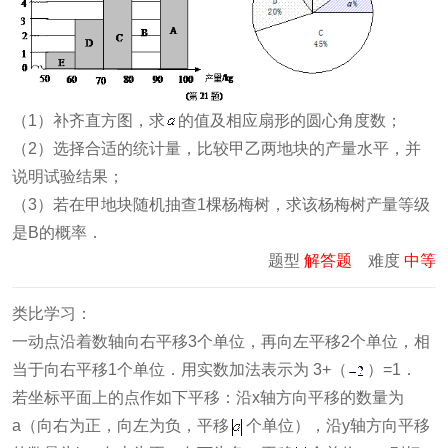
（1）补齐直方图，求
的值及相应扇形的圆心角度数；
（2）选择合适的统计量，比较甲乙两地块的产量水平，并
说明试验结果；
（3）若在甲地块随机抽查1棵杨梅树，求该杨梅树产量等级
是B的概率．
题型
解答题
难度
中等
类比学习：
一动点沿着数轴向右平移3个单位，再向左平移2个单位，相
当于向右平移1个单位．用实数加法表示为 3+（
）=1．
若坐标平面上的点作如下平移：沿x轴方向平移的数量为
a（向右为正，向左为负，平移
个单位），沿y轴方向平移