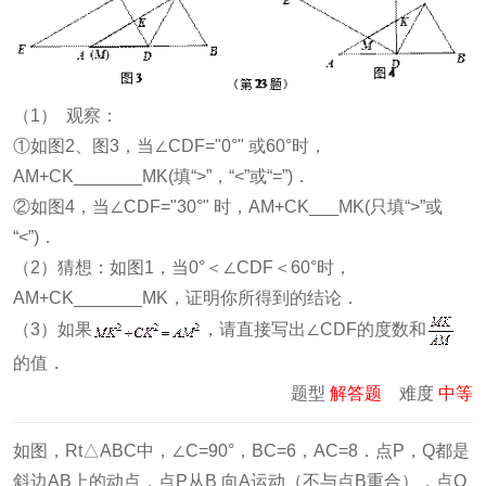
（1） 观察：
①如图2、图3，当∠CDF="0°" 或60°时，
AM+CK_______MK(填“>”，“<”或“=”)．
②如图4，当∠CDF="30°" 时，AM+CK___MK(只填“>”或
“<”)．
（2）猜想：如图1，当0°＜∠CDF＜60°时，
AM+CK_______MK，证明你所得到的结论．
（3）如果
，请直接写出∠CDF的度数和
的值．
题型
解答题
难度
中等
如图，Rt△ABC中，∠C=90°，BC=6，AC=8．点P，Q都是
斜边AB上的动点，点P从B 向A运动（不与点B重合），点Q