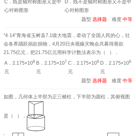
C．既是轴对称图形又是中
D．既不是轴对称图形又不是中
心对称图形
心对称图形
题型
选择题
难度
中等
“4·14”青海省玉树县7.1级大地震，牵动了全国人民的心，社
会各界踊跃捐款捐物，4月20日央视赈灾晚会共募得善款
21.75亿元．把21.75亿元用科学计数法表示为（ ）．
8
7
9
6
A．2.175×10
B．2.175×10
C．2.175×10
D．2.175×10
元
元
元
元
题型
选择题
难度
中等
如图，几何体上半部为正三梭柱，下半部为圆柱，其俯视图
是（ ）．