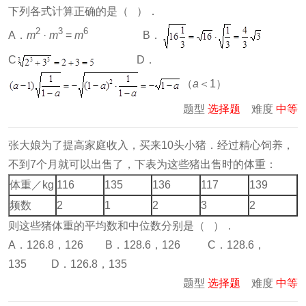
下列各式计算正确的是（ ）．
2
3
6
A．
m
·
m
=
m
B．
C
D．
（
a
＜1）
题型
选择题
难度
中等
张大娘为了提高家庭收入，买来10头小猪．经过精心饲养，
不到7个月就可以出售了，下表为这些猪出售时的体重：
体重／kg
116
135
136
117
139
频数
2
1
2
3
2
则这些猪体重的平均数和中位数分别是（ ）．
A．126.8，126 B．128.6，126 C．128.6，
135 D．126.8，135
题型
选择题
难度
中等