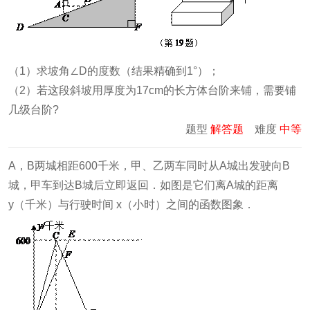
（1）求坡角∠D的度数（结果精确到1°）；
（2）若这段斜坡用厚度为17cm的长方体台阶来铺，需要铺
几级台阶?
题型
解答题
难度
中等
A，B两城相距600千米，甲、乙两车同时从A城出发驶向B
城，甲车到达B城后立即返回．如图是它们离A城的距离
y（千米）与行驶时间 x（小时）之间的函数图象．