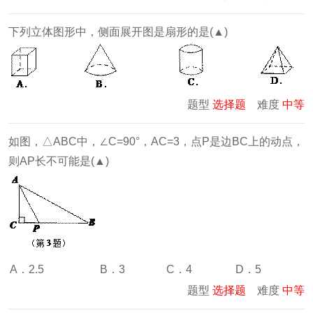
下列立体图形中，侧面展开图是扇形的是(▲)
题型
选择题
难度
中等
如图，△ABC中，∠C=90°，AC=3，点P是边BC上的动点，
则AP长不可能是(▲)
A．2.5
B．3
C．4
D．5
题型
选择题
难度
中等