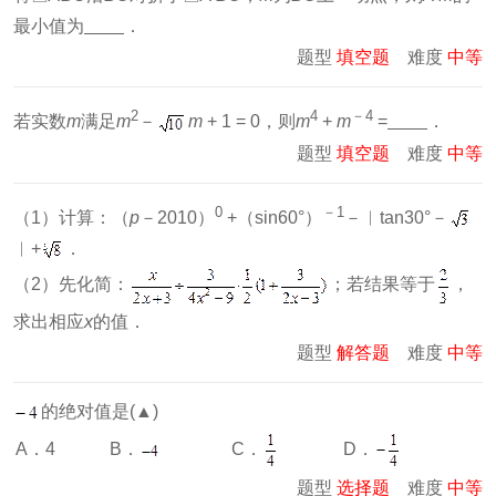
最小值为
．
题型
填空题
难度
中等
2
4
－
4
若实数
m
满足
m
－
m
+ 1 = 0，则
m
+
m
=
．
题型
填空题
难度
中等
0
－
1
（1）计算：（
p
－2010）
+（sin60°）
－︱tan30°－
︱+
．
（2）先化简：
；若结果等于
，
求出相应
x
的值．
题型
解答题
难度
中等
的绝对值是(▲)
C．
D．
A．4
B．
题型
选择题
难度
中等