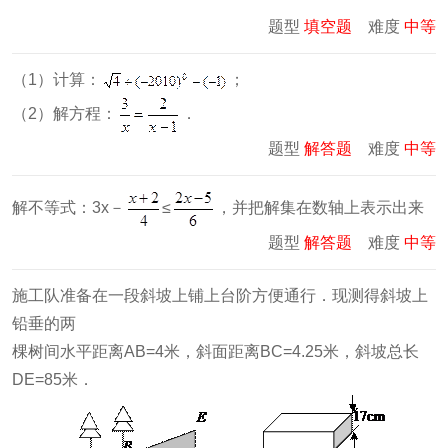
题型
填空题
难度
中等
（1）计算：
；
（2）解方程：
．
题型
解答题
难度
中等
解不等式：3x－
≤
，并把解集在数轴上表示出来
题型
解答题
难度
中等
施工队准备在一段斜坡上铺上台阶方便通行．现测得斜坡上
铅垂的两
棵树间水平距离AB=4米，斜面距离BC=4.25米，斜坡总长
DE=85米．