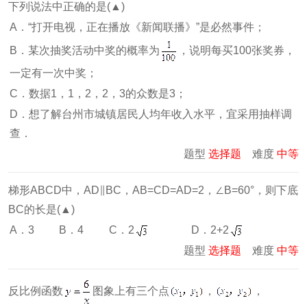
下列说法中正确的是(▲)
A．“打开电视，正在播放《新闻联播》”是必然事件；
B．某次抽奖活动中奖的概率为
，说明每买100张奖券，
一定有一次中奖；
C．数据1，1，2，2，3的众数是3；
D．想了解台州市城镇居民人均年收入水平，宜采用抽样调
查．
题型
选择题
难度
中等
梯形ABCD中，AD∥BC，AB=CD=AD=2，∠B=60°，则下底
BC的长是(▲)
A．3
B．4
C．2
D．2+2
题型
选择题
难度
中等
反比例函数
图象上有三个点
，
，