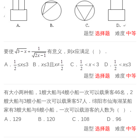
题型
选择题
难度
中等
要使
有意义，则
x
应满足（ ）．
A．
≤
x
≤3
B．
x
≤3且
x
≠
C．
＜
x
＜3
D．
＜
x
≤3
题型
选择题
难度
中等
有大小两种船，1艘大船与4艘小船一次可以载乘客46名，2
艘大船与3艘小船一次可以载乘客57人．绵阳市仙海湖某船
家有3艘大船与6艘小船，一次可以载游客的人数为（ ）．
A．129
B．120
C．108
D．96
题型
选择题
难度
中等