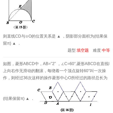
则直线CD与⊙O的位置关系是 ▲ ，阴影部分面积为(结果保
留π) ▲ ．
题型
填空题
难度
中等
如图，菱形ABCD中，AB="2" ，∠C=60°,菱形ABCD在直线l
上向右作无滑动的翻滚，每绕着一个顶点旋转60°叫一次操
作，则经过36次这样的操作菱形中心O所经过的路径总长为
(结果保留π) ▲ ．