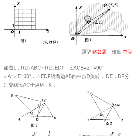
题型
解答题
难度
中等
如图1，Rt△ABC≌Rt△EDF，∠ACB=∠F=90°，
∠A=∠E=30°．△EDF绕着边AB的中点D旋转， DE，DF分
别交线段AC于点M，K．