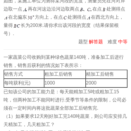
如图，某施工单位为测得某河段的宽度，测量员先在河对岸
边取一点
再在河这边沿河边取两点
在点
处测得点
在北偏东
方向上，在点
处测得点
在西北方向上，
量得
长为200米.请你求出该河段的宽度（结果保留根
号）.
题型
解答题
难度
中等
一家蔬菜公司收购到某种绿色蔬菜140吨，准备加工后进行
销售，销售后获利的情况如下表所示：
销售方式
粗加工后销售
精加工后销售
每吨获利(元)
1000
2000
已知该公司的加工能力是：每天能精加工5吨或粗加工15
吨，但两种加工不能同时进行.受季节等条件的限制，公司必
须在一定时间内将这批蔬菜全部加工后销售完.
（1）如果要求12天刚好加工完140吨蔬菜，则公司应安排几
天精加工，几天粗加工？