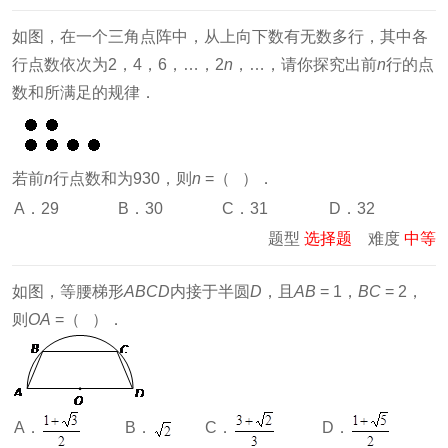
如图，在一个三角点阵中，从上向下数有无数多行，其中各
行点数依次为2，4，6，…，2
n
，…，请你探究出前
n
行的点
数和所满足的规律．
若前
n
行点数和为930，则
n
=（ ）．
A．29
B．30
C．31
D．32
题型
选择题
难度
中等
如图，等腰梯形
ABCD
内接于半圆
D
，且
AB
= 1，
BC
= 2，
则
OA
=（ ）．
A．
C．
D．
B．