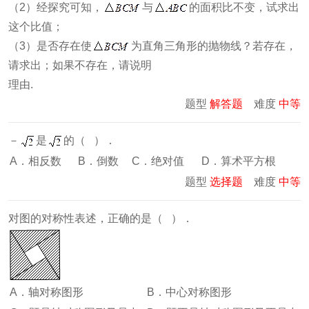
（2）经探究可知，
与
的面积比不变，试求出
这个比值；
（3）是否存在使
为直角三角形的抛物线？若存在，
请求出；如果不存在，请说明
理由.
题型
解答题
难度
中等
－
是
的（ ）．
A．相反数
B．倒数
C．绝对值
D．算术平方根
题型
选择题
难度
中等
对图的对称性表述，正确的是（ ）．
A．轴对称图形
B．中心对称图形