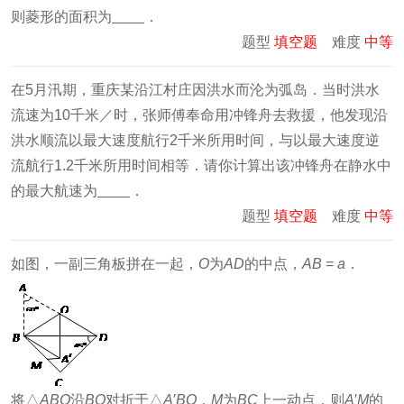
则菱形的面积为
．
题型
填空题
难度
中等
在5月汛期，重庆某沿江村庄因洪水而沦为弧岛．当时洪水
流速为10千米／时，张师傅奉命用冲锋舟去救援，他发现沿
洪水顺流以最大速度航行2千米所用时间，与以最大速度逆
流航行1.2千米所用时间相等．请你计算出该冲锋舟在静水中
的最大航速为
．
题型
填空题
难度
中等
如图，一副三角板拼在一起，
O
为
AD
的中点，
AB
=
a
．
将△
ABO
沿
BO
对折于△
A
′
BO
，
M
为
BC
上一动点，则
A
′
M
的