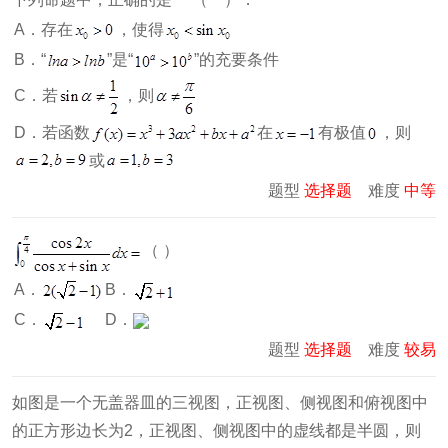
A．存在
，使得
B．“
”是“
”的充要条件
C．若
，则
D．若函数
在
有极值
，则
或
题型
选择题
难度
中等
（ ）
A．
B．
C．
D．
题型
选择题
难度
较易
如图是一个无盖器皿的三视图，正视图、侧视图和俯视图中
的正方形边长为2，正视图、侧视图中的虚线都是半圆，则