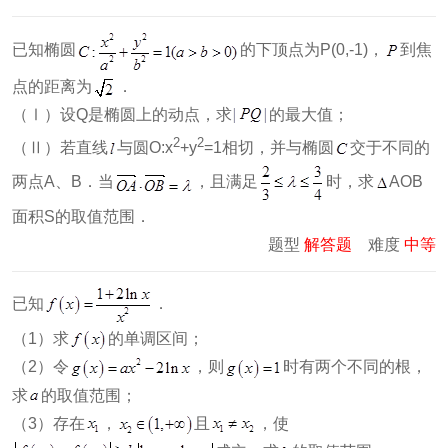
已知椭圆
的下顶点为P(0,-1)，
到焦
点的距离为
．
（Ⅰ）设Q是椭圆上的动点，求
的最大值；
2
2
（Ⅱ）若直线
与圆O:x
+y
=1相切，并与椭圆
交于不同的
两点A、B．当
，且满足
时，求
AOB
面积S的取值范围．
题型
解答题
难度
中等
已知
．
（1）求
的单调区间；
（2）令
，则
时有两个不同的根，
求
的取值范围；
（3）存在
，
且
，使