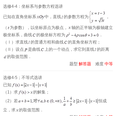
选修4-4：坐标系与参数方程选讲
已知在直角坐标系
中，直线
的参数方程为
，
（
为参数），以坐标原点为极点，
轴的正半轴为极轴建立
极坐标系，曲线
的极坐标方程为
．
（Ⅰ）求直线
的普通方程和曲线
的直角坐标方程；
（Ⅱ）设点
是曲线
上的一个动点，求它到直线
的距离
的取值范围．
题型
解答题
难度
中等
选修4-5；不等式选讲
已知
（1）求
的解集；
（2）若
-
恒成
立，求
的取值范围．