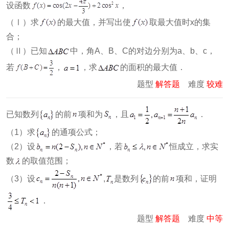
设函数
，
（Ⅰ）求
的最大值，并写出使
取最大值时x的集
合；
（Ⅱ）已知
中，角A、B、C的对边分别为a、b、c，
若
，
，求
的面积的最大值．
题型
解答题
难度
较难
已知数列
的前
项和为
，且
．
（1）求
的通项公式；
（2）设
，若
恒成立，求实
数
的取值范围；
（3）设
,
是数列
的前
项和，证明
．
题型
解答题
难度
中等