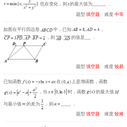
也在变化，则
的最大值为
．
题型
填空题
难度
中等
如图在平行四边形
中，已知
，
，则
的值是
．
题型
填空题
难度
较易
已知函数
在
上是增函数，函数
，当
时，函数
的最大值
与最小值
的差为
，则
．
题型
填空题
难度
较难