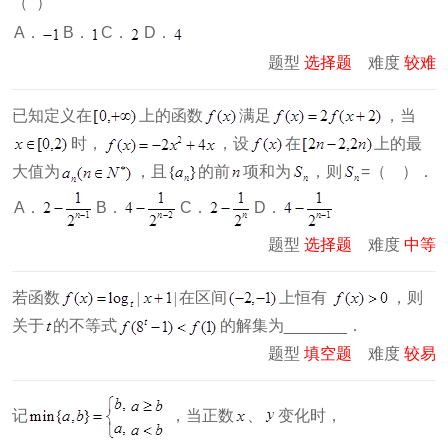
（ ）
A．
B．
C．
D．
题型
选择题
难度
较难
已知定义在
上的函数
满足
，当
时，
，设
在
上的最
大值为
，且
的前
项和为
，则
=（ ）．
A．
B．
C．
D．
题型
选择题
难度
中等
若函数
在区间
上恒有
，则
关于
的不等式
的解集为_______．
题型
填空题
难度
较易
记
，当正数
、
变化时，