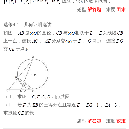
成立，求
的取值范围．
题型
解答题
难度
困难
选修4-1：几何证明选讲
如图，
是
的直径，
与
相切于
，
为线段
上一点，连接
、
分别交
于
、
两点，连接
交
于点
．
（Ⅰ）求证：
四点共圆；
（Ⅱ）若
为
的三等分点且靠近
，
，
，
求线段
的长．
题型
解答题
难度
较难