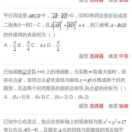
平行四边形
中，
·
=0，沿BD将四边形折起成直
二面角A一BD－C，且
，则三棱锥
的外接球的表面积为（ ）
A．
B．
D．
C．
题型
选择题
难度
中等
已知函数
是
上的增函数．当实数
取最大值时，若
存在点
，使得过点
的直线与曲线
围成两个封闭
图形，且这两个封闭图形的面积总相等,则点
的坐标为（ ）
A．
B．
C．
D．
题型
选择题
难度
较难
已知中心在原点，焦点在坐标轴上的双曲线与圆
有公共点
，且圆在
点的切线与双曲线的渐近线平