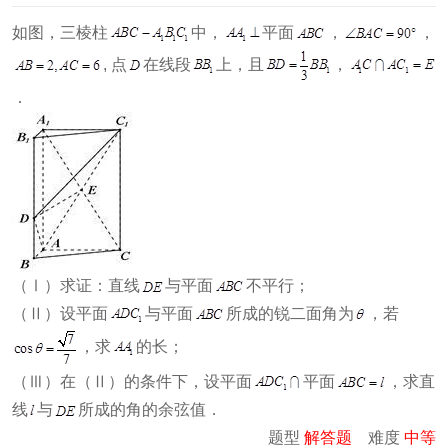
如图，三棱柱
中，
平面
，
，
, 点
在线段
上，且
，
．
（Ⅰ）求证：直线
与平面
不平行；
（Ⅱ）设平面
与平面
所成的锐二面角为
，若
，求
的长；
（Ⅲ）在（Ⅱ）的条件下，设平面
平面
，求直
线
与
所成的角的余弦值．
题型
解答题
难度
中等