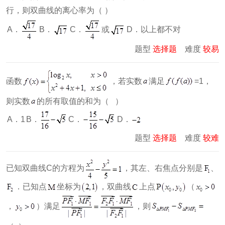
行，则双曲线的离心率为（ ）
A．
C．
或
B．
D．以上都不对
题型
选择题
难度
较易
函数
，若实数
满足
=1，
则实数
的所有取值的和为（ ）
B．
C．
A．1
D．
题型
选择题
难度
较难
已知双曲线C的方程为
，其左、右焦点分别是
、
．已知点
坐标为
，双曲线
上点
（
，
）满足
，则