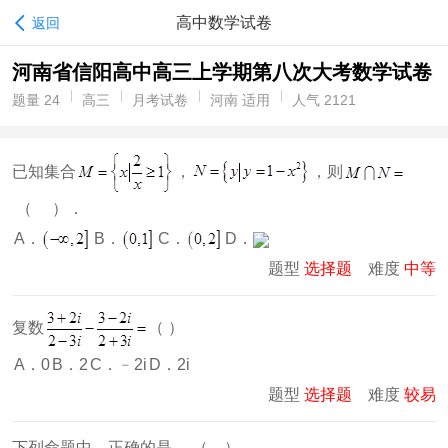
高中数学试卷
返回
河南省信阳高中高三上学期第八次大考数学试卷
题量 24
高三
月考试卷
河南 适用
人气 2121
已知集合
，
，则
（ ）．
A．
B．
C．
D．
题型
选择题
难度
中等
复数
（ ）
A．0
B．2
C．﹣2i
D．2i
题型
选择题
难度
较易
下列命题中，正确的是 （ ）．