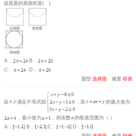
该器皿的表面积是( )
A．
B．
C．
D．
题型
选择题
难度
容易
设
满足不等式组
，若
的最大值为
，最小值为
，则实数
的取值范围为（ ）
A．
B．
C．
D．
题型
选择题
难度
较难