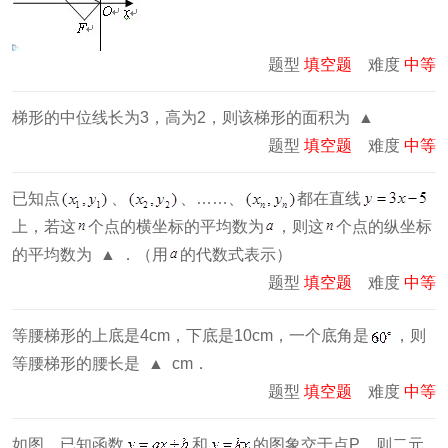
题型
填空题
难度
中等
梯形的中位线长为3，高为2，则该梯形的面积为 ▲
题型
填空题
难度
中等
已知点
、
、……、
都在直线
上，若这
个点的横坐标的平均数为
，则这
个点的纵坐标
的平均数为 ▲ ．（用
的代数式表示）
题型
填空题
难度
中等
等腰梯形的上底是4cm，下底是10cm，一个底角是
，则
等腰梯形的腰长是 ▲ cm．
题型
填空题
难度
中等
如图，已知函数
和
的图象交于点P，则二元