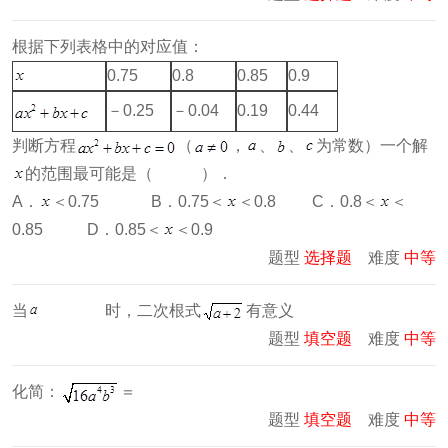
根据下列表格中的对应值：
0.75
0.8
0.85
0.9
－0.25
－0.04
0.19
0.44
判断方程
（
，
、
、
为常数）一个解
的范围最可能是（ ）．
A．
＜0.75 B．0.75＜
＜0.8 C．0.8＜
＜
0.85 D．0.85＜
＜0.9
题型
选择题
难度
中等
当
时，二次根式
有意义
题型
填空题
难度
中等
化简：
＝
题型
填空题
难度
中等