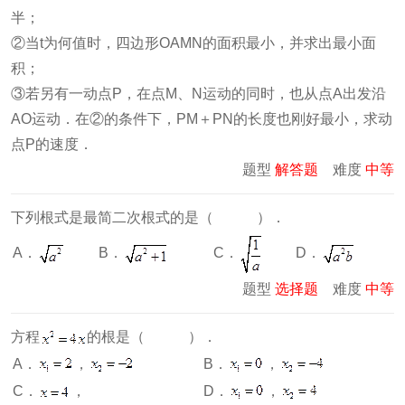
半；
②当t为何值时，四边形OAMN的面积最小，并求出最小面
积；
③若另有一动点P，在点M、N运动的同时，也从点A出发沿
AO运动．在②的条件下，PM＋PN的长度也刚好最小，求动
点P的速度．
题型
解答题
难度
中等
下列根式是最简二次根式的是（ ）．
C．
A．
B．
D．
题型
选择题
难度
中等
方程
的根是（ ）．
A．
，
B．
，
C．
，
D．
，