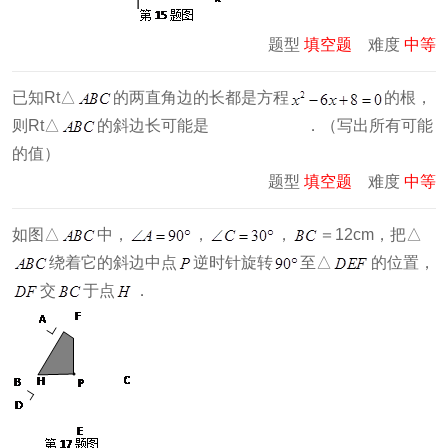
题型
填空题
难度
中等
已知Rt△
的两直角边的长都是方程
的根，
则Rt△
的斜边长可能是 ．（写出所有可能
的值）
题型
填空题
难度
中等
如图△
中，
，
，
＝12cm，把△
绕着它的斜边中点
逆时针旋转
至△
的位置，
交
于点
．