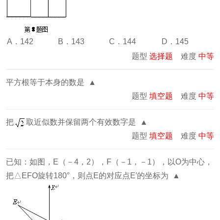
A．142
B．143
C．144
D．145
题型
选择题
难度
中等
平方根等于本身的数是 ▲
题型
填空题
难度
中等
把
取近似数并保留两个有效数字是 ▲
题型
填空题
难度
中等
已知：如图，E（－4，2），F（－1，－1），以O为中心，
把△EFO旋转180°，则点E的对应点E′的坐标为 ▲