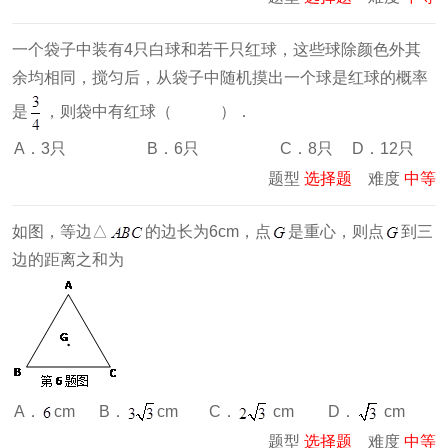
一个袋子中装有4只白球和若干只红球，这些球除颜色外其
余均相同，搅匀后，从袋子中随机摸出一个球是红球的概率
是
，则袋中有红球（ ）．
A．3只
B．6只
C．8只
D．12只
题型
选择题
难度
中等
如图，等边△
的边长为6cm，点
是重心，则点
到三
边的距离之和为
A．
cm
B．
cm
C．
cm
D．
cm
题型
选择题
难度
中等