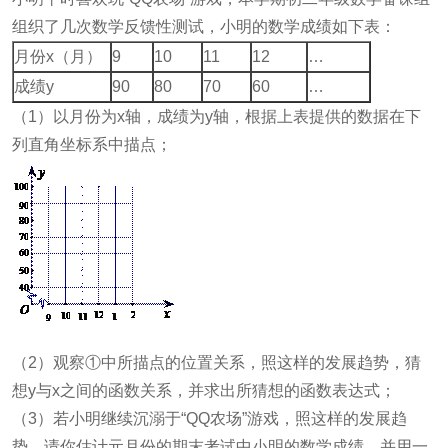
组织了几次数学反馈性测试，小明的数学成绩如下表：
月份x（月）
9
10
11
12
…
成绩y
90
80
70
60
…
（1）以月份为x轴，成绩为y轴，根据上表提供的数据在下
列直角坐标系中描点；
（2）观察①中所描点的位置关系，照这样的发展趋势，猜
想y与x之间的函数关系，并求出所猜想的函数表达式；
（3）若小明继续沉溺于“QQ农场”游戏，照这样的发展趋
势，请你估计元月份的期末考试中小明的数学成绩，并用一