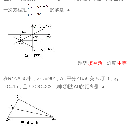
一次方程组
的解是 ▲
题型
填空题
难度
中等
在Rt△ABC中，∠C＝90°，AD平分∠BAC交BC于D，若
BC=15，且BD∶DC=3∶2，则D到边AB的距离是 ▲ ．