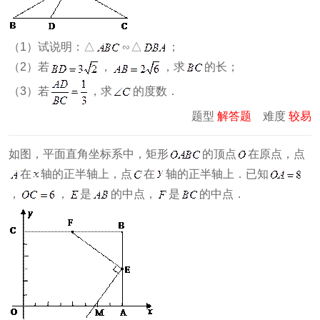
（1）试说明：△
∽△
；
（2）若
，
，求
的长；
（3）若
，求
的度数．
题型
解答题
难度
较易
如图，平面直角坐标系中，矩形
的顶点
在原点，点
在
轴的正半轴上，点
在
轴的正半轴上．已知
，
，
是
的中点，
是
的中点．