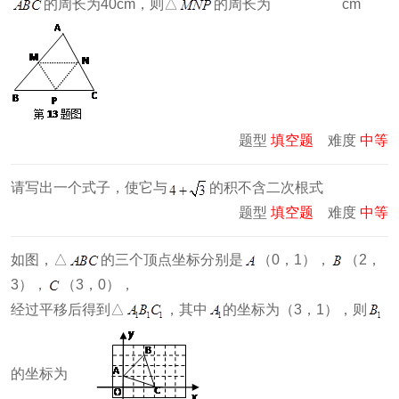
的周长为40cm，则△
的周长为 cm
题型
填空题
难度
中等
请写出一个式子，使它与
的积不含二次根式
题型
填空题
难度
中等
如图，△
的三个顶点坐标分别是
（0，1），
（2，
3），
（3，0），
经过平移后得到△
，其中
的坐标为（3，1），则
的坐标为