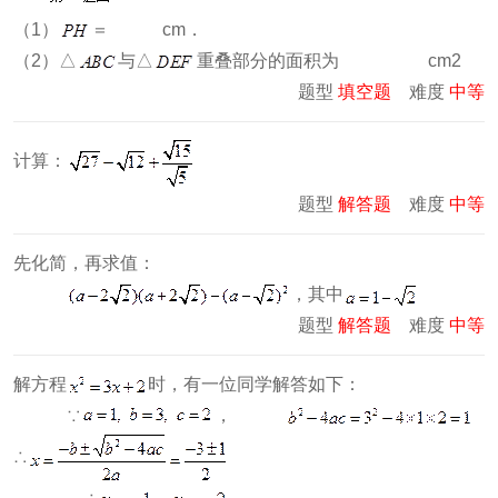
（1）
＝ cm．
（2）△
与△
重叠部分的面积为 cm2
题型
填空题
难度
中等
计算：
题型
解答题
难度
中等
先化简，再求值：
，其中
题型
解答题
难度
中等
解方程
时，有一位同学解答如下：
∵
，
∴