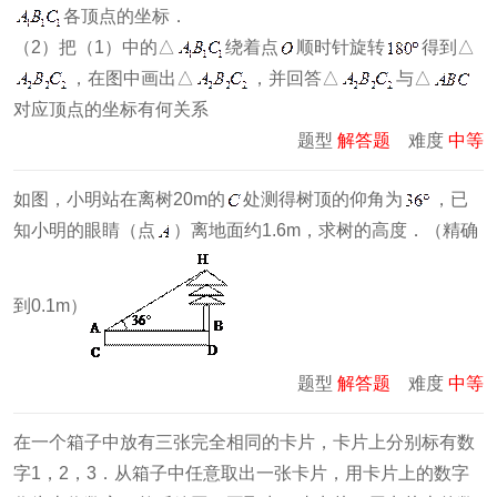
各顶点的坐标．
（2）把（1）中的△
绕着点
顺时针旋转
得到△
，在图中画出△
，并回答△
与△
对应顶点的坐标有何关系
题型
解答题
难度
中等
如图，小明站在离树20m的
处测得树顶的仰角为
，已
知小明的眼睛（点
）离地面约1.6m，求树的高度．（精确
到0.1m）
题型
解答题
难度
中等
在一个箱子中放有三张完全相同的卡片，卡片上分别标有数
字1，2，3．从箱子中任意取出一张卡片，用卡片上的数字