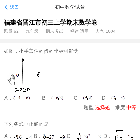
初中数学试卷
返回
福建省晋江市初三上学期末数学卷
题量 52
九年级
期末考试
福建 适用
人气 1004
如图，小手盖住的点的坐标可能为
A．
B．
C．
D．
题型
选择题
难度
中等
下列各式中正确的是
D．
A．
B．
C．