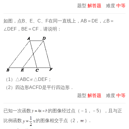
题型
解答题
难度
中等
如图，点B、E、C、F在同一直线上，AB＝DE，∠B＝
∠DEF，BE＝CF．请说明：
（1）△ABC≌△DEF；
（2）四边形ACFD是平行四边形．
题型
解答题
难度
中等
已知一次函数
的图像经过点（－1，－5），且与正
比例函数
的图像相交于点（2，
）.