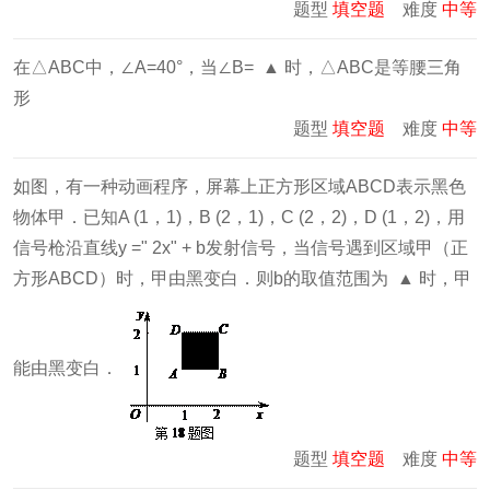
题型
填空题
难度
中等
在△ABC中，∠A=40°，当∠B= ▲ 时，△ABC是等腰三角
形
题型
填空题
难度
中等
如图，有一种动画程序，屏幕上正方形区域ABCD表示黑色
物体甲．已知A (1，1)，B (2，1)，C (2，2)，D (1，2)，用
信号枪沿直线y =" 2x" + b发射信号，当信号遇到区域甲（正
方形ABCD）时，甲由黑变白．则b的取值范围为 ▲ 时，甲
能由黑变白．
题型
填空题
难度
中等