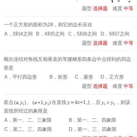
题型
选择题
难度
中等
一个正方形的面积为28，则它的边长应在
A．3到4之间
B．4到5之间
C．5到6之间
D．6到7之间
题型
选择题
难度
中等
顺次连结对角线互相垂直的等腰梯形四条边中点得到的四边
形是
A．平行四边形
B．矩形
C．菱形
D．正方形
题型
选择题
难度
中等
若点
、
在直线
上，且
，则该
直线所经过的象限是
A．第一、二、三象限
B．第一、二、四象限
C．第二、三、四象限
D．第一、三、四象限