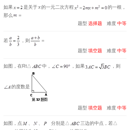
如果
是关于
的一元二次方程
的一根，
那么
＝
题型
选择题
难度
中等
若
，则
＝
题型
填空题
难度
中等
如图，在Rt△
中，
，如果
，则
的度数是
题型
填空题
难度
中等
如图，点
、
、
分别是△
三边的中点，若△