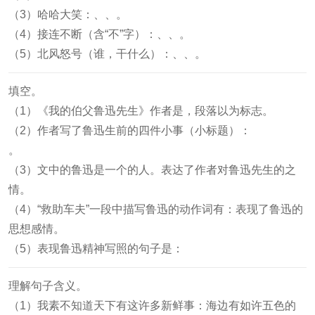
（3）哈哈大笑：
、
、
。
（4）接连不断（含“不”字）：
、
、
。
（5）北风怒号（谁，干什么）：
、
、
。
填空。
（1）《我的伯父鲁迅先生》作者是
，段落以
为标志。
（2）作者写了鲁迅生前的四件小事（小标题）：
。
（3）文中的鲁迅是一个
的人。表达了作者对鲁迅先生的
之
情。
（4）“救助车夫”一段中描写鲁迅的动作词有：
表现了鲁迅
的
思想感情。
（5）表现鲁迅精神写照的句子是：
理解句子含义。
（1）我素不知道天下有这许多新鲜事：海边有如许五色的