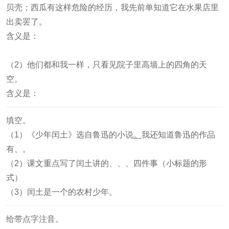
贝壳；西瓜有这样危险的经历，我先前单知道它在水果店里
出卖罢了。
含义是：
（2）他们都和我一样，只看见院子里高墙上的四角的天
空。
含义是：
填空。
（1）《少年闰土》选自鲁迅的小说
。
我还知道鲁迅的作品
有
、
。
（2）课文重点写了闰土讲的
、
、
、
四件事（小标题的形
式）
（3）闰土是一个
的农村少年。
给带点字注音。