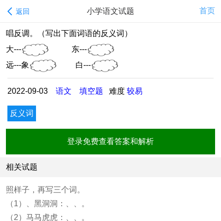
首页
小学语文试题
返回
唱反调。（写出下面词语的反义词）
大---
东---
远---象
白---
2022-09-03
语文
填空题
难度
较易
反义词
登录免费查看答案和解析
相关试题
照样子，再写三个词。
（1）、黑洞洞：
、
、
。
（2）马马虎虎：
、
、
。