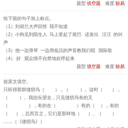
题型
填空题
难度
较易
给下面的句子加上标点。
（1）刘胡兰大声回答 我不知道
（2）小狗见到陌生人 马上竖起了尾巴 还发出 汪汪 的叫
声
（3）他一边弹琴 一边用低沉的声音教我们唱 国际歌
（4） 好 观众情不自禁地欢呼起来
题型
填空题
难度
较易
按原文填空。
只听得那群缝纫鸟（ ），（ ）。这时（ ），
（ ）。我抬头望去，只见缝纫鸟有的又
（ ），有的在（ ）有的（ ），有的
（ ），总而言之，它们是那样地（ ）、（ ）
……（《缝纫鸟》）