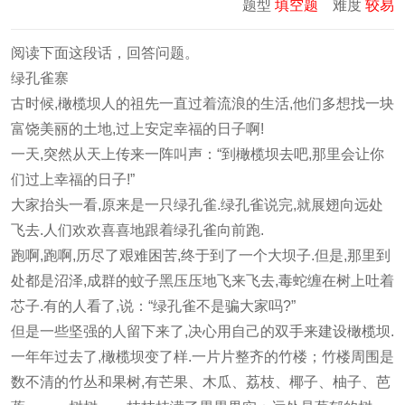
题型
填空题
难度
较易
阅读下面这段话，回答问题。
绿孔雀寨
古时候,橄榄坝人的祖先一直过着流浪的生活,他们多想找一块
富饶美丽的土地,过上安定幸福的日子啊!
一天,突然从天上传来一阵叫声：“到橄榄坝去吧,那里会让你
们过上幸福的日子!”
大家抬头一看,原来是一只绿孔雀.绿孔雀说完,就展翅向远处
飞去.人们欢欢喜喜地跟着绿孔雀向前跑.
跑啊,跑啊,历尽了艰难困苦,终于到了一个大坝子.但是,那里到
处都是沼泽,成群的蚊子黑压压地飞来飞去,毒蛇缠在树上吐着
芯子.有的人看了,说：“绿孔雀不是骗大家吗?”
但是一些坚强的人留下来了,决心用自己的双手来建设橄榄坝.
一年年过去了,橄榄坝变了样.一片片整齐的竹楼；竹楼周围是
数不清的竹丛和果树,有芒果、木瓜、荔枝、椰子、柚子、芭