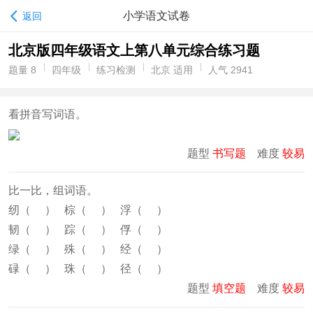
小学语文试卷
返回
北京版四年级语文上第八单元综合练习题
题量 8
四年级
练习检测
北京 适用
人气 2941
看拼音写词语。
题型
书写题
难度
较易
比一比，组词语。
纫（ ） 棕（ ） 浮（ ）
韧（ ） 踪（ ） 俘（ ）
绿（ ） 殊（ ） 经（ ）
碌（ ） 珠（ ） 径（ ）
题型
填空题
难度
较易