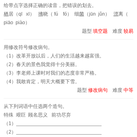
给带点字选择正确的读音，把错误的划去。
栖
居（qī xī）
拂
晓（ fú fó） 细
菌
（jūn jǔn）
漂
离（
piāo piào）
题型
填空题
难度
较易
用修改符号修改病句。
（1）改革开放以后，人们的生活越来越富强。
（2）春天的景色我觉得十分美丽。
（3）李老师上课时对我们的态度非常严格。
（4）我敢肯定，明天大概要下雪。
题型
修改病句
难度
中等
从下列词语中任选两个造句。
特殊 艰巨 顾名思义 前功尽弃
（1）_______________________________
（2）_______________________________