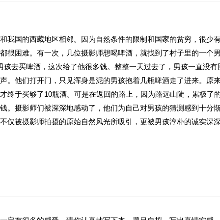
和我国的西藏地区相邻。因为自然条件的限制和国家的贫穷，很少
都很困难。有一次，几位摄影师想喝啤酒，就找到了村子里的一个
男孩去买啤酒，这次给了他很多钱。整整一天过去了，男孩一直没有
声。他们打开门，只见浑身是泥的男孩抱着几瓶啤酒走了进来。原来
才终于买够了10瓶酒。可是在返回的路上，因为路远山陡，累极了
钱。摄影师们被深深地感动了，他们为自己对男孩的猜测感到十分
不仅被摄影师拍摄的原始自然风光所吸引，更被男孩淳朴的诚实深
________________________
__。后来又感到惭愧，是因为_________________________________
来越多的原因的句子。
______________________________________________