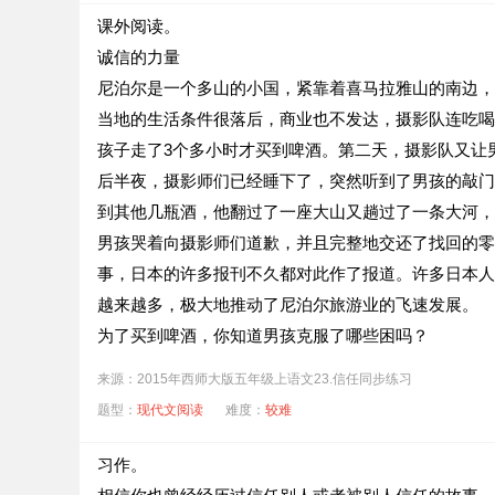
课外阅读。
诚信的力量
尼泊尔是一个多山的小国，紧靠着喜马拉雅山的南边，
当地的生活条件很落后，商业也不发达，摄影队连吃喝
孩子走了3个多小时才买到啤酒。第二天，摄影队又让
后半夜，摄影师们已经睡下了，突然听到了男孩的敲门
到其他几瓶酒，他翻过了一座大山又趟过了一条大河，
男孩哭着向摄影师们道歉，并且完整地交还了找回的零
事，日本的许多报刊不久都对此作了报道。许多日本人
越来越多，极大地推动了尼泊尔旅游业的飞速发展。
为了买到啤酒，你知道男孩克服了哪些困吗？
_____________________________________________
来源：2015年西师大版五年级上语文23.信任同步练习
日本摄影师们对男孩的猜测是_________________________
题型：
现代文阅读
难度：
较难
在文中用“——”画出到尼泊尔观光旅游的日本游客越
由这篇短文，你可以联想到这些名句名言（写出两条）：____________
习作。