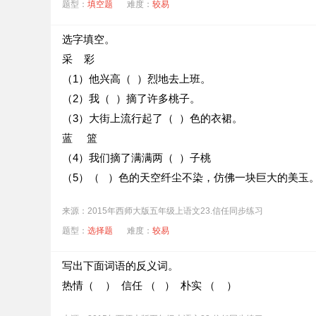
题型：
填空题
难度：
较易
选字填空。
采 彩
（1）他兴高（ ）烈地去上班。
（2）我（ ）摘了许多桃子。
（3）大街上流行起了（ ）色的衣裙。
蓝 篮
（4）我们摘了满满两（ ）子桃
（5）（ ）色的天空纤尘不染，仿佛一块巨大的美玉
来源：2015年西师大版五年级上语文23.信任同步练习
题型：
选择题
难度：
较易
写出下面词语的反义词。
热情（ ） 信任 （ ） 朴实 （ ）