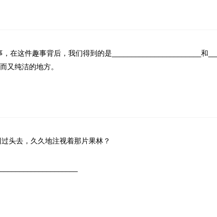
这件趣事背后，我们得到的是_______________________和____
而又纯洁的地方。
回过头去，久久地注视着那片果林？
____________________