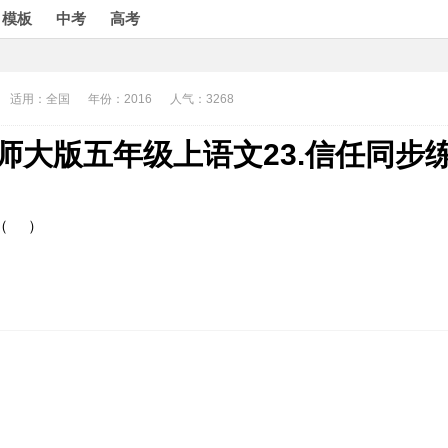
模板
中考
高考
适用：全国
年份：2016
人气：3268
师大版五年级上语文23.信任同步
_ （ ）