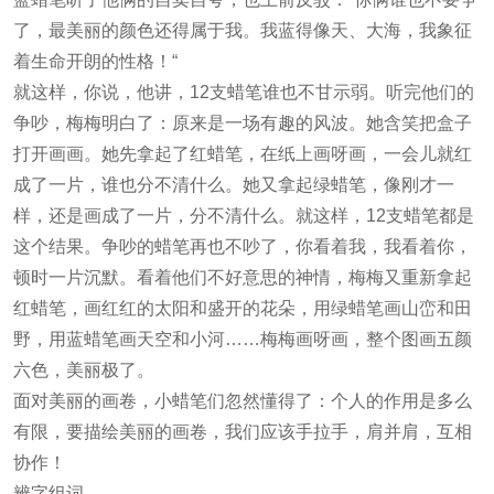
了，最美丽的颜色还得属于我。我蓝得像天、大海，我象征
着生命开朗的性格！“
就这样，你说，他讲，12支蜡笔谁也不甘示弱。听完他们的
争吵，梅梅明白了：原来是一场有趣的风波。她含笑把盒子
打开画画。她先拿起了红蜡笔，在纸上画呀画，一会儿就红
成了一片，谁也分不清什么。她又拿起绿蜡笔，像刚才一
样，还是画成了一片，分不清什么。就这样，12支蜡笔都是
这个结果。争吵的蜡笔再也不吵了，你看着我，我看着你，
顿时一片沉默。看着他们不好意思的神情，梅梅又重新拿起
红蜡笔，画红红的太阳和盛开的花朵，用绿蜡笔画山峦和田
野，用蓝蜡笔画天空和小河……梅梅画呀画，整个图画五颜
六色，美丽极了。
面对美丽的画卷，小蜡笔们忽然懂得了：个人的作用是多么
有限，要描绘美丽的画卷，我们应该手拉手，肩并肩，互相
协作！
辨字组词。