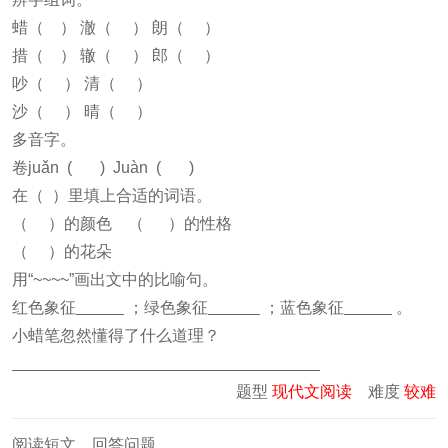
蜡（ ） 澈（ ） 朗（ ）
措（ ） 辙（ ） 郎（ ）
吵（ ） 清（ ）
沙（ ） 晴（ ）
多音字。
卷juǎn ( ) Juàn ( )
在（ ）里填上合适的词语。
（ ）的颜色 （ ）的性格
（ ）的花朵
用“~~~~”画出文中的比喻句。
红色象征
；绿色象征
；蓝色象征
。
小蜡笔忽然懂得了什么道理？
题型
现代文阅读
难度
较难
阅读短文，回答问题