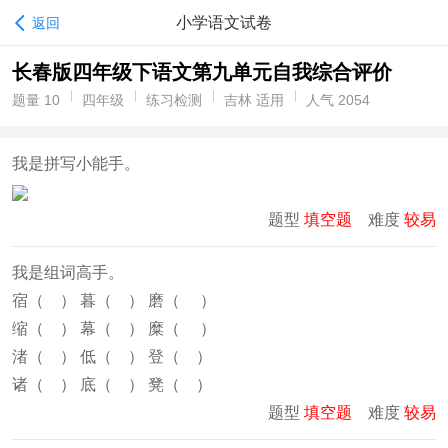
小学语文试卷
返回
长春版四年级下语文第九单元自我综合评价
题量 10
四年级
练习检测
吉林 适用
人气 2054
我是拼写小能手。
题型
填空题
难度
较易
我是组词高手。
宿（ ） 暮（ ） 磨（ ）
缩（ ） 幕（ ） 糜（ ）
渚（ ） 低（ ） 登（ ）
诸（ ） 底（ ） 凳（ ）
题型
填空题
难度
较易