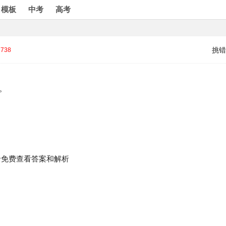
模板
中考
高考
挑错
1738
作。
录免费查看答案和解析