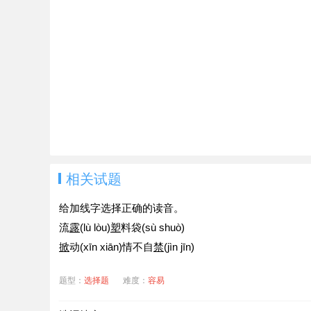
相关试题
给加线字选择正确的读音。
流
露
(lù lòu)
塑
料袋(sù shuò)
掀
动(xīn xiān)情不自
禁
(jìn jīn)
题型：
选择题
难度：
容易