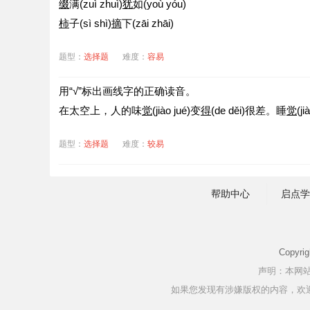
缀
满(zuì zhuì)
犹
如(yoù yóu)
柿
子(sì shì)
摘
下(zāi zhāi)
题型：
选择题
难度：
容易
用“√”标出画线字的正确读音。
在太空上，人的味
觉
(jiào jué)变
得
(de děi)很差。睡
觉
(
题型：
选择题
难度：
较易
帮助中心
启点学
Copyri
声明：本网
如果您发现有涉嫌版权的内容，欢迎发送