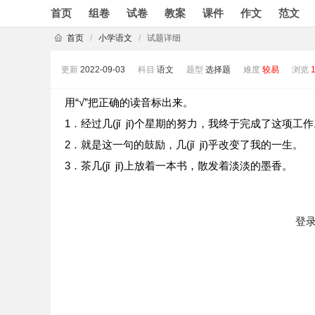
首页
组卷
试卷
教案
课件
作文
范文
首页
/
小学语文
/
试题详细
更新
2022-09-03
科目
语文
题型
选择题
难度
较易
浏览
用“√”把正确的读音标出来。
1．经过几(jǐ jī)个星期的努力，我终于完成了这项工
2．就是这一句的鼓励，几(jǐ jī)乎改变了我的一生。
3．茶几(jǐ jī)上放着一本书，散发着淡淡的墨香。
登