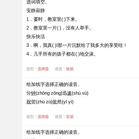
选词填空。
安静寂静
1．霎时，教室里( )下来。
2．教室里一片( )，没有人举手。
快乐快活
3．啊，我真( )!那一片沉默给了我多大的享受哇！
4．几乎所有的孩子都在( )地交谈。
题型：
选择题
难度：
较易
给加线字选择正确的读音。
分
钟
(zhōng zōng)迅
速
(shù sù)
祝
贺(zhù zù)
依
然(yī yì)
题型：
选择题
难度：
容易
给加线字选择正确的读音。