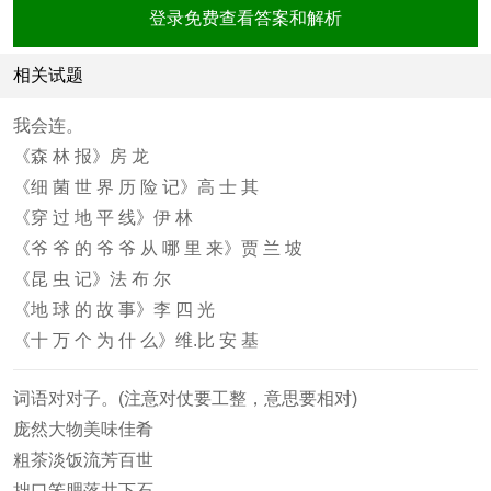
登录免费查看答案和解析
相关试题
我会连。
《森 林 报》房 龙
《细 菌 世 界 历 险 记》高 士 其
《穿 过 地 平 线》伊 林
《爷 爷 的 爷 爷 从 哪 里 来》贾 兰 坡
《昆 虫 记》法 布 尔
《地 球 的 故 事》李 四 光
《十 万 个 为 什 么》维.比 安 基
词语对对子。(注意对仗要工整，意思要相对)
庞然大物美味佳肴
粗茶淡饭流芳百世
拙口笨腮落井下石