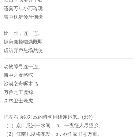
遗臭万年小巧玲珑
雪中送炭伶牙俐齿
比一比，连一连。
嫌谦廉操嘈燥既即
虚洁弃声热场然使
动物绰号连一连。
海中之虎骆驼
沙漠之舟啄木鸟
万兽之王虎鲸
森林卫士老虎
把左右两边对应的诗句用线连起来。(5分)
（1）京口瓜洲一水间， a．一夜征人尽望乡。
（2）江南几度梅花发，b．欲作家书意万重。