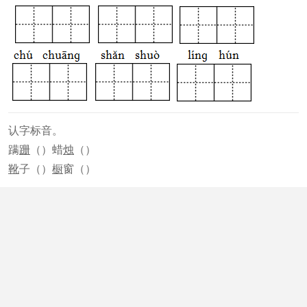
认字标音。
蹒
跚
（）蜡
烛
（）
靴
子（）
橱
窗（）