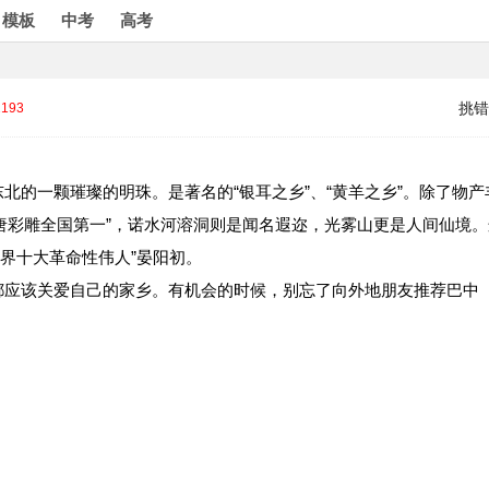
模板
中考
高考
挑错
2193
北的一颗璀璨的明珠。是著名的“银耳之乡”、“黄羊之乡”。除了物产
盛唐彩雕全国第一”，诺水河溶洞则是闻名遐迩，光雾山更是人间仙境。
世界十大革命性伟人”晏阳初。
都应该关爱自己的家乡。有机会的时候，别忘了向外地朋友推荐巴中
。