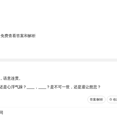
录免费查看答案和解析
，语意连贯。
还是心浮气躁？
，
？是不可一世，还是退让慈悲？
答案/解析
收
同