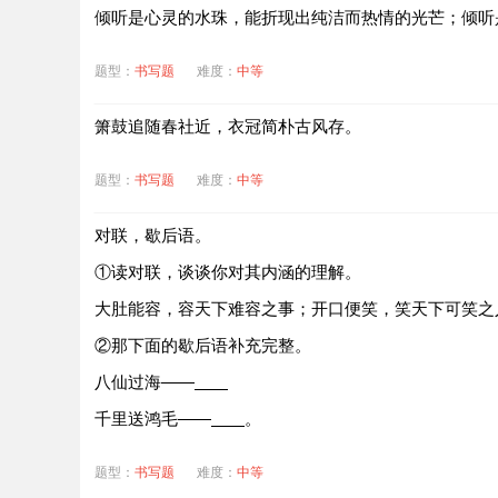
倾听是心灵的水珠，能折现出纯洁而热情的光芒；倾听
题型：
书写题
难度：
中等
箫鼓追随春社近，衣冠简朴古风存。
题型：
书写题
难度：
中等
对联，歇后语。
①读对联，谈谈你对其内涵的理解。
大肚能容，容天下难容之事；开口便笑，笑天下可笑之
②那下面的歇后语补充完整。
八仙过海——
千里送鸿毛——
。
题型：
书写题
难度：
中等