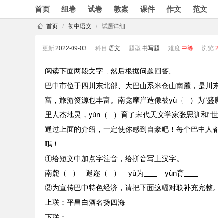
首页
组卷
试卷
教案
课件
作文
范文
首页
/
初中语文
/
试题详细
更新
2022-09-03
科目
语文
题型
书写题
难度
中等
浏览
阅读下面两段文字，然后根据问题回答。
巴中市位于四川东北部、大巴山系米仓山南麓，是川东
富，旅游资源也丰富。南龛摩崖造像被yù（ ）为“
里人杰地灵，yùn（ ）育了宋代天文学家张思训和“
通过上面的介绍，一定使你感到自豪吧！每个巴中人
哦！
①给短文中加点字注音，给拼音写上汉字。
南麓（ ） 遐迩（ ） yù为
yùn育
②为宣传巴中特色经济，请把下面这幅对联补充完整
上联：平昌白酒名扬四海
下联：