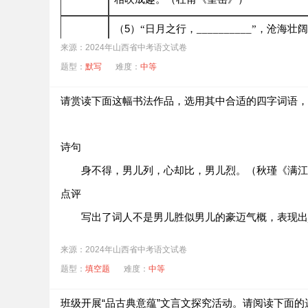
（5）
“日月之行，__________”，沧海
（曹操《观沧海》）
来源：2024年山西省中考语文试卷
满怀。
题型：
默写
难度：
中等
（6）
“__________，静影沉璧”，皎皎
（范仲淹《岳阳楼记》）
如玉。
趣由心
请赏读下面这幅书法作品，选用其中合适的四字词语，
生
（7）
“从今若许闲乘月，__________”
（陆游《游山西村》）
民，兴味盎然。
诗句
（8）
“__________，__________”
身不得，男儿列，心却比，男儿烈。（秋瑾《满江
（李清照《渔家傲》）
美妙绝伦。
点评
寻美的眼睛里，万物皆趣；诗意的想象中，趣味无穷
写出了词人不是男儿胜似男儿的豪迈气概，表现出__
来源：2024年山西省中考语文试卷
题型：
填空题
难度：
中等
班级开展“品古典意蕴”文言文探究活动。请阅读下面