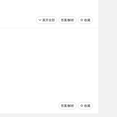
文物，实证百万年的人类史，一万年的文化史，五千年
展开全部
答案/解析
收藏
它是中国青铜器铸造技术达到第一个高峰时期的代表作。
越来越多的博物馆向“友好型”发展。博物馆别出心裁的
，感受历史的魅力、文明的灿烂，一游难忘。
答案/解析
收藏