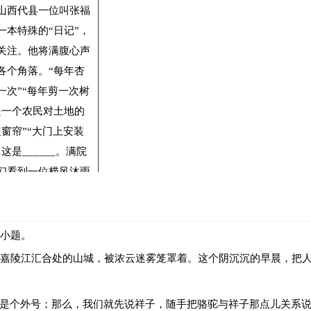
山西代县一位叫张福
一本特殊的“日记”，
___________________
关注。他将满腹心声
各个角落。“每年杏
____________________
一次”“每年剪一次树
的描写，请结合具体内容，分析其妙处。
是一个农民对土地的
装窗帘”“大门上安装
这是______。满院
①
②
丽者也。
餔糟
啜醨
，______；果蔬草木， ______。推此类
们看到一位栉风沐雨
大地上勤劳耕耘；看
喝薄酒。
生活的老人，留心记
。
里的幸福。密密麻麻
成小题。
蕴含着这位老人的诗
嘉陵江汇合处的山城，被浓云迷雾笼罩着。这个阴沉沉的早晨，把
子的理解。
加点的字注音、释义。
只是个外号；那么，我们就先说祥子，随手把骆驼与祥子那点儿关系