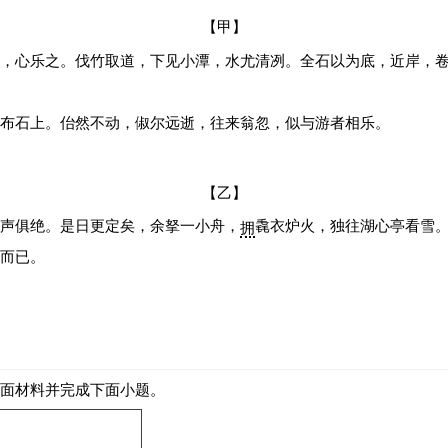
【甲】
，心乐之。伐竹取道，下见小潭，水尤清冽。全石以为底，近岸，
布石上。佁然不动，俶尔远逝，往来翁忽，似与游者相乐。
【乙】
声俱绝。是日更定矣，余拏一小舟，
毳衣炉火，独往湖心亭看雪
拥
而已。
下面材料并完成下面小题。