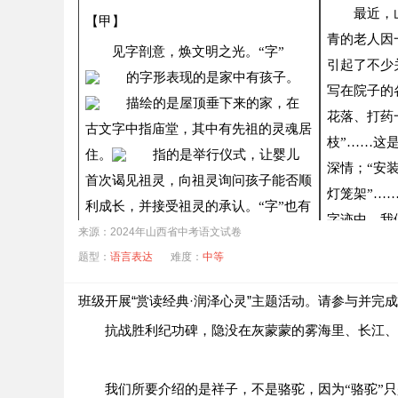
①
青树翠蔓，蒙络摇缀。
最近，
【甲】
青的老人因
翻译：________________________________________
见字剖意，焕文明之光。“字”
引起了不少
②
大雪三日，湖中人鸟声俱绝。
的字形表现的是家中有孩子。
写在院子的
描绘的是屋顶垂下来的家，在
翻译：接连下了三天的大雪，________________________
花落、打药
古文字中指庙堂，其中有先祖的灵魂居
（3）光影辉映，妙不可言。甲、乙两文都有对“影子”
枝”……这
住。
指的是举行仪式，让婴儿
深情；“安
首次谒见祖灵，向祖灵询问孩子能否顺
灯笼架”……
苟有可观，皆有可乐，非必怪奇伟
凡物皆有可观。
利成长，并接受祖灵的承认。“字”也有
字迹中，我
“养育”的意思，由此衍生出“滋养”的含
来源：2024年山西省中考语文试卷
的农民，在
题型：
语言表达
难度：
中等
义。源远流长的汉字，承载
着
【
】①餔（bū）糟：食酒糟。②啜醨（lí）：
注释
到一个热爱
中华文明的悠久历史和灿烂文化，芳华
（4）请结合语境，把下面的句子填入上文相应空缺处
录平凡日子
班级开展“赏读经典·润泽心灵”主题活动。请参与并完
永驻。
A．
皆可以醉
B．
皆可以饱
的文字里，
抗战胜利纪功碑，隐没在灰蒙蒙的雾海里、长江、
意人生。
（5）请结合自己的生活体验，谈谈对文中画波浪线句
（1）请根据《现代汉语词典》中“载”的词条，给下面
我们所要介绍的是祥子，不是骆驼，因为“骆驼”