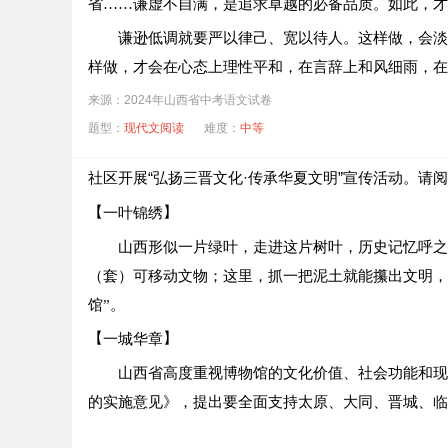
省……谦虚不自满，是追求卓越的必备品质。如此，才
孤山山顶的夜空绚烂得恐怖。受伤的杜鸿运拼尽全
间云朵化为了白雾。
谦逊低调就要严以律己、宽以待人。这样做，会淡
样做，才会在心态上理性平和，在言辞上和风细雨，在
②突然，一面鲜红的军旗缓缓地从那片纯白中浮现
天空，直到在虚空中形成一片壮观的红色岩雕。
来源：2024年山西省中考语文试卷
成熟的麦穗懂得低头。涵养谦逊低调之风，激扬实
题型：
现代文阅读
难度：
中等
这时，微风送来了战士们嘹亮的歌声，那正是《少
【
】
“……最后的一滴血，为着新中国。”
活动一 言之有据
社区开展“弘扬三晋文化·传承华夏文明”宣传活动。请
（1）一组同学说：“要增强文章的说服力，就要注意论
【
】
一叶锦绣
【
】中国工农红军少共国际师，1933年8月成
注
山西形似一片绿叶，走进这片树叶，历史记忆呼之
长篇小说《虎犊》讲述了一个关于青春和战火、热血与
【
】
活动二 准确拟题
（套）可移动文物；这里，抓一把泥土就能攥出文明，
（1）文中两处画横线的句子都描写了“军旗”，分析它
馆”。
（2）二组同学正在讨论“如何为上文准确拟题”，请参
【
】
（2）结合文章内容，围绕“少年有志报神州，一万虎犊
一城华章
小语：我想以“成熟的麦穗懂得低头”为题，有吸
山西省高度重视博物馆的文化价值、社会功能和现
小文：议论文的题目不能只考虑有吸引力。我觉得
的实施意见》，提出要全面支持太原、大同、晋城、临
小美：我建议可以仿照《论教养》的拟题方式，以
组长：我同意小文和小美的观点，因为_______________