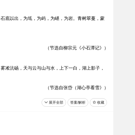
卷石底以出，为坻，为屿，为嵁，为岩。青树翠蔓，蒙
（节选自柳宗元《小石潭记》）
。雾凇沆砀，天与云与山与水，上下一白，湖上影子，
（节选自张岱（湖心亭看雪》）
展开全部
答案/解析
收藏