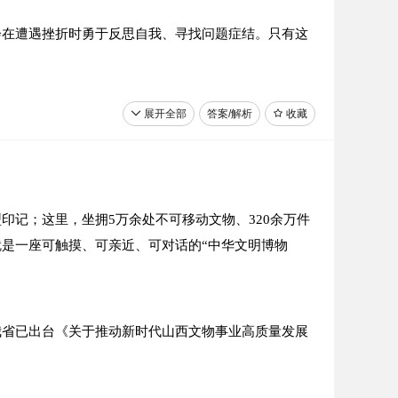
的身体羽毛般飞入广袤的空中，周围云雾缭绕，可转瞬
会在遭遇挫折时勇于反思自我、寻找问题症结。只有这
越高大，牢牢地撑住了乌云滚滚、正向大地坍塌下来的
的广阔舞台上绽放耀眼的光彩。
展开全部
答案/解析
收藏
（节选自《人民日报》2024年5月15日，有删改）
（节选自温燕霞《虎犊》，有删改）
山”补充一个事实论据。
红军第一、二师。
记；这里，坐拥5万余处不可移动文物、320余万件
小说品读活动。
是一座可触摸、可亲近、可对话的“中华文明博物
我省已出台《关于推动新时代山西文物事业高质量发展