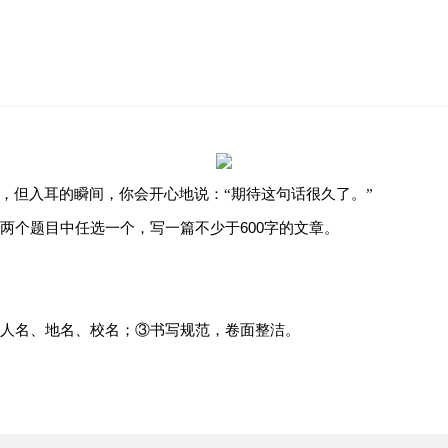
，是全省最大的文化遗产收藏、保护、研究和展示中心。50余万件
文物大联展”活动中，文物“龙形觥”（见下图）进入了人们的视野，
，但入耳的瞬间，你会开心地说：“期待这句话很久了。”
两个题目中任选一个，写一篇不少于600字的文章。
人名、地名、校名；③书写规范，卷面整洁。
为年轻人流行的生活方式。博物馆成为了青少年教育的“第二课堂”，
呈现在公众面前。人们在一次次穿越古今、跨越山海的沉浸式体验中