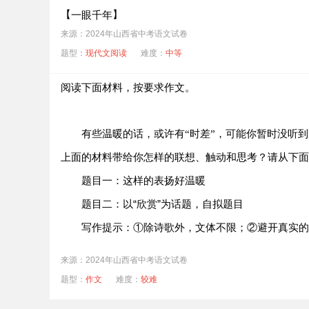
【
】
一眼千年
来源：2024年山西省中考语文试卷
山西省博物院是一座拥有百年历史的综合性博物馆
题型：
现代文阅读
难度：
中等
的文明史。龙年来临，在“龙行中华——甲辰龙年生肖
阅读下面材料，按要求作文。
文物名称：龙形觥
时代：商代
有些温暖的话，或许有“时差”，可能你暂时没听到
材质：青铜
上面的材料带给你怎样的联想、触动和思考？请从下面
用途：盛酒的器皿
：这样的表扬好温暖
题目一
发现地点：山西石楼县
：以“欣赏”为话题，自拟题目
题目二
：①除诗歌外，文体不限；②避开真实的
写作提示
【
】
一游难忘
如今，到博物馆打卡已成为新的社会风尚，尤其成
来源：2024年山西省中考语文试卷
展练方式和VR等先进科技手段的运用，让文物鲜活地
题型：
作文
难度：
较难