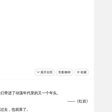
也，吾安往而不乐？
（节选自苏轼《超然台记》）
展开全部
答案/解析
收藏
人们带进了动荡年代里的又一个年头。
——《红岩》
说过去，也就算了。