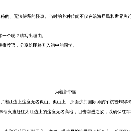
、神秘的、无法解释的怪事。当时的各种传闻不仅在沿海居民和世界舆
～。
：卸～。③充满（道
哪一个呢？请写出理由。
段推荐语，分享给即将升入初中的同学。
句话记录今天的美好瞬间。
为着新中国
了湘江边上这座无名孤山。孤山上，那面少共国际师的军旗被炸得
奉命火速赶往湘江边上的这座无名高地，阻击南进之敌，以确保红军