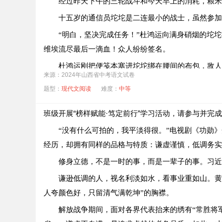
经过昨天下午的三轮战斗和今天早上的消耗，粮米
十五岁的通信员坨坨是二连最小的战士，虽然参加
“明白，坚决完成任务！”杜鸿运向满身硝烟的坨
维埃流尽最后一滴血！众人纷纷签名。
杜鸿运刚把便笺本塞进坨坨绑在腰间的布包，敌人
来源：2024年山西省中考语文试卷
黄昏时，敌人后撤了。天下起了小雨，北风劲吹，
题型：
现代文阅读
难度：
中等
的蘑菇和从石壁上刮下来的地皮菜做了锅热汤。战士们
班级开展“榜样赋能·笃定前行”学习活动，请参与并完
“喂喂，不能倒！这是我昨天好不容易捡到的草菇
杜鸿运生怕蘑菇汤坏事，想端走铁锅，谁知不小心将锅
“没有什么可拍的，我平淡得很。”电视剧《功勋
经历，却拥有同样的品格与特质：谦虚谨慎，低调务实
这时，耳边传来炮弹撕裂空气的巨响，两枚炮弹爆
的坨坨。杜鸿运扒开他身上的泥土，又拍了他几下，坨
修身立德，不是一时的事，而是一辈子的事。习近
只见绑军旗的那棵
泥土，费了好大力气才睁开眼睛，①
谦逊低调的人，视名利淡如水，看事业重如山。黄
杜鸿运爬过滚烫的石堆，固定住旗杆，然后，他转
人夸颜色好，只留清气满乾坤”的胸襟。
当火光将敌人的黑影投到杜鸿运脚下时，杜鸿运奋
解放战争期间，面对各界代表抬来的绣有“常胜将