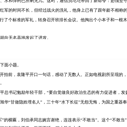
、水和弹药已所剩无几。这时，通信员坨坨带回了新命令：必须坚
红军的时间不长，但经过战火的洗礼，他身上已有了跟年龄不相称
坨行了个标准的军礼，转身召开班排长会议。他掏出个小本子和一根
就向无名高地发起了进攻。
破衣烂衫的战士们在冰冷潮湿的岩石上趴了一整天，此时已快冻成
喜出望外，杜鸿运见蘑菇汤透着奇怪的奶白色，俯身嗅了嗅，拦住了
成下面小题。
和地皮菜，我先尝尝有没有毒，没有毒你们再吃！”大胖拍着肚子说
打翻在地。
》开拍前，袁隆平开口一句话，感动了无数人。正如电视剧所呈现的，
。
炸了。呛人的硝烟中，杜鸿运的双目被糊住，他喊着大胖等人的名
坨这才哼出声来。杜鸿运浑身火辣辣地疼，但不知道伤口在哪儿，
平总书记勉励年轻干部，“要自觉做良好政治生态的有力促进者，发
松树树冠已被炸弹削掉，炸得稀烂的军旗仍顽强地从歪斜的旗杆上
旭华“甘做隐姓埋名人”，三十年“水下长征”无怨无悔，为国之重器
身来到了旗杆下方。风在吹，只剩下几块布条的红旗仍在飘动，发
力将手榴弹扔进敌群。随着轰的一声巨响，那团骤然亮起的烈焰射
军”的横匾，刘伯承同志婉言谢绝，连连表示“不敢当”。这个“不敢当