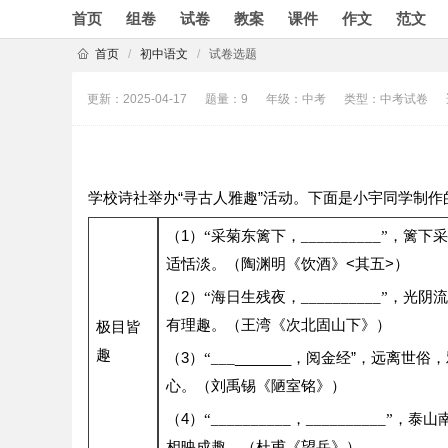
首页
组卷
试卷
教案
课件
作文
范文
首页
/
初中语文
/
试卷选题
更新：2025-04-17
题量：9
年级：中考
类型：中考试卷
学校诗社举办“寻古人雅趣”活动。下面是小宇同学制
（1）
“采菊东篱下，__________”，篱
（陶渊明《饮酒》<其五>）
适恬淡。
（2）
“海日生残夜，__________”，光
（王湾《次北固山下》）
有理趣。
极目皆
趣
（3）
_______，阅金经”，远离世
“___
心。（刘禹锡《陋室铭》）
（4）
“__________，__________”
（杜甫《望岳》）
相映成趣。