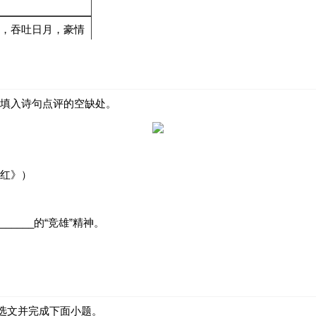
壮阔，吞吐日月，豪情
月色，一泻千里，月影
填入诗句点评的空缺处。
，月夜闲游，寻访村
，水天相连，如梦似幻，
红》）
。
____的“竞雄”精神。
的选文并完成下面小题。