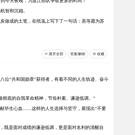
守到今天夜晚，为渡江部队争取更多的时间！
的机智和沉稳。
木炭做成的土笔，在纸笺上写下了一句话：吾等愿为苏
冰棍。粮食已经吃完，炊事班的大胖用他从林子里捡来
展开全部
答案/解析
收藏
大家：“这菌菇味道不对。倒掉！”
。有几个按捺不住馋虫的战士拿出搪瓷缸去锅中舀汤，
八位“共和国勋章”获得者，有着不同的人生轨迹、奋斗
字，无人应答。他伸手在地上摸索着，终于摸到了昏迷
还是咬牙把坨坨拖到崖背的凹槽里。他清理干净眼部的
扬彻底的自我革命精神，节俭朴素、谦逊低调。”
飘出几片红絮，犹如怒放的红梅。
奉献毕生心血……这样的人生选择与坚守，展现出“不要
出啪啪的声音。杜鸿运紧贴旗杆站着，双目直视前方。
向天空。
”，既是面对成绩的谦逊低调，更是面对名利的清醒自