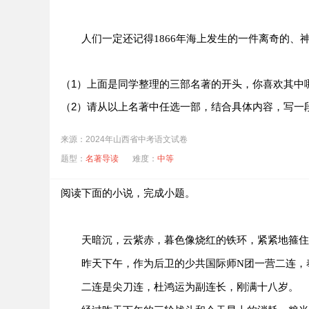
承载
人们一定还记得1866年海上发生的一件离奇的
载 zǎi ①年：一年半～。②动，记载；刊登：登
zài ①动，装载：～客。②运输工具所装的东西
路）：风雪～途。④〈书〉又；且：～歌～舞。
（1）上面是同学整理的三部名著的开头，你喜欢其中
（2）请从以上名著中任选一部，结合具体内容，写一
（2）请根据语境，在乙文画横线处补写恰当的内容。
（3）汉字传承中华文明，文字记录温暖生活。请用一
来源：2024年山西省中考语文试卷
题型：
名著导读
难度：
中等
阅读下面的小说，完成小题。
天暗沉，云紫赤，暮色像烧红的铁环，紧紧地箍住
昨天下午，作为后卫的少共国际师N团一营二连，
二连是尖刀连，杜鸿运为副连长，刚满十八岁。