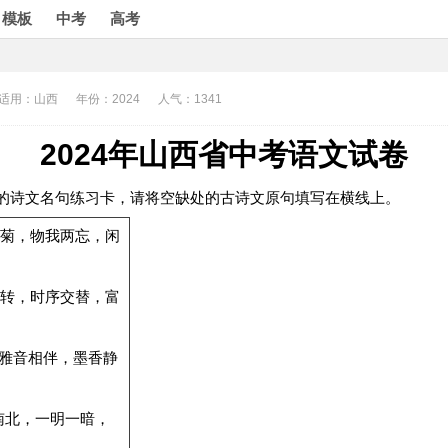
模板
中考
高考
适用：山西
年份：2024
人气：1341
2024年山西省中考语文试卷
作的诗文名句练习卡，请将空缺处的古诗文原句填写在横线上。
下采菊，物我两忘，闲
阴流转，时序交替，富
俗，雅音相伴，墨香静
，泰山南北，一明一暗，