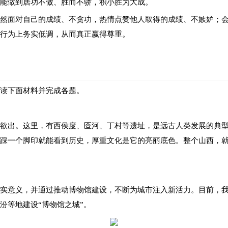
能做到居功不傲、胜而不骄，积小胜为大成。
力，爬向湘江北岸的方向，向前伸去的手仿佛在指路。越来越轻盈
然面对自己的成绩、不贪功，热情点赞他人取得的成绩、不嫉妒；
行为上务实低调，从而真正赢得尊重。
、升起，接着一个又一个年轻战士从地上站起
……他们的躯体越来
干奉献精神，用汗水浇灌收获，以实干笃定前行，就一定能在时代
共国际师出征歌》：
阅读下面材料并完成各题。
据的丰富性。”请给观点“谦逊低调的人，视名利淡如水，看事业重如
立于江西，由万余名模范青少年组成。1934年改为红十五师，后编入
欲出。这里，有西侯度、匼河、丁村等遗址，是远古人类发展的典型印
牺牲、追寻和传承的故事。请参与“致敬少共英雄·献礼祖国华诞”的
踩一个脚印就能看到历史，厚重文化是它的亮丽底色。整个山西，就
们的作用。
与并完成下面组长的发言。
带吴钩”，写一段不少于150字的赏析性文字。
引力。
实意义，并通过推动博物馆建设，不断为城市注入新活力。目前，
以“涵养谦逊低调之风”为题目更好。
汾等地建设“博物馆之城”。
“论谦逊低调”为题目。
_______________________