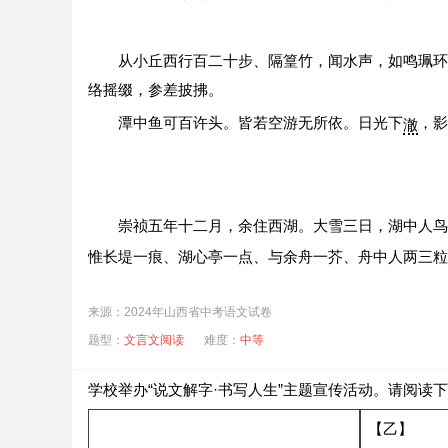
从小丘西行百二十步、隔篁竹，闻水声，如鸣珮环
络摇缀，参差披拂。
潭中鱼可百许头。皆若空游无所依。日光下
，影
澈
崇祯五年十二月，余住西湖。大雪三日，湖中人鸟
惟长堤一痕、湖心亭一点、与余舟一芥、舟中人两三粒
来源：2024年山西省中考语文试卷
（1）字里有乾坤。解释下面加点字的意思。
题型：
文言文阅读
难度：
中等
①
澈：______
日光下
澈
学校举办“说文解字·书写人生”主题宣传活动。请阅读
②
拥：______
拥
毳衣炉火
（2）句中有深意。用现代汉语翻译下面的句子。
【乙】