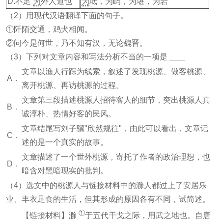
D.不足
为
外人道也
为
坻，为屿，为堪，为岩
（2）用现代汉语翻译下面的句子。
①阡陌交通，鸡犬相闻。
②问今是何世，乃不知有汉，无论魏晋。
（3）下列对文章内容和写法分析不当的一项是
文章以渔人行踪为线索，叙述了发现桃源、做客桃源、
A．
离开桃源、再访桃源的过程。
文章第三段描述桃源人招待客人的细节，突出桃源人真
B．
诚淳朴、热情好客的民风。
文章结尾写刘子骥"欣然规往"，由此可以看出，文章记
C．
述的是一个真实的故事。
文章描述了一个世外桃源，寄托了作者的政治理想，也
D．
暗含对黑暗现实的批判。
（4）选文中的桃源人与链接材料中的滁人都过上了安居乐
业、丰衣足食的生活，但其形成的原因各有不同，试简述。
①
【链接材料】滁
于五代干戈之际，用武之地也。自唐