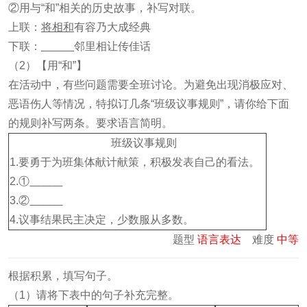
②用与“和”相关的历史故事，补写对联。
上联：
将相和
有容乃大成经典
下联：
邻里相让传佳话
（2）【用“和”】
在活动中，有些问题需要全班讨论。为避免出现消极应对、
恶语伤人等情况，特拟订几条“班级议事规则”，请你给下面
的规则补写两条。要求语言简明。
班级议事规则
1.要勇于为班集体献计献策，积极发表自己的看法。
2.①
3.②
4.议事结果民主决定，少数服从多数。
题型
语言表达
难度
中等
根据积累，填写句子。
（1）请将下表中的句子补充完整。