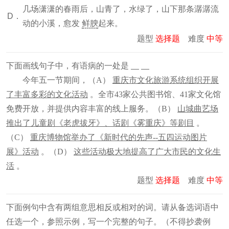
几场潇潇的春雨后，山青了，水绿了，山下那条潺潺流
D．
动的小溪，愈发
鲜腴
起来。
题型
选择题
难度
中等
下面画线句子中，有语病的一处是
今年五一节期间，（A）
重庆市文化旅游系统组织开展
了丰富多彩的文化活动
。全市43家公共图书馆、41家文化馆
免费开放，并提供内容丰富的线上服务。（B）
山城曲艺场
推出了儿童剧《老虎拔牙》、话剧《雾重庆》等剧目
。
（C）
重庆博物馆举办了《新时代的先声--五四运动图片
展》活动
。（D）
这些活动极大地提高了广大市民的文化生
活
。
题型
选择题
难度
中等
下面例句中含有两组意思相反或相对的词。请从备选词语中
任选一个，参照示例，写一个完整的句子。（不得抄袭例