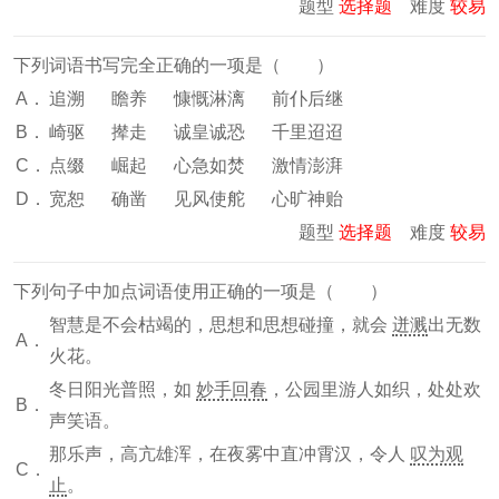
题型
选择题
难度
较易
下列词语书写完全正确的一项是（ ）
A．
追溯 瞻养 慷慨淋漓 前仆后继
B．
崎驱 撵走 诚皇诚恐 千里迢迢
C．
点缀 崛起 心急如焚 激情澎湃
D．
宽恕 确凿 见风使舵 心旷神贻
题型
选择题
难度
较易
下列句子中加点词语使用正确的一项是（ ）
智慧是不会枯竭的，思想和思想碰撞，就会
迸溅
出无数
A．
火花。
冬日阳光普照，如
妙手回春
，公园里游人如织，处处欢
B．
声笑语。
那乐声，高亢雄浑，在夜雾中直冲霄汉，令人
叹为观
C．
止
。