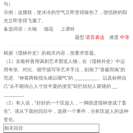
句）
示例：这腰鼓，使冰冷的空气立即变得燥热了，使恬静的阳
光立即变得飞溅了。
备选词语：火锅
烟花
上课铃
题型
语言表达
难度
中等
根据《儒林外史》的相关内容，按要求答题。
（1）吴敬梓善用讽刺艺术塑造人物，在《儒林外史》中运
用夸张、对比、细节描写等艺术手法，刻画了“喜极而疯”的
范进、“伸着两根指头难以咽气”的
、以及标榜自
己“从不晓得占人寸丝半粟的便宜”却拦劫别人家猪的
。
（2）有人说，“好好的一个匡超人，一脚踏进儒林便成了畜
生”。请从下面的回目中，选择一个事件，分析匡超人的这种
变化。
相关回目