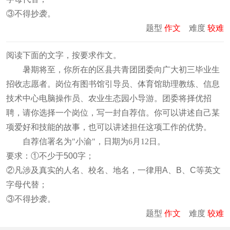
③不得抄袭。
题型
作文
难度
较难
阅读下面的文字，按要求作文。
暑期将至，你所在的区县共青团团委向广大初三毕业生
招收志愿者。岗位有图书馆引导员、体育馆助理教练、信息
技术中心电脑操作员、农业生态园小导游。团委将择优招
聘，请你选择一个岗位，写一封自荐信。你可以讲述自己某
项爱好和技能的故事，也可以讲述担任这项工作的优势。
自荐信署名为"小渝"，日期为6月12日。
要求：①不少于500字；
②凡涉及真实的人名、校名、地名，一律用A、B、C等英文
字母代替；
③不得抄袭。
题型
作文
难度
较难