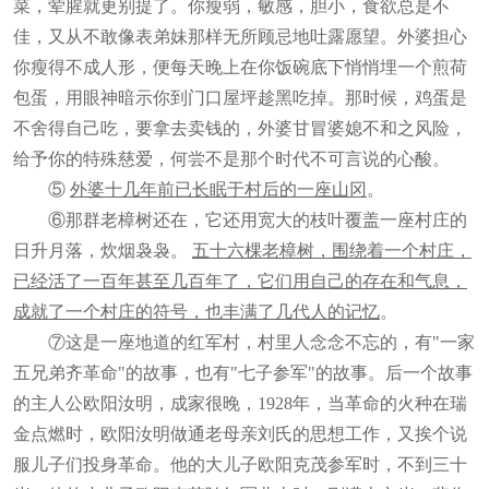
菜，荤腥就更别提了。你瘦弱，敏感，胆小，食欲总是不
佳，又从不敢像表弟妹那样无所顾忌地吐露愿望。外婆担心
你瘦得不成人形，便每天晚上在你饭碗底下悄悄埋一个煎荷
包蛋，用眼神暗示你到门口屋坪趁黑吃掉。那时候，鸡蛋是
不舍得自己吃，要拿去卖钱的，外婆甘冒婆媳不和之风险，
给予你的特殊慈爱，何尝不是那个时代不可言说的心酸。
⑤
外婆十几年前已长眠于村后的一座山冈
。
⑥那群老樟树还在，它还用宽大的枝叶覆盖一座村庄的
日升月落，炊烟袅袅。
五十六棵老樟树，围绕着一个村庄，
已经活了一百年甚至几百年了，它们用自己的存在和气息，
成就了一个村庄的符号，也丰满了几代人的记忆
。
⑦这是一座地道的红军村，村里人念念不忘的，有"一家
五兄弟齐革命"的故事，也有"七子参军"的故事。后一个故事
的主人公欧阳汝明，成家很晚，1928年，当革命的火种在瑞
金点燃时，欧阳汝明做通老母亲刘氏的思想工作，又挨个说
服儿子们投身革命。他的大儿子欧阳克茂参军时，不到三十