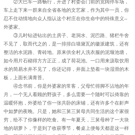
②大巴车一路畅行，开进了村委会门前的宽阔停车场，
车上走下来一群来自全省各地的文艺家，作为其中一员，你
忍不住动情地向众人指认这个村庄在你生命中的特殊意义--
外婆家。
③儿时钻进钻出的土房子、老洞水、泥巴路、猪栏牛舍
不见了，取而代之的，是一排排白墙黛瓦的徽派建筑，还有
整洁的水泥路、青砖地。原来供全村人洗衣服的泥堰池塘，
如今用片石砌得方方正正，成了荷花池。一口用来汲取饮用
水的简易水井不见了，你还记得，井面上垫着一块湿滑的木
板，上面长满青苔。
④念书前，你是外婆家的常客，父母忙得脚不沾地的年
月，一个无人看顾的野孩子，多么需要一个随时可以倚靠的
温暖怀抱，外婆给了你一张共卧的床铺，还有许多个在鼾声
中如梦的夜晚。只是，她和三舅三舅母共同生活的这个家很
穷，给不了你像样的吃食。有一年夏天，三舅母种了一大块
地的胡萝卜，于是到了收获季节，餐桌上便每天都是这一样