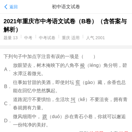
初中语文试卷
返回
2021年重庆市中考语文试卷（B卷）（含答案与
解析）
题量 13
中考
中考试卷
重庆 适用
人气 2001
下列句子中加点字注音有误的一项是（ ）
放眼望去，树木掩映下的八角亭
棱
（léng）角分明，碧
A．
水潭泛着微光。
往事如甘甜的美酒，即使封坛
窖
（gào）藏，余香也总
B．
能在回忆中悠然飘起。
道路泥泞不要惧怕，生活坎
坷
（kě）不要沮丧，拥有青
C．
春就拥有力量。
微风细雨中，
踱
（duó）步在青石小巷，你就可以邂逅
D．
一份纯净的美好。