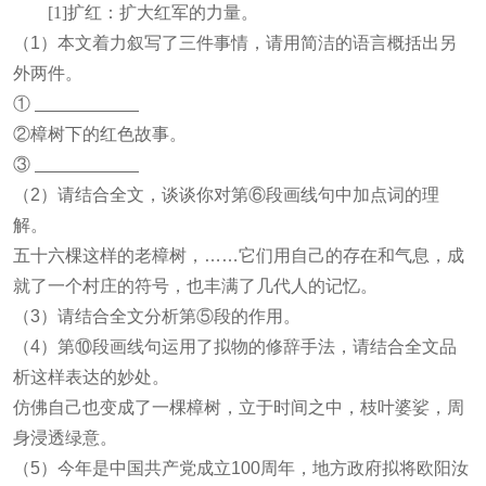
[1]扩红：扩大红军的力量。
（1）本文着力叙写了三件事情，请用简洁的语言概括出另
外两件。
①
②樟树下的红色故事。
③
（2）请结合全文，谈谈你对第⑥段画线句中加点词的理
解。
五十六棵这样的老樟树，……它们用自己的存在和气息，成
就了一个村庄的符号，也丰满了几代人的记忆。
（3）请结合全文分析第⑤段的作用。
（4）第⑩段画线句运用了拟物的修辞手法，请结合全文品
析这样表达的妙处。
仿佛自己也变成了一棵樟树，立于时间之中，枝叶婆娑，周
身浸透绿意。
（5）今年是中国共产党成立100周年，地方政府拟将欧阳汝