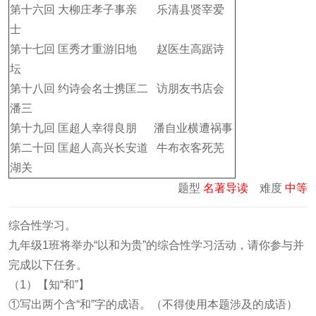
第十六回
大柳庄孝子事亲
乐清县贤宰爱
士
第十七回
匡秀才重游旧地
赵医生高踞诗
坛
第十八回
约诗会名士携匡二
访朋友书店会
潘三
第十九回
匡超人幸得良朋
潘自业横遭祸事
第二十回
匡超人高兴长安道
牛布衣客死芜
湖关
题型
名著导读
难度
中等
综合性学习。
九年级1班将举办“以和为贵”的综合性学习活动，请你参与并
完成以下任务。
（1）【知“和”】
①写出两个含“和”字的成语。（不得使用本题涉及的成语）