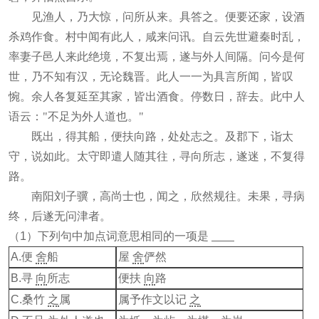
见渔人，乃大惊，问所从来。具答之。便要还家，设酒
杀鸡作食。村中闻有此人，咸来问讯。自云先世避秦时乱，
率妻子邑人来此绝境，不复出焉，遂与外人间隔。问今是何
世，乃不知有汉，无论魏晋。此人一一为具言所闻，皆叹
惋。余人各复延至其家，皆出酒食。停数日，辞去。此中人
语云："不足为外人道也。"
既出，得其船，便扶向路，处处志之。及郡下，诣太
守，说如此。太守即遣人随其往，寻向所志，遂迷，不复得
路。
南阳刘子骥，高尚士也，闻之，欣然规往。未果，寻病
终，后遂无问津者。
（1）下列句中加点词意思相同的一项是
A.便
舍
船
屋
舍
俨然
B.寻
向
所志
便扶
向
路
C.桑竹
之
属
属予作文以记
之