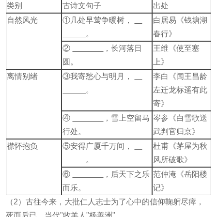
类别
古诗文句子
出处
自然风光
①几处早莺争暖树，
白居易《钱塘湖
。
春行》
②
，长河落日
王维《使至塞
圆。
上》
离情别绪
③我寄愁心与明月，
李白《闻王昌龄
。
左迁龙标遥有此
寄》
④
，雪上空留马
岑参《白雪歌送
行处。
武判官归京》
襟怀抱负
⑤安得广厦千万间，
杜甫《茅屋为秋
。
风所破歌》
⑥
，后天下之乐
范仲淹《岳阳楼
而乐。
记》
（2）古往今来，大批仁人志士为了心中的信仰鞠躬尽瘁，
死而后已。当代"牧羊人"杨善洲"
，