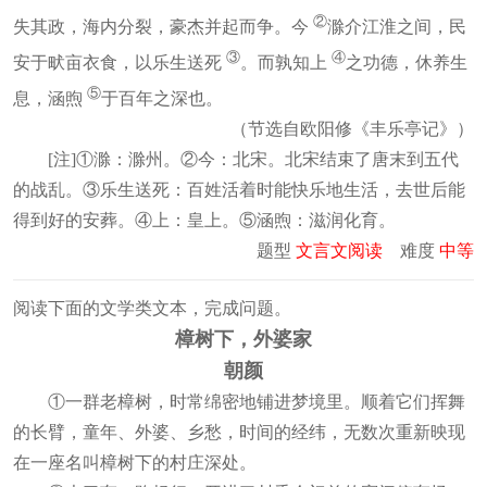
②
失其政，海内分裂，豪杰并起而争。今
滁介江淮之间，民
③
④
安于畎亩衣食，以乐生送死
。而孰知上
之功德，休养生
⑤
息，涵煦
于百年之深也。
（节选自欧阳修《丰乐亭记》）
[注]①滁：滁州。②今：北宋。北宋结束了唐末到五代
的战乱。③乐生送死：百姓活着时能快乐地生活，去世后能
得到好的安葬。④上：皇上。⑤涵煦：滋润化育。
题型
文言文阅读
难度
中等
阅读下面的文学类文本，完成问题。
樟树下，外婆家
朝颜
①一群老樟树，时常绵密地铺进梦境里。顺着它们挥舞
的长臂，童年、外婆、乡愁，时间的经纬，无数次重新映现
在一座名叫樟树下的村庄深处。