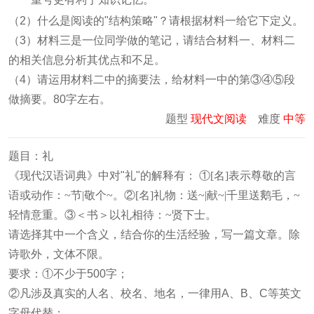
（2）什么是阅读的"结构策略"？请根据材料一给它下定义。
（3）材料三是一位同学做的笔记，请结合材料一、材料二
的相关信息分析其优点和不足。
（4）请运用材料二中的摘要法，给材料一中的第③④⑤段
做摘要。80字左右。
题型
现代文阅读
难度
中等
题目：礼
《现代汉语词典》中对"礼"的解释有：
①[名]表示尊敬的言
语或动作：~节|敬个~。②[名]礼物：送~|献~|千里送鹅毛，~
轻情意重。③＜书＞以礼相待：~贤下士。
请选择其中一个含义，结合你的生活经验，写一篇文章。除
诗歌外，文体不限。
要求：①不少于500字；
②凡涉及真实的人名、校名、地名，一律用A、B、C等英文
字母代替；