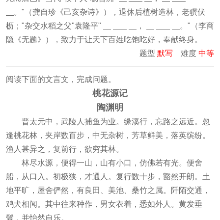
。"（龚自珍《己亥杂诗》），退休后植树造林，老骥伏
枥；"杂交水稻之父"袁隆平"
，
。"（李商
隐《无题》），致力于让天下百姓吃饱吃好，奉献终身。
题型
默写
难度
中等
阅读下面的文言文，完成问题。
桃花源记
陶渊明
晋太元中，武陵人捕鱼为业。缘溪行，忘路之远近。忽
逢桃花林，夹岸数百步，中无杂树，芳草鲜美，落英缤纷。
渔人甚异之，复前行，欲穷其林。
林尽水源，便得一山，山有小口，仿佛若有光。便舍
船，从口入。初极狭，才通人。复行数十步，豁然开朗。土
地平旷，屋舍俨然，有良田、美池、桑竹之属。阡陌交通，
鸡犬相闻。其中往来种作，男女衣着，悉如外人。黄发垂
髫，并怡然自乐。