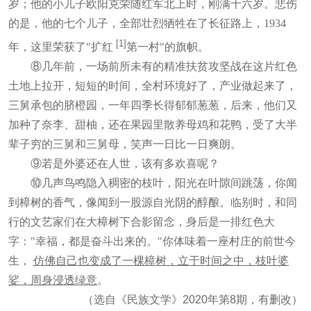
岁；他的小儿子欧阳克荣随红军北上时，刚满十六岁。悲伤
的是，他的七个儿子，全部壮烈牺牲在了长征路上，1934
[1]
年，这里荣获了"扩红
第一村"的旗帜。
⑧几年前，一场前所未有的精准扶贫攻坚战在这片红色
土地上拉开，短短的时间，全村环境好了，产业做起来了，
三舅承包的脐橙园，一年四季长得郁郁葱葱，后来，他们又
加种了奈李、甜柚，还在果园里散养母鸡和花鸭，受了大半
辈子穷的三舅和三舅母，笑声一日比一日爽朗。
⑨若是外婆还在人世，该有多欢喜呢？
⑩几声鸟鸣隐入稠密的枝叶，阳光在叶隙间跳荡，你闻
到樟树的香气，像闻到一股源自光阴的醇酿。临别时，和同
行的文艺家们在大樟树下合影留念，身后是一排红色大
字："幸福，都是奋斗出来的。"你体味着一座村庄的前世今
生，
仿佛自己也变成了一棵樟树，立于时间之中，枝叶婆
娑，周身浸透绿意
。
（选自《民族文学》2020年第8期，有删改）