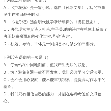
下列说法有误的一项是( )
A．《芦花荡》是一篇小说，选自《孙犁文集》，写的故事
发生在抗日战争时期。
B．《核舟记》选自明代魏学洢所编辑的《虞初新志》。
C．唐代现实主义诗人杜甫,字子美,他的诗作在总体上反映了
唐王朝由盛而衰的变化过程,号称“诗史”。
D．标题、导语、主体是一则消息不可缺少的三部分。
下列没有语病的一项是（）
A．每当站在中国地图前，使我产生无尽的联想。
B．为了避免交通事故不再发生，我们必须学习交通法规。
C．会不会用心观察，能不能重视积累，是提高写作水平的
基础。
D．我们只有相信自己的能力，才能在各种考验前充满信
心。