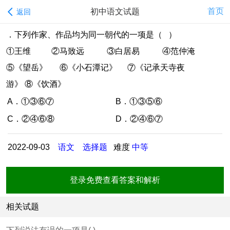
首页
初中语文试题
返回
．下列作家、作品均为同一朝代的一项是（ ）
①王维 ②马致远 ③白居易 ④范仲淹
⑤《望岳》 ⑥《小石潭记》 ⑦《记承天寺夜
游》 ⑧《饮酒》
A．①③⑥⑦
B．①③⑤⑥
C．②④⑥⑧
D．②④⑥⑦
2022-09-03
语文
选择题
难度
中等
登录免费查看答案和解析
相关试题