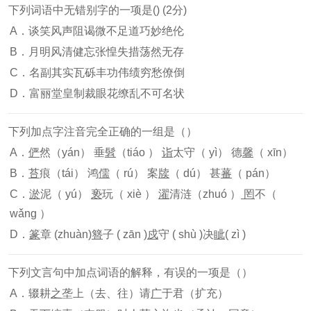
下列词语中无错别字的一项是() (2分)
A．谈笑风声阻谒微不足道巧妙绝伦
B．月明风清健忘张惶失措荡然无存
C．名副其实瓦砾丰功伟绩穷愁僚倒
D．富丽堂皇制裁眼花缭乱不可名状
下列加点字注音完全正确的一组是（）
A．
俨
然（yán） 垂
髫
（tiáo ）
诣
太守（ yì） 德
馨
（ xīn）
B．
苔
痕（tái） 鸿
儒
（ rú） 案
牍
（ dú） 甚
蕃
（ pán）
C．
淤
泥（ yú）
亵
玩（ xiè ）
濯
清涟（zhuó ）
罔
不（
wǎng ）
D．
篆
章 (zhuàn)
簪
子 ( zān )
戍
守 ( shù )决
眦
( zì )
下列文言句中加点词语的解释，有误的一项是（）
A．辍耕
之
垄上（去、往）请
广
于君（扩充）