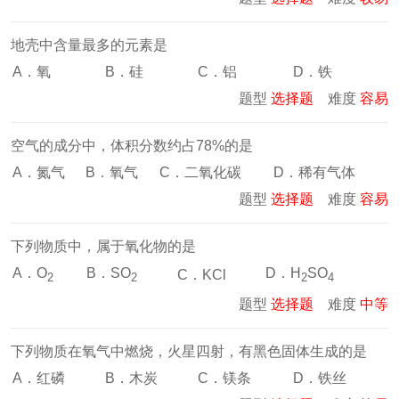
地壳中含量最多的元素是
A．氧
B．硅
C．铝
D．铁
题型
选择题
难度
容易
空气的成分中，体积分数约占78%的是
A．氮气
B．氧气
C．二氧化碳
D．稀有气体
题型
选择题
难度
容易
下列物质中，属于氧化物的是
A．O
B．SO
D．H
SO
C．KCl
2
2
2
4
题型
选择题
难度
中等
下列物质在氧气中燃烧，火星四射，有黑色固体生成的是
A．红磷
B．木炭
C．镁条
D．铁丝