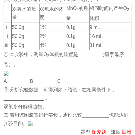
MnO
的质
相同时间内产生O
双氧水的质
双氧水的浓
2
2
量
度
量
体积
Ⅰ
50.0g
1%
0.1g
9 mL
Ⅱ
50.0g
2%
0.1g
16 mL
Ⅲ
50.0g
4%
0.1g
31 mL
① 本实验中，测量O
体积的装置是________（填字母序
2
号）。
A B C
② 分析实验数据，可得到如下结论：在相同条件下，
_______________，
双氧水分解得越快。
③ 若用该图装置进行实验，通过比较__________也能达到
实验目的。
题型
探究题
难度
困难