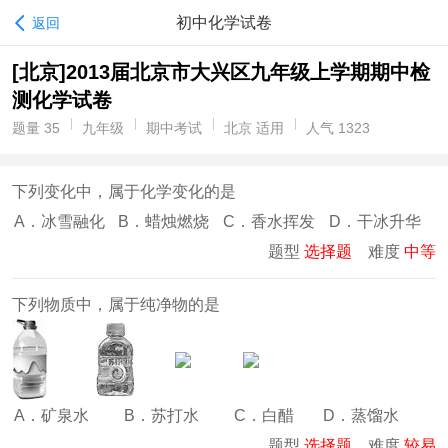
初中化学试卷
返回
[北京]2013届北京市大兴区九年级上学期期中检
测化学试卷
题量 35
九年级
期中考试
北京 适用
人气 1323
下列变化中，属于化学变化的是
A．冰雪融化
B．蜡烛燃烧
C．香水挥发
D．干冰升华
题型
选择题
难度
中等
下列物质中，属于纯净物的是
A．矿泉水
B．苏打水
C．白醋
D．蒸馏水
题型
选择题
难度
较易