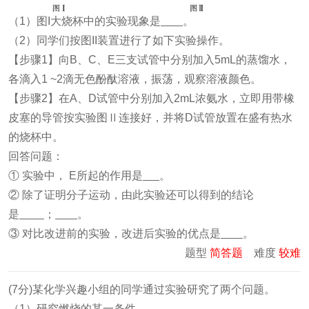
（1）图I大烧杯中的实验现象是
。
（2）同学们按图II装置进行了如下实验操作。
【步骤1】向B、C、E三支试管中分别加入5mL的蒸馏水，
各滴入1 ~2滴无色酚酞溶液，振荡，观察溶液颜色。
【步骤2】在A、D试管中分别加入2mL浓氨水，立即用带橡
皮塞的导管按实验图Ⅱ连接好，并将D试管放置在盛有热水
的烧杯中。
回答问题：
① 实验中， E所起的作用是
。
② 除了证明分子运动，由此实验还可以得到的结论
是
；
。
③ 对比改进前的实验，改进后实验的优点是
。
题型
简答题
难度
较难
(7分)某化学兴趣小组的同学通过实验研究了两个问题。
（1）研究燃烧的某一条件。