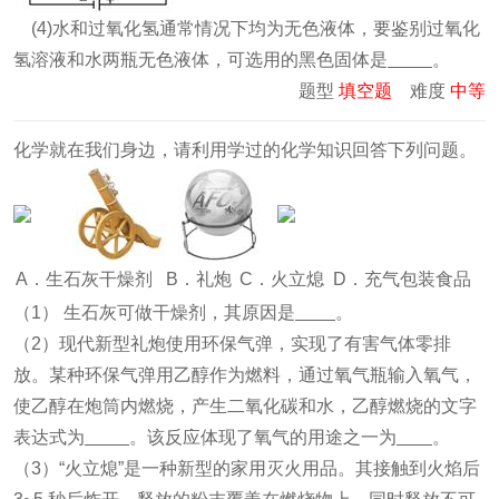
(4)水和过氧化氢通常情况下均为无色液体，要鉴别过氧化
氢溶液和水两瓶无色液体，可选用的黑色固体是
。
题型
填空题
难度
中等
化学就在我们身边，请利用学过的化学知识回答下列问题。
A．生石灰干燥剂
B．礼炮
C．火立熄
D．充气包装食品
（1） 生石灰可做干燥剂，其原因是
。
（2）现代新型礼炮使用环保气弹，实现了有害气体零排
放。某种环保气弹用乙醇作为燃料，通过氧气瓶输入氧气，
使乙醇在炮筒内燃烧，产生二氧化碳和水，乙醇燃烧的文字
表达式为
。该反应体现了氧气的用途之一为
。
（3）“火立熄”是一种新型的家用灭火用品。其接触到火焰后