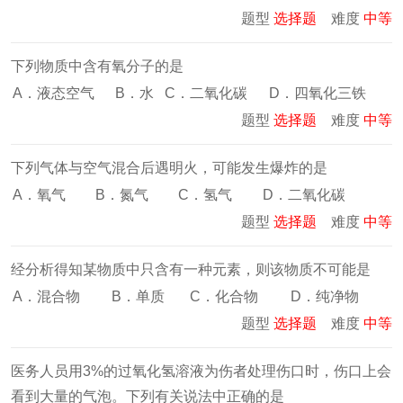
题型
选择题
难度
中等
下列物质中含有氧分子的是
A．液态空气
B．水
C．二氧化碳
D．四氧化三铁
题型
选择题
难度
中等
下列气体与空气混合后遇明火，可能发生爆炸的是
A．氧气
B．氮气
C．氢气
D．二氧化碳
题型
选择题
难度
中等
经分析得知某物质中只含有一种元素，则该物质不可能是
A．混合物
B．单质
C．化合物
D．纯净物
题型
选择题
难度
中等
医务人员用3%的过氧化氢溶液为伤者处理伤口时，伤口上会
看到大量的气泡。下列有关说法中正确的是