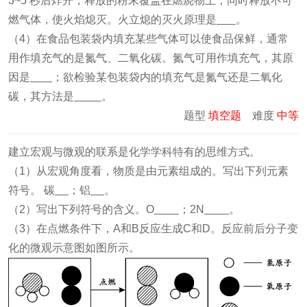
3~5 秒后炸开，释放的粉末覆盖在燃烧物上，同时释放不可
燃气体，使火焰熄灭。火立熄的灭火原理是
。
（4）在食品包装袋内填充某些气体可以使食品保鲜，通常
用作填充气的是氮气、二氧化碳。氮气可用作填充气，其原
因是
；欲检验某包装袋内的填充气是氮气还是二氧化
碳，其方法是
。
题型
填空题
难度
中等
建立宏观与微观的联系是化学学科特有的思维方式。
（1）从宏观角度看，物质是由元素组成的。写出下列元素
符号。 碳
；铝
。
（2）写出下列符号的含义。O
；2N
。
（3）在点燃条件下，A和B反应生成C和D。反应前后分子变
化的微观示意图如图所示。