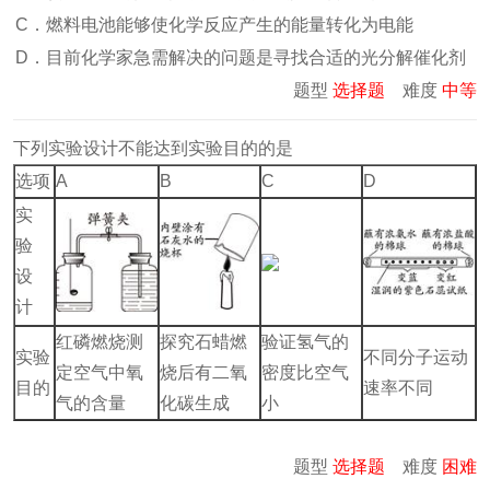
C．燃料电池能够使化学反应产生的能量转化为电能
D．目前化学家急需解决的问题是寻找合适的光分解催化剂
题型
选择题
难度
中等
下列实验设计不能达到实验目的的是
选项
A
B
C
D
实
验
设
计
红磷燃烧测
探究石蜡燃
验证氢气的
实验
不同分子运动
定空气中氧
烧后有二氧
密度比空气
目的
速率不同
气的含量
化碳生成
小
题型
选择题
难度
困难