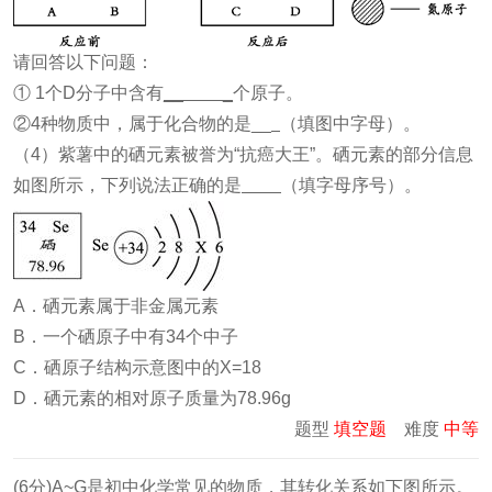
请回答以下问题：
① 1个D分子中含有
__ _
个原子。
②4种物质中，属于化合物的是__
（填图中字母）。
（4）紫薯中的硒元素被誉为“抗癌大王”。硒元素的部分信息
如图所示，下列说法正确的是
（填字母序号）。
A．硒元素属于非金属元素
B．一个硒原子中有34个中子
C．硒原子结构示意图中的X=18
D．硒元素的相对原子质量为78.96g
题型
填空题
难度
中等
(6分)A~G是初中化学常见的物质，其转化关系如下图所示。