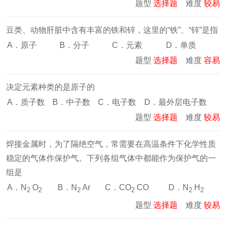
题型
选择题
难度
较易
豆类、动物肝脏中含有丰富的铁和锌，这里的“铁”、“锌”是指
A．原子
B．分子
C．元素
D．单质
题型
选择题
难度
容易
决定元素种类的是原子的
A．质子数
B．中子数
C．电子数
D．最外层电子数
题型
选择题
难度
较易
焊接金属时，为了隔绝空气，常需要在高温条件下化学性质
稳定的气体作保护气。下列各组气体中都能作为保护气的一
组是
A．N
O
B．N
Ar
C．CO
CO
D．N
H
2
2
2
2
2
2
题型
选择题
难度
较易