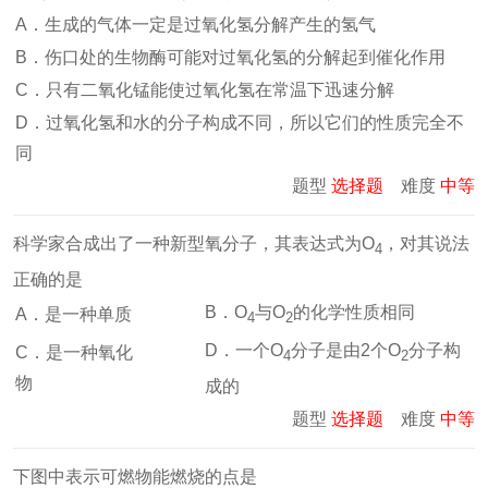
A．生成的气体一定是过氧化氢分解产生的氢气
B．伤口处的生物酶可能对过氧化氢的分解起到催化作用
C．只有二氧化锰能使过氧化氢在常温下迅速分解
D．过氧化氢和水的分子构成不同，所以它们的性质完全不
同
题型
选择题
难度
中等
科学家合成出了一种新型氧分子，其表达式为O
，对其说法
4
正确的是
B．O
与O
的化学性质相同
A．是一种单质
4
2
D．一个O
分子是由2个O
分子构
C．是一种氧化
4
2
物
成的
题型
选择题
难度
中等
下图中表示可燃物能燃烧的点是