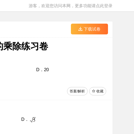
游客，欢迎您访问本网，更多功能请点此登录
下载试卷
式的乘除练习卷
D．20
答案/解析
收藏
D．