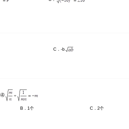
C．-b
，④
B．1个
C．2个