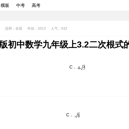
模板
中考
高考
适用：全国
年份：2013
人气：632
教版初中数学九年级上3.2二次根
C．
C．