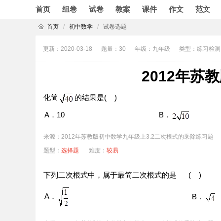
首页
组卷
试卷
教案
课件
作文
范文
首页
/
初中数学
/
试卷选题
更新：2020-03-18
题量：30
年级：九年级
类型：练习检测
2012年苏
化简
的结果是( )
A．10
B．
来源：2012年苏教版初中数学九年级上3.2二次根式的乘除练习题
题型：
选择题
难度：
较易
下列二次根式中，属于最简二次根式的是 ( )
A．
B．