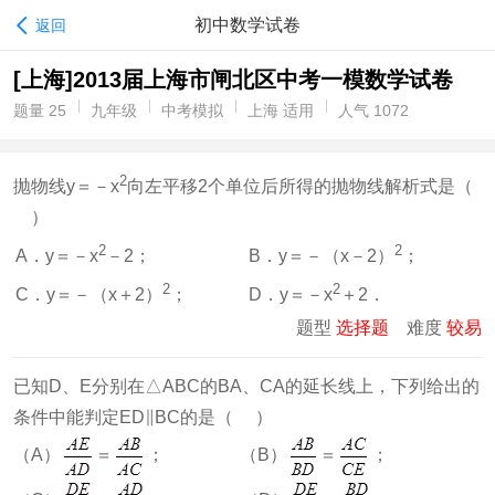
初中数学试卷
返回
[上海]2013届上海市闸北区中考一模数学试卷
题量 25
九年级
中考模拟
上海 适用
人气 1072
2
抛物线y＝－x
向左平移2个单位后所得的抛物线解析式是（
）
2
2
A．y＝－x
－2；
B．y＝－（x－2）
；
2
2
C．y＝－（x＋2）
；
D．y＝－x
＋2．
题型
选择题
难度
较易
已知D、E分别在△ABC的BA、CA的延长线上，下列给出的
条件中能判定ED∥BC的是（ ）
（A）
＝
； （B）
＝
；