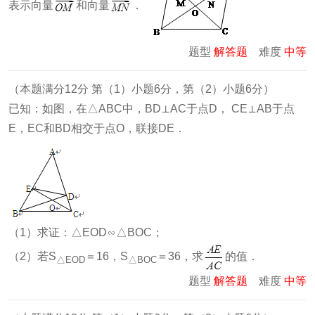
表示向量
和向量
．
题型
解答题
难度
中等
（本题满分12分 第（1）小题6分，第（2）小题6分）
已知：如图，在△ABC中，BD⊥AC于点D， CE⊥AB于点
E，EC和BD相交于点O，联接DE．
（1）求证：△EOD∽△BOC；
（2）若S
＝16，S
＝36，求
的值．
△EOD
△BOC
题型
解答题
难度
中等