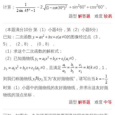
2
2
计算：
－2
＋sin
60°＋cos
60°．
题型
解答题
难度
较易
（本题满分10分 第（1）小题4分，第（2）小题6分）
已知：二次函数
≠0的图像经过点（3，
5）、（2，8）、（0，8）．
（1）求这个二次函数的解析式；
（2）已知抛物线
≠0，
≠0，且满足
≠0，1，
则我们称抛物线
互为“友好抛物线”，请写出当
时第（1）小题中的抛物线的友好抛物线，并求出这友好抛
物线的顶点坐标．
题型
解答题
难度
中等