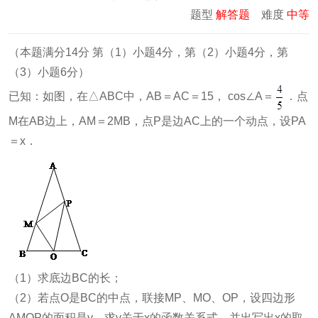
题型
解答题
难度
中等
（本题满分14分 第（1）小题4分，第（2）小题4分，第
（3）小题6分）
已知：如图，在△ABC中，AB＝AC＝15， cos∠A＝
．点
M在AB边上，AM＝2MB，点P是边AC上的一个动点，设PA
＝x．
（1）求底边BC的长；
（2）若点O是BC的中点，联接MP、MO、OP，设四边形
AMOP的面积是y，求y关于x的函数关系式，并出写出x的取