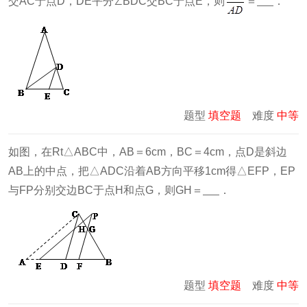
交AC于点D，DE平分∠BDC交BC于点E，则
＝
．
题型
填空题
难度
中等
如图，在Rt△ABC中，AB＝6cm，BC＝4cm，点D是斜边
AB上的中点，把△ADC沿着AB方向平移1cm得△EFP，EP
与FP分别交边BC于点H和点G，则GH＝
．
题型
填空题
难度
中等