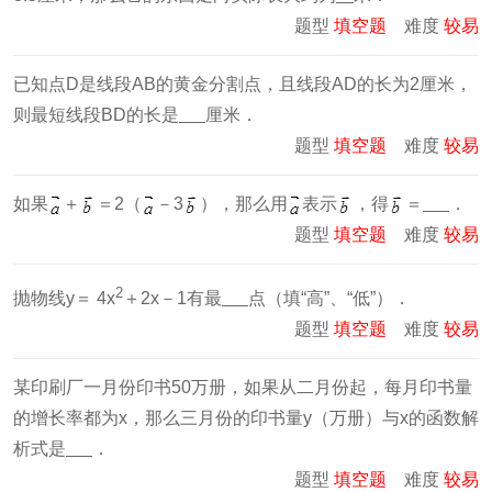
题型
填空题
难度
较易
已知点D是线段AB的黄金分割点，且线段AD的长为2厘米，
则最短线段BD的长是
厘米．
题型
填空题
难度
较易
如果
＋
＝2（
－3
），那么用
表示
，得
＝
．
题型
填空题
难度
较易
2
抛物线y＝ 4x
＋2x－1有最
点（填“高”、“低”）．
题型
填空题
难度
较易
某印刷厂一月份印书50万册，如果从二月份起，每月印书量
的增长率都为x，那么三月份的印书量y（万册）与x的函数解
析式是
．
题型
填空题
难度
较易