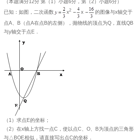
（本题满分12分 第（1）小题6分，第（2）小题6分）
2
已知：如图，二次函数
x
x
的图像与x轴交于
点A、B（点A在点B的左侧），抛物线的顶点为Q，直线QB
与y轴交于点E．
（1）求点E的坐标；
（2）在x轴上方找一点C，使以点C、O、B为顶点的三角形
与△BOE相似，请直接写出点C的坐标．