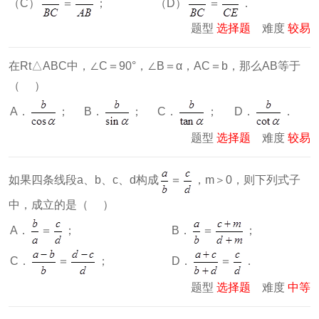
（C）
＝
； （D）
＝
．
题型
选择题
难度
较易
在Rt△ABC中，∠C＝90°，∠B＝α，AC＝b，那么AB等于
（ ）
A．
；
B．
；
C．
；
D．
．
题型
选择题
难度
较易
如果四条线段a、b、c、d构成
＝
，m＞0，则下列式子
中，成立的是（ ）
A．
＝
；
B．
＝
；
C．
＝
；
D．
＝
．
题型
选择题
难度
中等