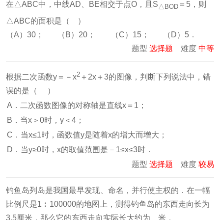
在△ABC中，中线AD、BE相交于点O，且S
＝5，则
△BOD
△ABC的面积是（ ）
（A）30； （B）20； （C）15； （D）5．
题型
选择题
难度
中等
2
根据二次函数y＝－x
＋2x＋3的图像，判断下列说法中，错
误的是（ ）
A．二次函数图像的对称轴是直线x＝1；
B．当x＞0时，y＜4；
C．当x≤1时，函数值y是随着x的增大而增大；
D．当y≥0时，x的取值范围是－1≤x≤3时．
题型
选择题
难度
较易
钓鱼岛列岛是我国最早发现、命名，并行使主权的．在一幅
比例尺是1︰100000的地图上，测得钓鱼岛的东西走向长为
3.5厘米，那么它的东西走向实际长大约为
米．