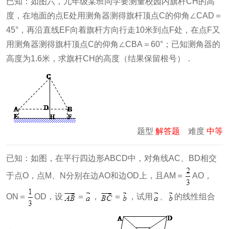
已知：如图六，九年级某班同学要测量校园内旗杆CH的高
度，在地面的点E处用测角器测得旗杆顶点C的仰角∠CAD＝
45°，再沿直线EF向着旗杆方向行走10米到点F处，在点F又
用测角器测得旗杆顶点C的仰角∠CBA＝60°；已知测角器的
高度为1.6米，求旗杆CH的高度（结果保留根号）．
题型
解答题
难度
中等
已知：如图，在平行四边形ABCD中，对角线AC、BD相交
于点O，点M、N分别在边AO和边OD上，且AM＝
AO，
ON＝
OD，设
＝
，
＝
，试用
、
的线性组合