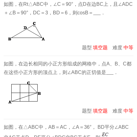
如图，在Rt△ABC中，∠C＝90°，点D在边BC上，且∠ADC
＋∠B＝90°，DC＝3，BD＝6，则cosB＝
．
题型
填空题
难度
中等
如图，在边长相同的小正方形组成的网格中，点A、B、C都
在这些小正方形的顶点上，则∠ABC的正切值是
．
题型
填空题
难度
中等
如图，在△ABC中，AB＝AC，∠A＝36°， BD平分∠ABC