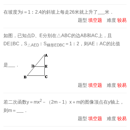
在坡度为i＝1︰2.4的斜坡上每走26米就上升了
米．
题型
填空题
难度
较易
如图，已知点D、E分别在△ABC的边AB和AC上，且
DE∥BC，S
︰S
＝1︰2，则AE︰AC的比值
△AED
梯形EDBC
是
．
题型
填空题
难度
较易
2
若二次函数y＝mx
－（2m－1）x＋m的图像顶点在y轴上，
则m＝
．
题型
填空题
难度
较易