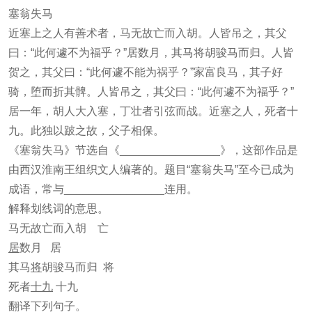
塞翁失马
近塞上之人有善术者，马无故亡而入胡。人皆吊之，其父
曰：“此何遽不为福乎？”居数月，其马将胡骏马而归。人皆
贺之，其父曰：“此何遽不能为祸乎？”家富良马，其子好
骑，堕而折其髀。人皆吊之，其父曰：“此何遽不为福乎？”
居一年，胡人大入塞，丁壮者引弦而战。近塞之人，死者十
九。此独以跛之故，父子相保。
《塞翁失马》节选自《________________》，这部作品是
由西汉淮南王组织文人编著的。题目“塞翁失马”至今已成为
成语，常与________________连用。
解释划线词的意思。
马无故亡而入胡 亡
居
数月 居
其马
将
胡骏马而归 将
死者
十九
十九
翻译下列句子。