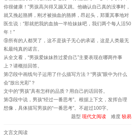
你很健康！”男孩高兴得又蹦又跳。他确认自己真的没事时，
就又挽起胳膊，刚才被抽血的胳膊，昂起头，郑重其事地对
医生说：“那就把我的血抽一半给妹妹吧，我们两个每人活50
年！”
⑨所有的人都哭了，这不是孩子无心的承诺，这是人类最无
私最纯真的诺言。
从全文看，“男孩爱妹妹胜过爱自己”主要表现在哪两件事
上？请概括回答。
第⑦段中画线句子运用了什么描写方法？“男孩”眼中为什么
会“放出光彩”？
文中的“男孩”具有怎样的品质？用自己的话回答。
第③段中说，男孩“经过一番思考”。根据上下文，发挥合理
想像，具体描写男孩的“一番思考”。不超过100字。
题型
现代文阅读
难度
较易
文言文阅读