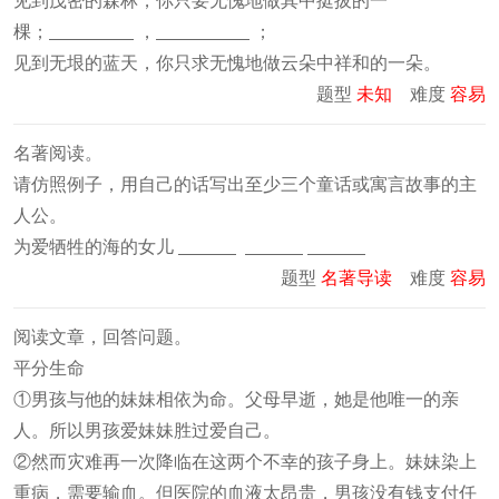
见到茂密的森林，你只要无愧地做其中挺拔的一
棵；
，
；
见到无垠的蓝天，你只求无愧地做云朵中祥和的一朵。
题型
未知
难度
容易
名著阅读。
请仿照例子，用自己的话写出至少三个童话或寓言故事的主
人公。
为爱牺牲的海的女儿
题型
名著导读
难度
容易
阅读文章，回答问题。
平分生命
①男孩与他的妹妹相依为命。父母早逝，她是他唯一的亲
人。所以男孩爱妹妹胜过爱自己。
②然而灾难再一次降临在这两个不幸的孩子身上。妹妹染上
重病，需要输血。但医院的血液太昂贵，男孩没有钱支付任