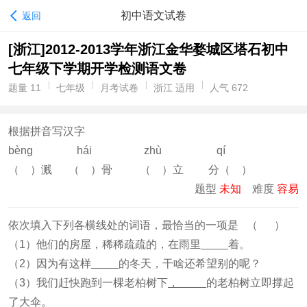
初中语文试卷
返回
[浙江]2012-2013学年浙江金华婺城区塔石初中
七年级下学期开学检测语文卷
题量 11
七年级
月考试卷
浙江 适用
人气 672
根据拼音写汉字
bèng hái zhù qí
（ ）溅 （ ）骨 （ ）立 分（ ）
题型
未知
难度
容易
依次填入下列各横线处的词语，最恰当的一项是 （ ）
（1）他们的房屋，稀稀疏疏的，在雨里
着。
（2）因为有这样
的冬天，干啥还希望别的呢？
（3）我们赶快跑到一棵老柏树下
，
的老柏树立即撑起
了大伞。