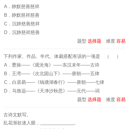
A．静默慈善慈祥
B．静默慈祥慈善
C．沉静慈善慈祥
D．沉静慈祥慈善
题型
选择题
难度
容易
下列作家、作品、年代、体裁搭配有误的一项是 （ ）
A．曹操——《观沧海》——东汉末年——古诗
B．王湾——《次北固山下》——唐朝——五律
C．白居易——《钱塘湖春行》——唐朝——七律
D．马致远——《天净沙秋思》——元代——词
题型
选择题
难度
容易
古诗文默写。
乱花渐欲迷人眼，
。