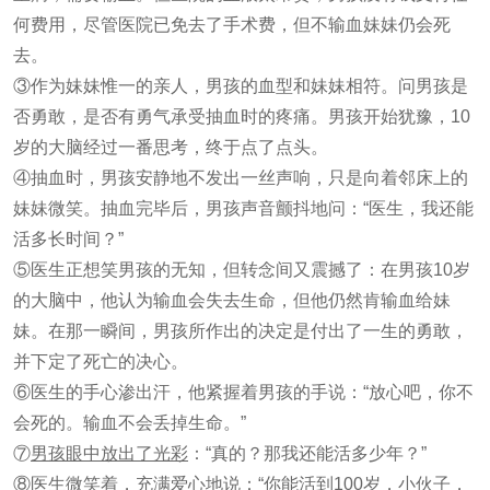
何费用，尽管医院已免去了手术费，但不输血妹妹仍会死
去。
③作为妹妹惟一的亲人，男孩的血型和妹妹相符。问男孩是
否勇敢，是否有勇气承受抽血时的疼痛。男孩开始犹豫，10
岁的大脑经过一番思考，终于点了点头。
④抽血时，男孩安静地不发出一丝声响，只是向着邻床上的
妹妹微笑。抽血完毕后，男孩声音颤抖地问：“医生，我还能
活多长时间？”
⑤医生正想笑男孩的无知，但转念间又震撼了：在男孩10岁
的大脑中，他认为输血会失去生命，但他仍然肯输血给妹
妹。在那一瞬间，男孩所作出的决定是付出了一生的勇敢，
并下定了死亡的决心。
⑥医生的手心渗出汗，他紧握着男孩的手说：“放心吧，你不
会死的。输血不会丢掉生命。”
⑦
男孩眼中放出了光彩
：“真的？那我还能活多少年？”
⑧医生微笑着，充满爱心地说：“你能活到100岁，小伙子，