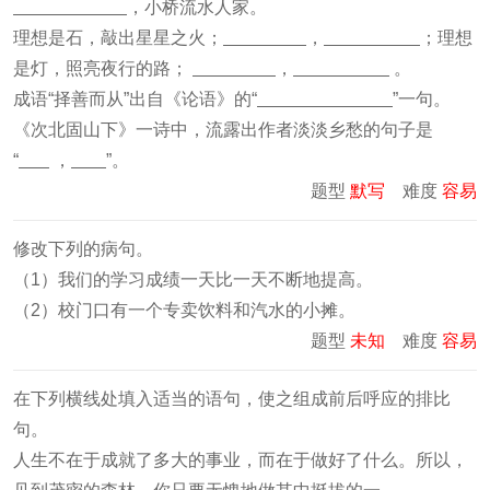
，小桥流水人家。
理想是石，敲出星星之火；
，
；理想
是灯，照亮夜行的路；
，
。
成语“择善而从”出自《论语》的“
”一句。
《次北固山下》一诗中，流露出作者淡淡乡愁的句子是
“
，
”。
题型
默写
难度
容易
修改下列的病句。
（1）我们的学习成绩一天比一天不断地提高。
（2）校门口有一个专卖饮料和汽水的小摊。
题型
未知
难度
容易
在下列横线处填入适当的语句，使之组成前后呼应的排比
句。
人生不在于成就了多大的事业，而在于做好了什么。所以，