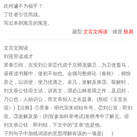
此何遽不为福乎？
丁壮者引弦而战。
写出本则寓言的寓意。
题型
文言文阅读
难度
较易
文言文阅读
刘宣苦读成才
景泰①间，吉安刘公宣②代戍于京师龙骧卫，为卫使畜马，
昼夜读书厩中，使初不知也。会偶与塾师论《春秋》，师惊
异之，以语使，使乃优遇之。未几，发解及第③。取解时，
刘文恭公铉④主试，讶其文，谓必山林老孺之作，及启封，
乃公也，人始识公，而文恭知人之名益著。(焦竤《玉堂丛
语》)【注释】①景泰：明代宗朱祁钰年号。②刘公宣：即刘
宣。③发解及第：(刘宣参加科举考试)发榜考中了解元。④
刘文恭公铉：即刘铉，下文中的“文恭”也是他。
下列句子中加线词语的意思理解有误的一项是( )