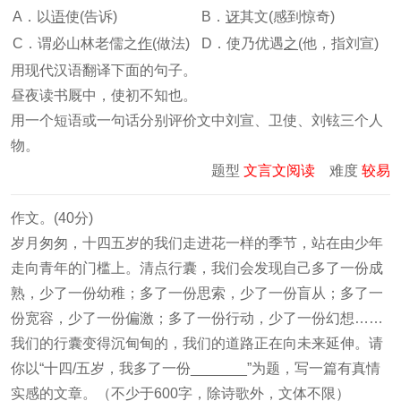
A．以
语
使(告诉)
B．
讶
其文(感到惊奇)
C．谓必山林老儒之
作
(做法)
D．使乃优遇
之
(他，指刘宣)
用现代汉语翻译下面的句子。
昼夜读书厩中，使初不知也。
用一个短语或一句话分别评价文中刘宣、卫使、刘铉三个人
物。
题型
文言文阅读
难度
较易
作文。(40分)
岁月匆匆，十四五岁的我们走进花一样的季节，站在由少年
走向青年的门槛上。清点行囊，我们会发现自己多了一份成
熟，少了一份幼稚；多了一份思索，少了一份盲从；多了一
份宽容，少了一份偏激；多了一份行动，少了一份幻想……
我们的行囊变得沉甸甸的，我们的道路正在向未来延伸。请
你以“十四/五岁，我多了一份_______”为题，写一篇有真情
实感的文章。（不少于600字，除诗歌外，文体不限）