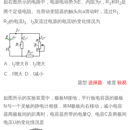
如右图所示的电路中，电源电动势为E、内阻为r，R
和R
是
1
2
两个定值电阻。当滑动变阻器的触头向a滑动时，流过R
、
1
R
的电流I
、I
及流过电源的电流I的变化情况为
2
1
2
A．I
增大
B．I
增大
1
2
C．I增大
D．I减小
题型
选择题
难度
较易
如图所示的实验装置中，极板M接地，平行板电容器的极板
N与一个灵敏的静电计相接．将M极板向右移动，减小电容
器两极板间的距离时，电容器所带的电量Q、电容C及两极间
电压U的变化情况是