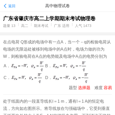
高中物理试卷
返回
广东省肇庆市高二上学期期末考试物理卷
题量 13
高二
期末考试
广东 适用
人气 1473
在点电荷 Q形成的电场中有一点A，当一个－q的检验电荷从
电场的无限远处被移到电场中的A点时，电场力做的功为
W，则检验电荷在A点的电势能及电场中A点的电势分别为
A．
B．
C．
D．
题型
选择题
难度
容易
处于纸面内的一段直导线长l＝1 m，通有I＝1 A的恒定电
流，方向如右图所示。将导线放在匀强磁场中，它受到垂直