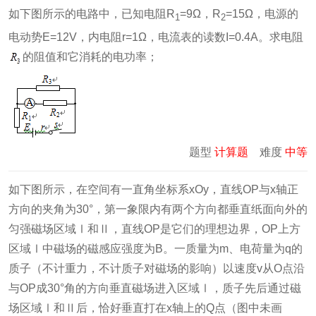
如下图所示的电路中，已知电阻R
=9Ω，R
=15Ω，电源的
1
2
电动势E=12V，内电阻r=1Ω，电流表的读数I=0.4A。求电阻
的阻值和它消耗的电功率；
题型
计算题
难度
中等
如下图所示，在空间有一直角坐标系xOy，直线OP与x轴正
方向的夹角为30°，第一象限内有两个方向都垂直纸面向外的
匀强磁场区域Ⅰ和Ⅱ，直线OP是它们的理想边界，OP上方
区域Ⅰ中磁场的磁感应强度为B。一质量为m、电荷量为q的
质子（不计重力，不计质子对磁场的影响）以速度v从O点沿
与OP成30°角的方向垂直磁场进入区域Ⅰ，质子先后通过磁
场区域Ⅰ和Ⅱ后，恰好垂直打在x轴上的Q点（图中未画