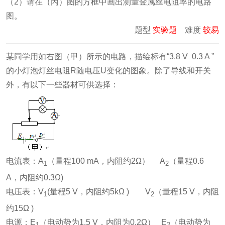
（2）请在（丙）图的方框中画出测量金属丝电阻率的电路
图。
题型
实验题
难度
较易
某同学用如右图（甲）所示的电路，描绘标有“3.8 V 0.3 A ”
的小灯泡灯丝电阻R随电压U变化的图象。除了导线和开关
外，有以下一些器材可供选择：
电流表：A
（量程100 mA，内阻约2Ω） A
（量程0.6
1
2
A，内阻约0.3Ω)
电压表：V
(量程5 V，内阻约5kΩ ) V
（量程15 V，内阻
1
2
约15Ω )
电源：E
（电动势为1.5 V，内阻为0.2Ω） E
（电动势为
1
2