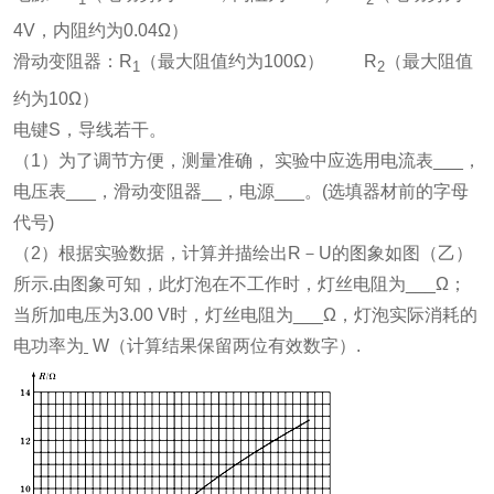
4V，内阻约为0.04Ω）
滑动变阻器：R
（最大阻值约为100Ω） R
（最大阻值
1
2
约为10Ω）
电键S，导线若干。
（1）为了调节方便，测量准确， 实验中应选用电流表___，
电压表___，滑动变阻器__，电源___。(选填器材前的字母
代号)
（2）根据实验数据，计算并描绘出R－U的图象如图（乙）
所示.由图象可知，此灯泡在不工作时，灯丝电阻为___Ω；
当所加电压为3.00 V时，灯丝电阻为___Ω，灯泡实际消耗的
电功率为
W（计算结果保留两位有效数字）.