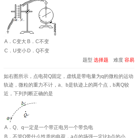
A．C变大
B．C不变
C．U变小
D．Q不变
题型
选择题
难度
容易
如右图所示，点电荷Q固定，虚线是带电量为q的微粒的运动
轨迹，微粒的重力不计，a、b是轨迹上的两个点，b离Q较
近，下列判断正确的是
A．Q、q一定是一个带正电另一个带负电
B．不管Q带什么性质的电荷，a点的场强一定比b点的小