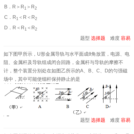
B．R＞R
＞R
1
2
C．R
＜R＜R
1
2
D．R＜R
＜R
1
2
题型
选择题
难度
容易
如下图甲所示，U形金属导轨与水平面成θ角放置，电源、电
阻、金属杆及导轨组成闭合回路，金属杆与导轨的摩擦不
计，整个装置分别处在如图乙所示的A、B、C、D的匀强磁
场中，其中可能使细杆保持静止的是
题型
选择题
难度
容易