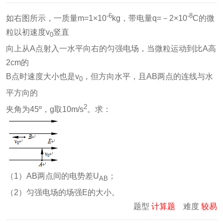
-6
-8
如右图所示，一质量m=1×10
kg，带电量q=－2×10
C的微
粒以初速度v
竖直
0
向上从A点射入一水平向右的匀强电场，当微粒运动到比A高
2cm的
B点时速度大小也是v
，但方向水平，且AB两点的连线与水
0
平方向的
2
夹角为45º，g取10m/s
。求：
（1）AB两点间的电势差U
；
AB
（2）匀强电场的场强E的大小。
题型
计算题
难度
较易