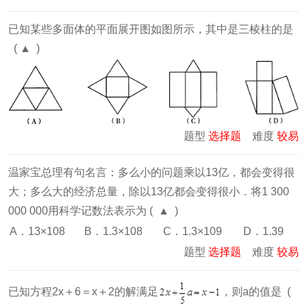
已知某些多面体的平面展开图如图所示，其中是三棱柱的是
( ▲ )
题型
选择题
难度
较易
温家宝总理有句名言：多么小的问题乘以13亿，都会变得很
大；多么大的经济总量，除以13亿都会变得很小．将1 300
000 000用科学记数法表示为 ( ▲ )
A．13×108
B．1.3×108
C．1.3×109
D．1.39
题型
选择题
难度
较易
已知方程2x＋6＝x＋2的解满足
，则a的值是 (