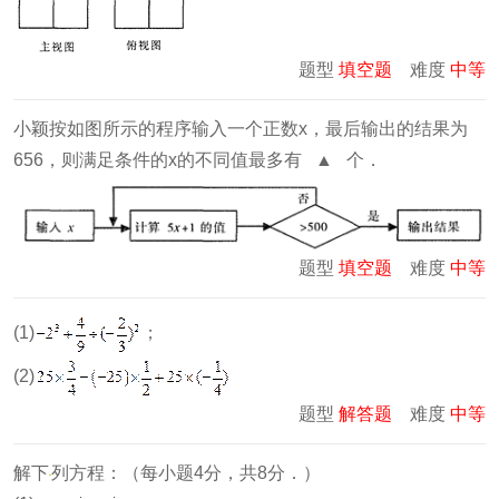
题型
填空题
难度
中等
小颖按如图所示的程序输入一个正数x，最后输出的结果为
656，则满足条件的x的不同值最多有 ▲ 个．
题型
填空题
难度
中等
(1)
；
(2)
题型
解答题
难度
中等
解下
列方程：（每小题4分，共8分．）