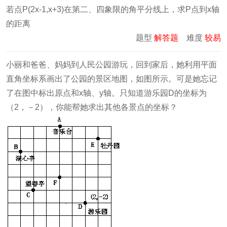
若点P(2x-1,x+3)在第二、四象限的角平分线上，求P点到x轴
的距离
题型
解答题
难度
较易
小丽和爸爸、妈妈到人民公园游玩，回到家后，她利用平面
直角坐标系画出了公园的景区地图，如图所示。可是她忘记
了在图中标出原点和x轴、y轴。只知道游乐园D的坐标为
（2，－2），你能帮她求出其他各景点的坐标？