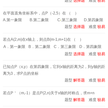
题型
选择题
难度
较易
在平面直角坐标系中，点P（-2,5）在 （ ）
A.第一象限 B.第二象限 C
.第三象限 D.第四象限
题型
选择题
难度
较易
若点A(2,m)在x轴上，则点B(m-1,m+1)在 （ ）
A．第一象限
B．第二象限
C．第三象限
D．第四象限
题型
选择题
难度
较易
已知点P（x,y）在第四象限，它到x轴的距离为2，到y轴的距
离为3，求P点的坐标
题型
解答题
难度
较易
若点P＇（m,-1）是点P(2,n)关于x轴的对称点，求m+n
题型
解答题
难度
较易