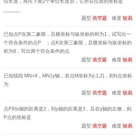
位长度，再向下爬2个单位长度后，它所在位置的坐标是
______
题型
填空题
难度
较易
已知点P在第二象限，且横坐标与纵坐标的和为1，试写出一
个符合条件的点P ；点K在第三象限，且横坐标与纵坐标的
积为8，写出两个符合条件的点
题型
填空题
难度
较易
已知线段 MN=4，MN∥y轴，若点M坐标为(-1,2)，则N点坐标
为
题型
填空题
难度
较易
点P到x轴的距离是2，到y轴的距离是3，且在y轴的左侧，则
P点的坐标是
题型
填空题
难度
较易