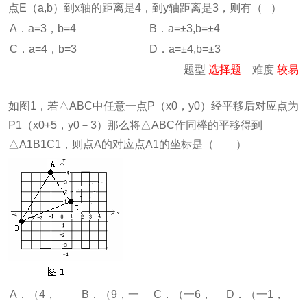
点E（a,b）到x轴的距离是4，到y轴距离是3，则有（ ）
A．a=3，b=4
B．a=±3,b=±4
C．a=4，b=3
D．a=±4,b=±3
题型
选择题
难度
较易
如图1，若△ABC中任意一点P（x0，y0）经平移后对应点为
P1（x0+5，y0－3）那么将△ABC作同榉的平移得到
△A1B1C1，则点A的对应点A1的坐标是（ ）
A．（4，
B．（9，一
C．（一6，
D．（一1，