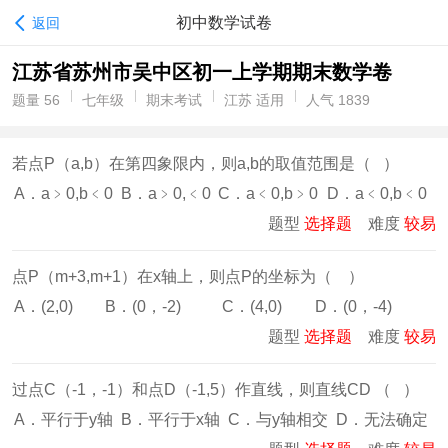
初中数学试卷
返回
江苏省苏州市吴中区初一上学期期末数学卷
题量 56
七年级
期末考试
江苏 适用
人气 1839
若点P（a,b）在第四象限内，则a,b的取值范围是（ ）
A．a﹥0,b﹤0
B．a﹥0,﹤0
C．a﹤0,b﹥0
D．a﹤0,b﹤0
题型
选择题
难度
较易
点P（m+3,m+1）在x轴上，则点P的坐标为（ ）
A．(2,0)
B．(0，-2)
C．(4,0)
D．(0，-4)
题型
选择题
难度
较易
过点C（-1，-1）和点D（-1,5）作直线，则直线CD （ ）
A．平行于y轴
B．平行于x轴
C．与y轴相交
D．无法确定