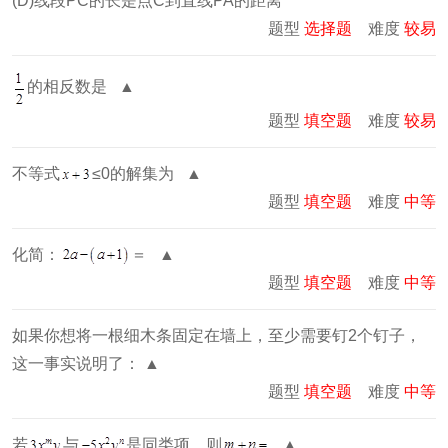
(D)线段PC的长是点C到直线PA的距离
题型
选择题
难度
较易
的相反数是 ▲
题型
填空题
难度
较易
不等式
≤0的解集为 ▲
题型
填空题
难度
中等
化简：
＝ ▲
题型
填空题
难度
中等
如果你想将一根细木条固定在墙上，至少需要钉2个钉子，
这一事实说明了： ▲
题型
填空题
难度
中等
若
与
是同类项，则
▲