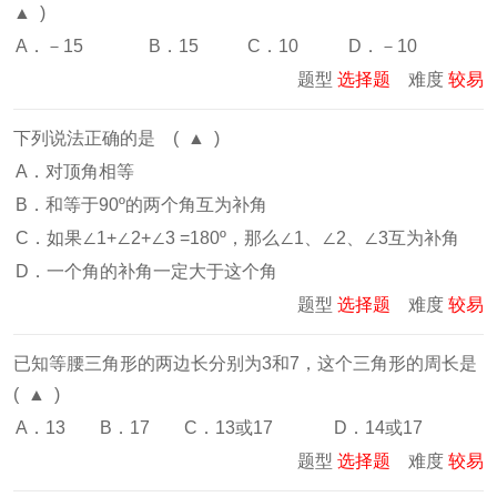
▲ )
A．－15
B．15
C．10
D．－10
题型
选择题
难度
较易
下列说法正确的是 ( ▲ )
A．对顶角相等
B．和等于90º的两个角互为补角
C．如果∠1+∠2+∠3 =180º，那么∠1、∠2、∠3互为补角
D．一个角的补角一定大于这个角
题型
选择题
难度
较易
已知等腰三角形的两边长分别为3和7，这个三角形的周长是
( ▲ )
A．13
B．17
C．13或17
D．14或17
题型
选择题
难度
较易