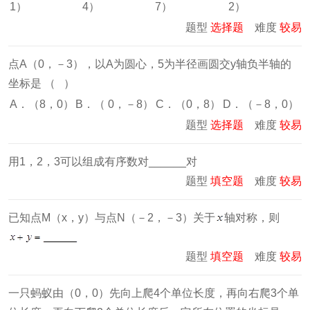
1）
4）
7）
2）
题型
选择题
难度
较易
点A（0，－3），以A为圆心，5为半径画圆交y轴负半轴的
坐标是 （ ）
A．（8，0）
B．（ 0，－8）
C．（0，8）
D．（－8，0）
题型
选择题
难度
较易
用1，2，3可以组成有序数对______对
题型
填空题
难度
较易
已知点M（x，y）与点N（－2，－3）关于
轴对称，则
题型
填空题
难度
较易
一只蚂蚁由（0，0）先向上爬4个单位长度，再向右爬3个单