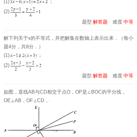
(1)
；
(2)
题型
解答题
难度
中等
解下列关于x的不等式，并把解集在数轴上表示出来．（每小
题4分，共8分．）
(1)
；
(2)
题型
解答题
难度
中等
如图，直线AB与CD相交于点O，OP是∠BOC的平分线，
OE⊥AB，OF⊥CD，