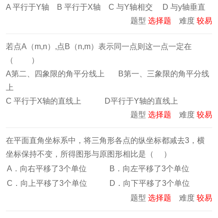
A 平行于Y轴 B 平行于X轴 C 与Y轴相交 D 与y轴垂直
题型
选择题
难度
较易
若点A（m,n）,点B（n,m）表示同一点则这一点一定在
（ ）
A第二、四象限的角平分线上 B第一、三象限的角平分线
上
C 平行于X轴的直线上 D平行于Y轴的直线上
题型
选择题
难度
较易
在平面直角坐标系中，将三角形各点的纵坐标都减去3，横
坐标保持不变，所得图形与原图形相比是（ ）
A．向右平移了3个单位
B．向左平移了3个单位
C．向上平移了3个单位
D．向下平移了3个单位
题型
选择题
难度
较易