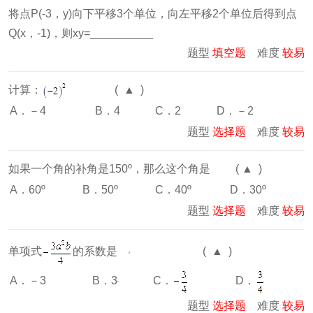
将点P(-3，y)向下平移3个单位，向左平移2个单位后得到点
Q(x，-1)，则xy=__________
题型
填空题
难度
较易
计算：
( ▲ )
A．－4
B．4
C．2
D．－2
题型
选择题
难度
较易
如果一个角的补角是150º，那么这个角是 ( ▲ )
A．60º
B．50º
C．40º
D．30º
题型
选择题
难度
较易
单项式
的系数是
( ▲ )
C．
D．
A．－3
B．3
题型
选择题
难度
较易