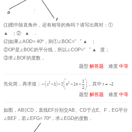
(1)图中除直角外，还有相等的角吗？请写出两对：①
▲ ；② ▲ ．
(2)如果∠AOD= 40º，则①∠BOC=" " ▲ ；
②OP是∠BOC的平分线，所以∠COP=" " ▲ 度；
③求∠BOF的度数．
题型
解答题
难度
中等
先化简，再求值：
，其中
题型
解答题
难度
中等
如图，AB∥CD，直线EF分别交AB、CD于点E、F，EG平分
∠BEF，若∠EFG= 70º，求∠EGD的度数．