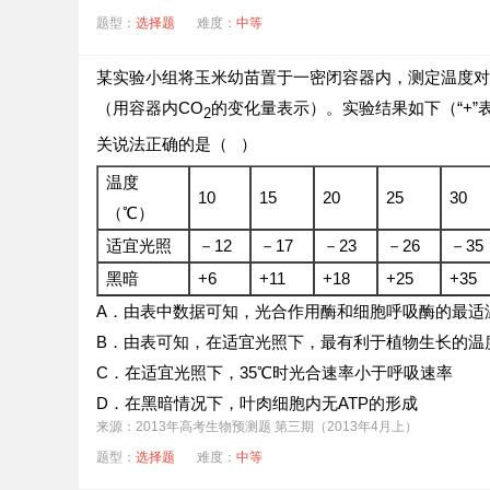
题型：
选择题
难度：
中等
某实验小组将玉米幼苗置于一密闭容器内，测定温度对
（用容器内CO
的变化量表示）。实验结果如下（“+”
2
关说法正确的是（ ）
温度
10
15
20
25
30
（℃）
适宜光照
－12
－17
－23
－26
－35
黑暗
+6
+11
+18
+25
+35
A．由表中数据可知，光合作用酶和细胞呼吸酶的最适
B．由表可知，在适宜光照下，最有利于植物生长的温度
C．在适宜光照下，35℃时光合速率小于呼吸速率
D．在黑暗情况下，叶肉细胞内无ATP的形成
来源：2013年高考生物预测题 第三期（2013年4月上）
题型：
选择题
难度：
中等