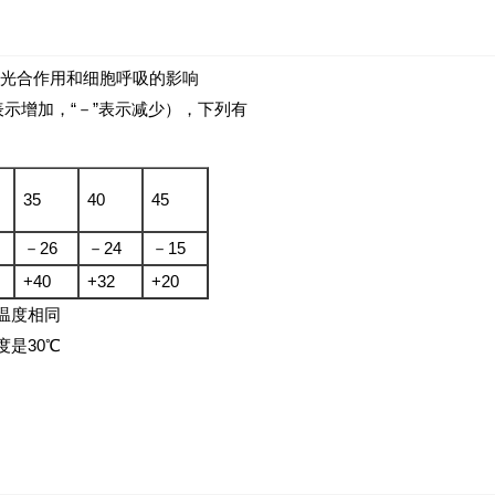
光合作用和细胞呼吸的影响
表示增加，“－”表示减少），下列有
35
40
45
－26
－24
－15
+40
+32
+20
温度相同
是30℃