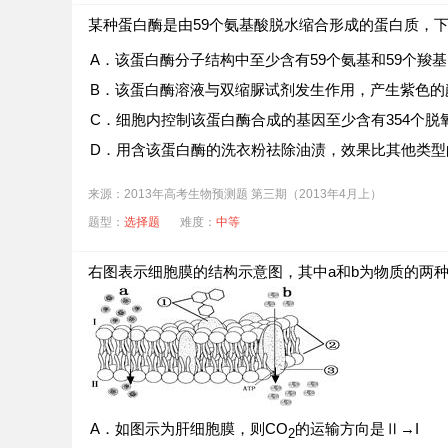
某种蛋白酶是由59个氨基酸脱水缩合形成的蛋白质，
A．该蛋白酶分子结构中至少含有59个氨基和59个羧基
B．该蛋白酶溶液与双缩脲试剂发生作用，产生紫色的
C．细胞内控制该蛋白酶合成的基因至少含有354个脱
D．用含该蛋白酶的洗衣粉祛除油渍，效果比其他类型
来源：2013年高考生物预测题 第三期（2013年4月上）
题型：
选择题
难度：
中等
右图表示细胞膜的结构示意图，其中a和b为物质的两
A．如图示为肝细胞膜，则CO
的运输方向是Ⅱ→I
2