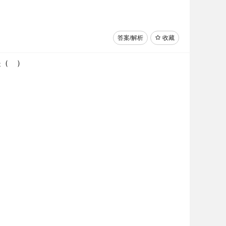
答案/解析
收藏
是（ ）