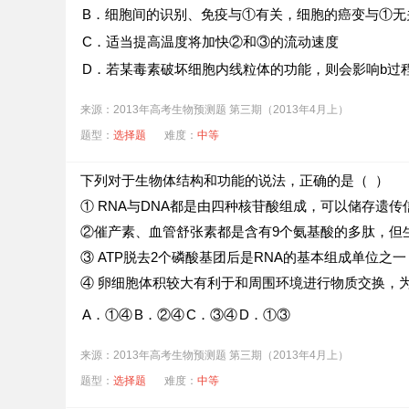
B．细胞间的识别、免疫与①有关，细胞的癌变与①无
C．适当提高温度将加快②和③的流动速度
D．若某毒素破坏细胞内线粒体的功能，则会影响b过
来源：2013年高考生物预测题 第三期（2013年4月上）
题型：
选择题
难度：
中等
下列对于生物体结构和功能的说法，正确的是（ ）
① RNA与DNA都是由四种核苷酸组成，可以储存遗传
②催产素、血管舒张素都是含有9个氨基酸的多肽，但
③ ATP脱去2个磷酸基团后是RNA的基本组成单位之一
④ 卵细胞体积较大有利于和周围环境进行物质交换，
A．①④
B．②④
C．③④
D．①③
来源：2013年高考生物预测题 第三期（2013年4月上）
题型：
选择题
难度：
中等