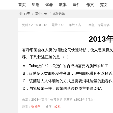
首页
组卷
试卷
教案
课件
作文
范文
首页
/
高中生物
/
试卷选题
更新：2020-03-18
题量：43
年级：高三
类型：专题竞赛
201
有种细菌会在人类的细胞之间快速转移，使人患脑膜炎。
移。下列叙述正确的是 （ ）
A．Tuba蛋白和InIC蛋白的合成均需要内质网的加工
B．该菌使人类细胞发生变形，说明细胞膜具有选择透
C．该菌进入人体细胞的方式是需要消耗能量的胞吞作
D．与乳酸菌一样，该菌的遗传物质主要是DNA
来源：2013年高考生物预测题 第三期（2013年4月上）
题型：
选择题
难度：
较易