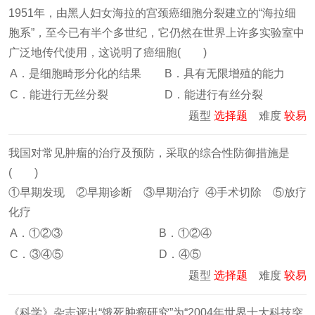
1951年，由黑人妇女海拉的宫颈癌细胞分裂建立的“海拉细
胞系”，至今已有半个多世纪，它仍然在世界上许多实验室中
广泛地传代使用，这说明了癌细胞( )
A．是细胞畸形分化的结果
B．具有无限增殖的能力
C．能进行无丝分裂
D．能进行有丝分裂
题型
选择题
难度
较易
我国对常见肿瘤的治疗及预防，采取的综合性防御措施是
( )
①早期发现 ②早期诊断 ③早期治疗 ④手术切除 ⑤放疗
化疗
A．①②③
B．①②④
C．③④⑤
D．④⑤
题型
选择题
难度
较易
《科学》杂志评出“饿死肿瘤研究”为“2004年世界十大科技突