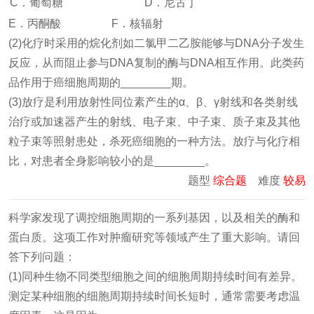
C．葡萄糖
D．尼古丁
E．丙酮酸 F．核辐射
(2)化疗时采用的烷化剂如二氯甲二乙胺能够与DNA分子发生
反应，从而阻止参与DNA复制的酶与DNA相互作用。此类药
品作用于癌细胞周期的________期。
(3)放疗是利用放射性同位素产生的α、β、γ射线和各类射线
治疗或加速器产生的射线、电子束、中子束、质子束及其他
粒子束等照射患处，杀死癌细胞的一种方法。放疗与化疗相
比，对患者全身影响较小的是________。
题型
综合题
难度
较易
科学家发现了调控细胞周期的一系列基因，以及相关的酶和
蛋白质。这项工作对肿瘤研究等领域产生了重大影响。请回
答下列问题：
(1)同种生物不同类型细胞之间的细胞周期持续时间有差异。
测定某种细胞的细胞周期持续时间长短时，通常需要考虑温