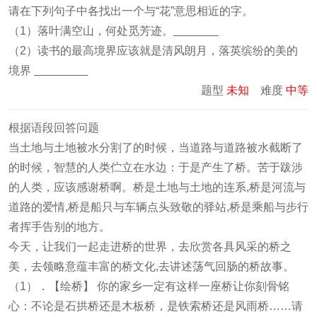
请在下列句子中各找出一个与“花”意思相近的字。
（1）落叶满空山，何处觅芳迹。
（2）读书的最高境界应该就是清风朗月，落英缤纷的美的
境界
题型
未知
难度
中等
根据语段回答问题
当土地与土地被水分割了的时候，当道路与道路被水截断了
的时候，智慧的人类伫立在水边：于是产生了桥。苦于跋涉
的人类，应该感谢桥啊。桥是土地与土地的连系,桥是河流与
道路的爱情,桥是船只与车辆点头致敬的驿站,桥是乘船与步行
者挥手告别的地方。
今天，让我们一起走进桥的世界，去欣赏各具风采的桥之
美，去领略意蕴丰富的桥文化,去讲述荡气回肠的桥故事。
（1）．【绘桥】 你的家乡一定有这样一座桥让你刻骨铭
心：不论是石拱桥还是木板桥，是铁索桥还是风雨桥……请