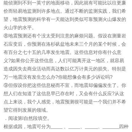
能侦测到不到一英寸的地面移动，因此就有可能比以往更廉
价而轻易地监测到许多地点。通过不断的监测实践，我们希
望，地震预测的科学有一天能达到类似可靠预测火山爆发的
火山学的水平。
⑧地震预测还有个没太受到注意的麻烦问题。假设在测量岩
石应变后，你预测在洛杉矾盆地未来三个月的某个时候，会
有百分之七十五的几率发生地震。这些信息对你有什么意
义?如果你公开这些信息，人们可能离开这一地区，就容易
造成因失去商业活动而高达数以亿万计美元的损失。特别是
万一地震没有发生怎么办?你能想像会有多少诉讼吗?
⑨但假设你把这些信息秘而不宣，而地震却偏偏发生了。你
想人们在知道了这信息早已存在时，又会有什么反应?从这
点上来说，我个人感觉，地震预测很可能是一个我们并不希
望它得到发展的领域。
．阅读第l自然段填空。
根据成因，地震可分为
、
、
、
四种