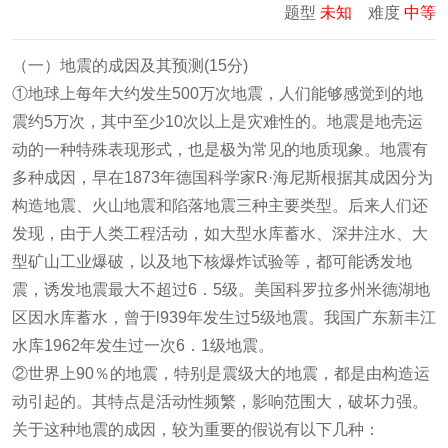
题型
未知
难度
中等
（一）地震的成因及其预测(15分)
①地球上每年大约发生500万次地震，人们能够感觉到的地
震约5万次，其中至少10次以上是灾难性的。地震是地壳运
动的一种特殊表现形式，也是极为常见的地质现象。地震有
多种成因，早在1873年德国科学家R·海尼斯根据其成因分为
构造地震、火山地震和陷落地震三种主要类型。后来人们还
发现，由于人类工程活动，如大型水库蓄水、深井注水、大
型矿山工业爆破，以及地下核爆炸试验等，都可能诱发地
震，诱发地震最大不超过6．5级。美国科罗拉多州米德湖地
区因水库蓄水，曾于l939年发生过5级地震。我国广东新丰江
水库1962年发生过一次6．1级地震。
②世界上90％的地震，特别是震级大的地震，都是由构造运
动引起的。其特点是活动性频繁，影响范围大，破坏力强。
关于这种地震的成因，较为重要的假说有以下几种：