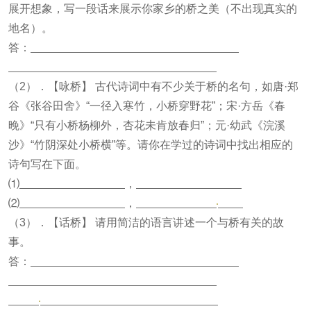
展开想象，写一段话来展示你家乡的桥之美（不出现真实的
地名）。
答：
（2）．【咏桥】 古代诗词中有不少关于桥的名句，如唐·郑
谷《张谷田舍》“一径入寒竹，小桥穿野花”；宋·方岳《春
晚》“只有小桥杨柳外，杏花未肯放春归”；元·幼武《浣溪
沙》“竹阴深处小桥横”等。请你在学过的诗词中找出相应的
诗句写在下面。
⑴
，
⑵
，
（3）．【话桥】 请用简洁的语言讲述一个与桥有关的故
事。
答：