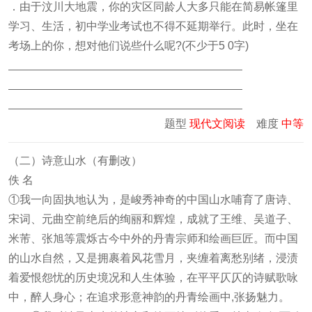
．由于汶川大地震，你的灾区同龄人大多只能在简易帐篷里
学习、生活，初中学业考试也不得不延期举行。此时，坐在
考场上的你，想对他们说些什么呢?(不少于5 0字)
题型
现代文阅读
难度
中等
（二）诗意山水（有删改）
佚 名
①我一向固执地认为，是峻秀神奇的中国山水哺育了唐诗、
宋词、元曲空前绝后的绚丽和辉煌，成就了王维、吴道子、
米芾、张旭等震烁古今中外的丹青宗师和绘画巨匠。而中国
的山水自然，又是拥裹着风花雪月，夹缠着离愁别绪，浸渍
着爱恨怨忧的历史境况和人生体验，在平平仄仄的诗赋歌咏
中，醉人身心；在追求形意神韵的丹青绘画中,张扬魅力。