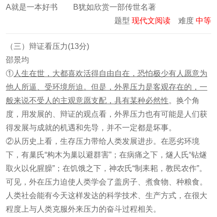
A就是一本好书 B犹如欣赏一部传世名著
题型
现代文阅读
难度
中等
（三）辩证看压力(13分)
邵景均
①
人生在世，大都喜欢活得自由自在，恐怕极少有人愿意为
他人所逼、受环境所迫。但是，外界压力是客观存在的，一
般来说不受人的主观意愿支配，具有某种必然性
。换个角
度，用发展的、辩证的观点看，外界压力也有可能是人们获
得发展与成就的机遇和先导，并不一定都是坏事。
②从历史上看，生存压力带给人类发展进步。在恶劣环境
下，有巢氏“构木为巢以避群害”；在病痛之下，燧人氏“钻燧
取火以化腥臊”；在饥饿之下，神农氏“制耒耜，教民农作”。
可见，外在压力迫使人类学会了盖房子、煮食物、种粮食。
人类社会能有今天这样发达的科学技术、生产方式，在很大
程度上与人类克服外来压力的奋斗过程相关。