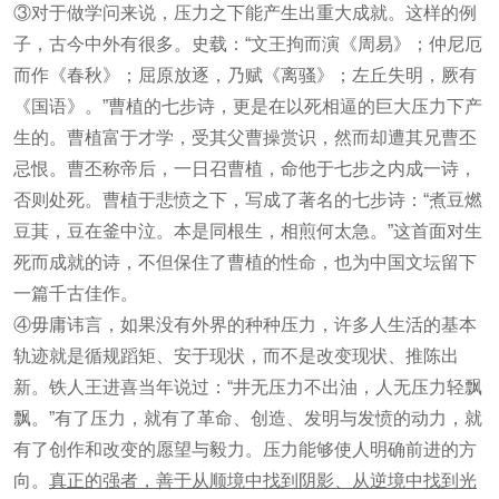
③对于做学问来说，压力之下能产生出重大成就。这样的例
子，古今中外有很多。史载：“文王拘而演《周易》；仲尼厄
而作《春秋》；屈原放逐，乃赋《离骚》；左丘失明，厥有
《国语》。”曹植的七步诗，更是在以死相逼的巨大压力下产
生的。曹植富于才学，受其父曹操赏识，然而却遭其兄曹丕
忌恨。曹丕称帝后，一日召曹植，命他于七步之内成一诗，
否则处死。曹植于悲愤之下，写成了著名的七步诗：“煮豆燃
豆萁，豆在釜中泣。本是同根生，相煎何太急。”这首面对生
死而成就的诗，不但保住了曹植的性命，也为中国文坛留下
一篇千古佳作。
④毋庸讳言，如果没有外界的种种压力，许多人生活的基本
轨迹就是循规蹈矩、安于现状，而不是改变现状、推陈出
新。铁人王进喜当年说过：“井无压力不出油，人无压力轻飘
飘。”有了压力，就有了革命、创造、发明与发愤的动力，就
有了创作和改变的愿望与毅力。压力能够使人明确前进的方
向。
真正的强者，善于从顺境中找到阴影、从逆境中找到光