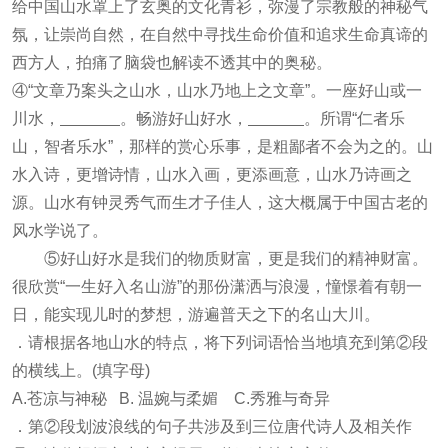
给中国山水罩上了玄奥的文化青衫，弥漫了宗教般的神秘气
氛，让崇尚自然，在自然中寻找生命价值和追求生命真谛的
西方人，拍痛了脑袋也解读不透其中的奥秘。
④“文章乃案头之山水，山水乃地上之文章”。一座好山或一
川水，
。畅游好山好水，
。所谓“仁者乐
山，智者乐水”，那样的赏心乐事，是粗鄙者不会为之的。山
水入诗，更增诗情，山水入画，更添画意，山水乃诗画之
源。山水有钟灵秀气而生才子佳人，这大概属于中国古老的
风水学说了。
⑤好山好水是我们的物质财富，更是我们的精神财富。
很欣赏“一生好入名山游”的那份潇洒与浪漫，憧憬着有朝一
日，能实现儿时的梦想，游遍普天之下的名山大川。
．请根据各地山水的特点，将下列词语恰当地填充到第②段
的横线上。(填字母)
A.苍凉与神秘 B. 温婉与柔媚 C.秀雅与奇异
．第②段划波浪线的句子共涉及到三位唐代诗人及相关作