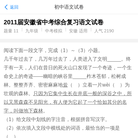
初中语文试卷
返回
2011届安徽省中考综合复习语文试卷
题量 11
九年级
中考模拟
安徽 适用
人气 2190
阅读下面一段文字，完成（1）～（3）小题。
几千年过去了，几万年过去了，人类进入了文明_____。终
于有一天，人们在昔日的死火山口发现了一个奇迹，一个生
命史上的奇迹——幽暗的峡谷里_____柞木苍郁，松树成
林。整整齐齐、密密麻麻地
耸
（ ）立着一片wèi（ ）为
壮观的森林。
只因为它集中生长在井底一般的深谷之中，所
以又黑森森不见阳光，有人便为它起了一个恰如其分的名
字，叫做地下森林
。
（1）给文段中划线的字注音，根据拼音写汉字。
（2）依次填入文段中横线处的词语，最恰当的一项是
（ ）