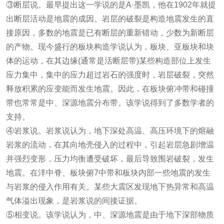
③断层说。最早提出这一学说的是A·墨凯，他在1902年就提
出断层活动是地震的成因。岩层的破裂是构造地震发生的直
接原因，多数的地震是已有断层的重新错动，少数为新断层
的产物。现今盛行的板块构造学说认为，板块、亚板块和块
体的运动，在其边缘(通常是活断层带)某些构造部位上发生
应力集中，集中的应力超过岩石的强度时，岩层破裂，突然
释放积累的应变能而发生地震。因此，在板块俯冲带和碰撞
带也常常是中、深源地震分布带。该学说得到了多数学者的
支持。
④岩浆说。岩浆说认为，地下深处高温、高压环境下的熔融
岩浆的流动，在其向地壳侵入的过程中，引起岩层急剧增温
并强烈变形，压力均衡遭受破坏，最后导致围岩破裂，发生
地震。在洋中脊、板块俯7中带和板块内部一些地震的发生
与岩浆的侵入作用有关。某些大震区发现地下热异常和高温
气体溢出现象，是岩浆说的间接证据。
⑤相变说。该学说认为，中、深源地震是由于地下深部物质