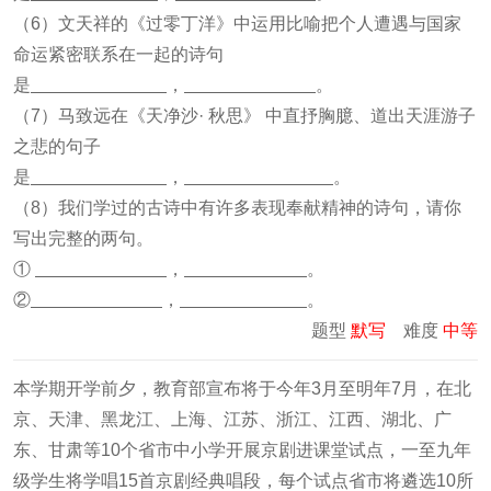
（6）文天祥的《过零丁洋》中运用比喻把个人遭遇与国家
命运紧密联系在一起的诗句
是
，
。
（7）马致远在《天净沙· 秋思》 中直抒胸臆、道出天涯游子
之悲的句子
是
，
。
（8）我们学过的古诗中有许多表现奉献精神的诗句，请你
写出完整的两句。
①
，
。
②
，
。
题型
默写
难度
中等
本学期开学前夕，教育部宣布将于今年3月至明年7月，在北
京、天津、黑龙江、上海、江苏、浙江、江西、湖北、广
东、甘肃等10个省市中小学开展京剧进课堂试点，一至九年
级学生将学唱15首京剧经典唱段，每个试点省市将遴选10所