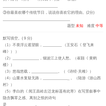
③你最喜欢哪个传统节日，说说你喜欢它的理由。(2分)
题型
未知
难度
中等
默写填空。( 9 分)
（1）不畏浮云遮望眼，
（王安石《 登飞来
峰》） ）
（2）
，烟波江上使人愁。（崔颢《 黄鹤
楼》）
（3）悠哉悠载，
。（《诗经·关雎》）
（4）山重水复疑无路，
_ 。（陆游《游山西
村》）
（5）李白的《 闻王昌岭左迁龙标遥有此寄》在写景叙事中
隐含飘零之感、离别之恨的诗句
是
，
。