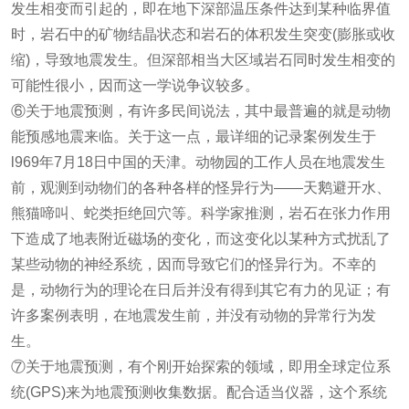
发生相变而引起的，即在地下深部温压条件达到某种临界值
时，岩石中的矿物结晶状态和岩石的体积发生突变(膨胀或收
缩)，导致地震发生。但深部相当大区域岩石同时发生相变的
可能性很小，因而这一学说争议较多。
⑥关于地震预测，有许多民间说法，其中最普遍的就是动物
能预感地震来临。关于这一点，最详细的记录案例发生于
l969年7月18日中国的天津。动物园的工作人员在地震发生
前，观测到动物们的各种各样的怪异行为——天鹅避开水、
熊猫啼叫、蛇类拒绝回穴等。科学家推测，岩石在张力作用
下造成了地表附近磁场的变化，而这变化以某种方式扰乱了
某些动物的神经系统，因而导致它们的怪异行为。不幸的
是，动物行为的理论在日后并没有得到其它有力的见证；有
许多案例表明，在地震发生前，并没有动物的异常行为发
生。
⑦关于地震预测，有个刚开始探索的领域，即用全球定位系
统(GPS)来为地震预测收集数据。配合适当仪器，这个系统