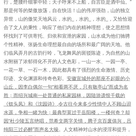
行，楚腰纤细掌中轻；天子呼来不上船，自言臣是酒中仙。”
那是何等的桀傲放荡，自在快活！山的伟岸强劲，山的独立
异世，山的傲笑天地风云，水的
，水的
，水的
，又恰恰迎
合了文人的秉性，响应了他们内在的精神理想，使之思想情
怀找到了可供寄托、归依和宣泄的家园，山水成为他们驰骋
个性精神、张扬生命理想最自由的场所和最广阔的天地。他
们临风弄月的古韵行呤，飞龙舞凤的斑驳陈迹，为自然的山
水附丽了浓郁得化不开的人文色彩，一山一水、一园一亭、
一花一草、一石一木，因此都具有了强烈的生命激情、历史
印迹、文化渊源和传奇色彩。
安徽宣城外的那座不起眼的小
山丘，因李白偶尔一句“相看两不厌，只有敬亭山”而成为名
胜；而绍兴城南一处普通的私家园林，因陆游遗恨千载的
《钗头凤》和《沈园诗》,令古往今来多少性情中人不顾山迢
水遥，争相一睹为快；最典型莫过于岳阳楼，一楼何奇？却
因“杜少陵五言绝唱，范希文两字关情，腾子京百废俱兴，吕
纯阳三过必醉”而声名大噪
。人文精神对山水的浸淫和提升，