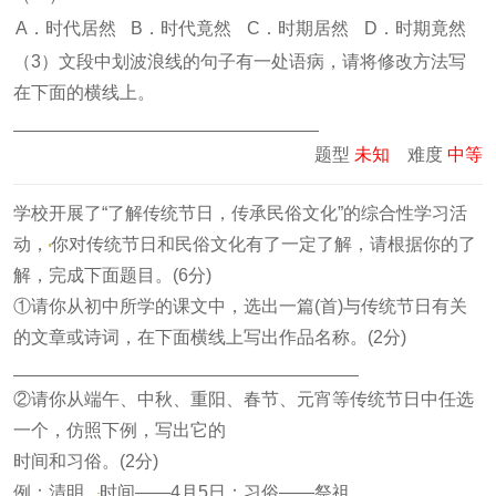
A．时代居然
B．时代竟然
C．时期居然
D．时期竟然
（3）文段中划波浪线的句子有一处语病，请将修改方法写
在下面的横线上。
题型
未知
难度
中等
学校开展了“了解传统节日，传承民俗文化”的综合性学习活
动，
你对传统节日和民俗文化有了一定了解，请根据你的了
解，完成下面题目。(6分)
①请你从初中所学的课文中，选出一篇(首)与传统节日有关
的文章或诗词，在下面横线上写出作品名称。(2分)
②请你从端午、中秋、重阳、春节、元宵等传统节日中任选
一个，仿照下例，写出它的
时间和习俗。(2分)
例：清明
时间——4月5日；习俗——祭祖。