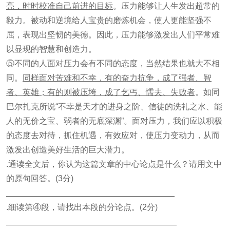
亮，时时校准自己前进的目标
。压力能够让人生发出超常的
毅力。被动和逆境给人宝贵的磨炼机会，使人更能坚强不
屈，表现出坚韧的美德。因此，压力能够激发出人们平常难
以显现的智慧和创造力。
⑤不同的人面对压力会有不同的态度，当然结果也就大不相
同。
同样面对苦难和不幸，有的奋力抗争，成了强者、智
者、英雄；有的则被压垮，成了乞丐、懦夫、失败者
。如同
巴尔扎克所说“不幸是天才的进身之阶、信徒的洗礼之水、能
人的无价之宝、弱者的无底深渊”。面对压力，我们应以积极
的态度去对待，抓住机遇，有效应对，使压力变动力，从而
激发出创造美好生活的巨大潜力。
.通读全文后，你认为这篇文章的中心论点是什么？请用文中
的原句回答。(3分)
.细读第④段，请找出本段的分论点。(2分)