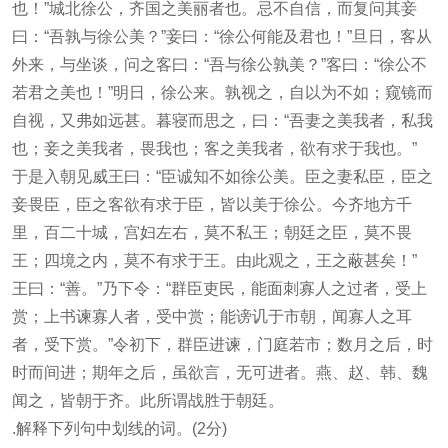
也！”城北徐公，齐国之美丽者也。忌不自信，而复问其妾
曰：“吾孰与徐公美？”妾曰：“徐公何能及君也！”旦日，客从
外来，与坐谈，问之客曰：“吾与徐公孰美？”客曰：“徐公不
若君之美也！”明日，徐公来。孰视之，自以为不如；窥镜而
自视，又弗如远甚。暮寝而思之，曰：“吾妻之美我者，私我
也；妾之美我者，畏我也；客之美我者，欲有求于我也。”
于是入朝见威王曰：“臣诚知不如徐公美。臣之妻私臣，臣之
妾畏臣，臣之客欲有求于臣，皆以美于徐公。今齐地方千
里，百二十城，宫妇左右，莫不私王；朝廷之臣，莫不畏
王；四境之内，莫不有求于王。由此观之，王之蔽甚矣！”
王曰：“善。”乃下令：“群臣吏民，能面刺寡人之过者，受上
赏；上书谏寡人者，受中赏；能谤讥于市朝，闻寡人之耳
者，受下赏。”令初下，群臣进谏，门庭若市；数月之后，时
时而间进；期年之后，虽欲言，无可进者。燕、赵、韩、魏
闻之，皆朝于齐。此所谓战胜于朝廷。
.解释下列句中划线的词。(2分)