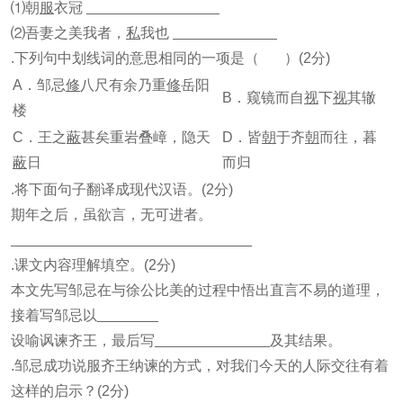
⑴朝
服
衣冠
⑵吾妻之美我者，
私
我也
.下列句中划线词的意思相同的一项是（ ）(2分)
A．邹忌
修
八尺有余乃重
修
岳阳
B．窥镜而自
视
下
视
其辙
楼
C．王之
蔽
甚矣重岩叠嶂，隐天
D．皆
朝
于齐
朝
而往，暮
蔽
日
而归
.将下面句子翻译成现代汉语。(2分)
期年之后，虽欲言，无可进者。
.课文内容理解填空。(2分)
本文先写邹忌在与徐公比美的过程中悟出直言不易的道理，
接着写邹忌以
设喻讽谏齐王，最后写
及其结果。
.邹忌成功说服齐王纳谏的方式，对我们今天的人际交往有着
这样的启示？(2分)