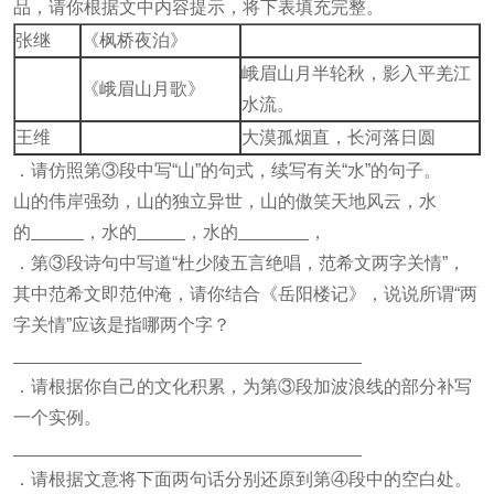
品，请你根据文中内容提示，将下表填充完整。
张继
《枫桥夜泊》
峨眉山月半轮秋，影入平羌江
《峨眉山月歌》
水流。
王维
大漠孤烟直，长河落日圆
．请仿照第③段中写“山”的句式，续写有关“水”的句子。
山的伟岸强劲，山的独立异世，山的傲笑天地风云，水
的
，水的
，水的
，
．第③段诗句中写道“杜少陵五言绝唱，范希文两字关情”，
其中范希文即范仲淹，请你结合《岳阳楼记》，说说所谓“两
字关情”应该是指哪两个字？
．请根据你自己的文化积累，为第③段加波浪线的部分补写
一个实例。
．请根据文意将下面两句话分别还原到第④段中的空白处。