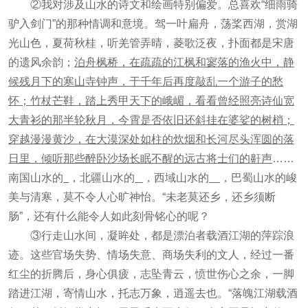
②我对涉及山水的诗文和绘画特别偏爱。总喜欢“细雨骑
驴入剑门”的那种情调和意境。驾一叶扁舟，荡桨西湖，赏湖
光山色，夏荷秋桂，听羌管弄晴，菱歌泛夜，扑面都是宋唐
的遗风余韵；
泊舟枫桥，在疏疏的江枫和寥落的渔火中，静
候残月下的寒山寺钟声，于千年后再度敲乱一个游子的愁
怀；竹杖芒鞋，踏上秀甲天下的峨嵋，看看曾经照亮诗仙宽
大青衫的那半轮秋月，今霄是否依旧还斜挂在婆娑的树梢；
穿越漫漫黄沙，在大漠深处如柱的炊烟和长河尽头浑圆的落
日里，倾听那些醉卧沙场长眠不醒的远古将士们的鼾声
……
南国山水的
，北疆山水的
，西域山水的
，巴蜀山水的峻
美与清寒，莫不令人心旷神怡。“未老莫还乡，还乡须断
肠”，还有什么能令人如此刻骨铭心的呢？
③行走山水间，凝眸处，都是漂泊者载酒江湖的萍踪浪
迹。这些官场失势、情场失意、商场失利的文人，经过一番
红尘的折腾后，身心俱疲，志坠青云，愤世伤心之余，一脚
踏进江湖，寄情山水，托志万象，逍遥去也。“落魄江湖载酒