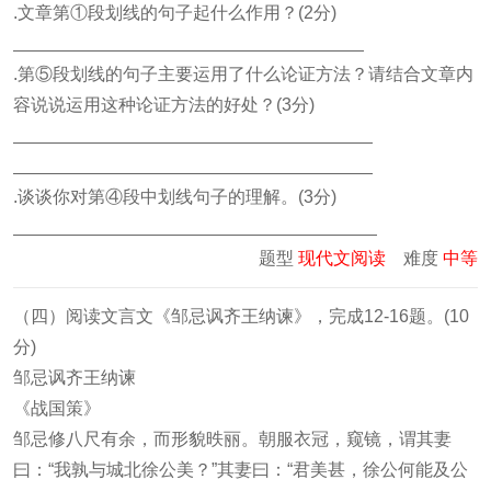
.文章第①段划线的句子起什么作用？(2分)
.第⑤段划线的句子主要运用了什么论证方法？请结合文章内
容说说运用这种论证方法的好处？(3分)
.谈谈你对第④段中划线句子的理解。(3分)
题型
现代文阅读
难度
中等
（四）阅读文言文《邹忌讽齐王纳谏》，完成12-16题。(10
分)
邹忌讽齐王纳谏
《战国策》
邹忌修八尺有余，而形貌昳丽。朝服衣冠，窥镜，谓其妻
曰：“我孰与城北徐公美？”其妻曰：“君美甚，徐公何能及公