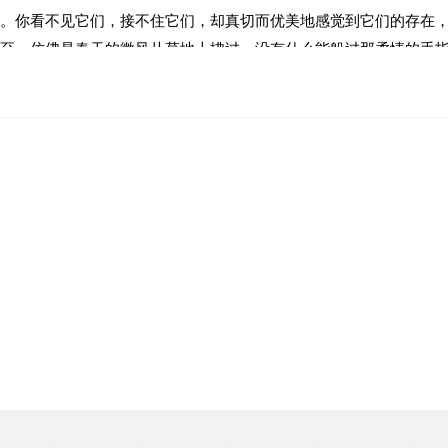
。你看不见它们，接不住它们，却真切而优美地感觉到它们的存在
至，仿佛是春天的微风从草地上拂过，没有什么能躲过那柔情的手
它们的彩色翅膀，从这片草叶上，飞到那片草叶上，终于在一朵金
什么。儿子说：“我看见一个金头发的孩子在弹琴。他坐在花园里，
是五彩的石头。”儿子笑着总结：
音。”
里没有其他声音，然而世界上一切美丽的音响都在我们小小的家中
有，他甚至没有为自己留下买一口棺材的钱。在风雪中，他被不认
。
一部交响乐《第四十一交响曲》。
的融和，是超越时空的预言，是不死的灵魂在呼吸。天地间回响着
人的心里！”
我和妻子相视一笑。