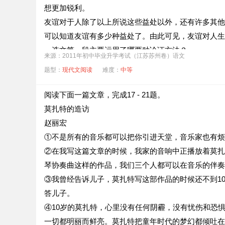
想更加锐利。
友谊对于人除了以上所说这些益处以外，还有许多其他
可以知道友谊有多少种益处了。由此可见，友谊对人生
．选文第一段主要运用了哪两种论证方法？
来源：2011年初中毕业升学考试（江苏苏州卷）语文
．这几段文字的中心论点是什么？主要分论点又有哪些
题型：
现代文阅读
难度：
中等
．请说说"没有友情的社会则只是一片繁华的沙漠”一句中
阅读下面一篇文章，完成17 - 21题。
莫扎特的造访
赵丽宏
①不是所有的音乐都可以把你引进天堂，音乐家也有烦
②在我写这篇文章的时候，我家的音响中正播放着莫扎
琴协奏曲这样的作品，我们三个人都可以在音乐的伴奏
③我曾经告诉儿子，莫扎特写这部作品的时候还不到10
答儿子。
④10岁的莫扎特，心里没有任何阴霾，没有忧伤和恐
一切都明丽而鲜亮。莫扎特把童年时代的梦幻都倾吐在