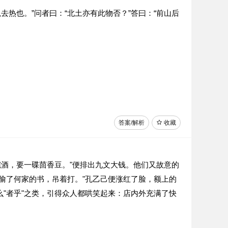
去热也。”问者曰：“北土亦有此物否？”答曰：“前山后
答案/解析
收藏
碗酒，要一碟茴香豆。"便排出九文大钱。他们又故意的
你偷了何家的书，吊着打。"孔乙己便涨红了脸，额上的
么"者乎"之类，引得众人都哄笑起来：店内外充满了快