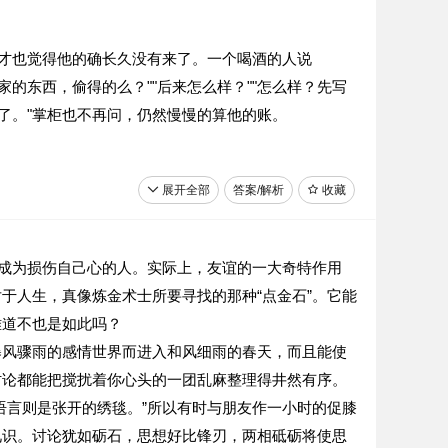
我才也觉得他的确长久没有来了。一个喝酒的人说
的东西，偷得的么？""后来怎么样？""怎么样？先写
死了。"掌柜也不再问，仍然慢慢的算他的账。
展开全部
答案/解析
收藏
系上下文，说说这"最妙的文字"妙在何处．
会成为损伤自己心的人。实际上，友谊的一大奇特作用
于人生，真像炼金术士所要寻找的那种“点金石”。它能
难道不也是如此吗？
暴风骤雨的感情世界而进入和风细雨的春天，而且能使
讨论都能把搅扰着你心头的一团乱麻整理得井然有序。
语言则是张开的绣毯。”所以有时与朋友作一小时的促膝
见识。讨论犹如砺石，思想好比锋刃，两相砥砺将使思