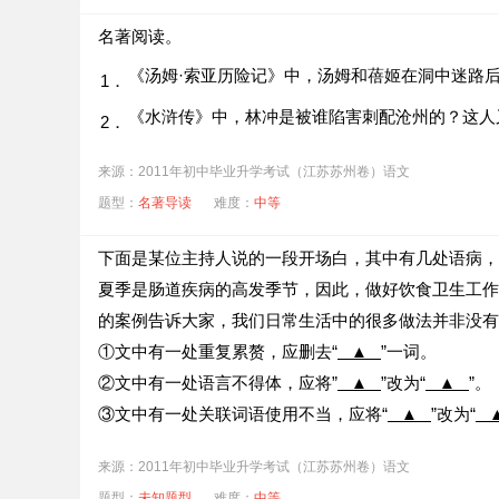
名著阅读。
《汤姆·索亚历险记》中，汤姆和蓓姬在洞中迷路
1．
《水浒传》中，林冲是被谁陷害刺配沧州的？这人
2．
来源：2011年初中毕业升学考试（江苏苏州卷）语文
题型：
名著导读
难度：
中等
下面是某位主持人说的一段开场白，其中有几处语病，请
夏季是肠道疾病的高发季节，因此，做好饮食卫生工作
的案例告诉大家，我们日常生活中的很多做法并非没有
①文中有一处重复累赘，应删去“
▲
”一词。
②文中有一处语言不得体，应将”
▲
”改为“
▲
”。
③文中有一处关联词语使用不当，应将“
▲
”改为“
来源：2011年初中毕业升学考试（江苏苏州卷）语文
题型：
未知题型
难度：
中等