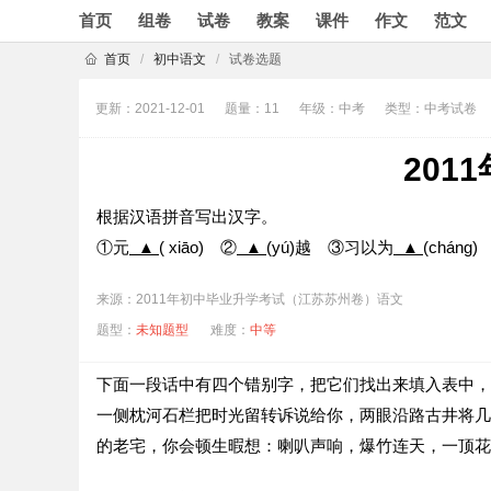
首页
组卷
试卷
教案
课件
作文
范文
首页
/
初中语文
/
试卷选题
更新：2021-12-01
题量：11
年级：中考
类型：中考试卷
20
根据汉语拼音写出汉字。
①元
▲
( xiāo) ②
▲
(yú)越 ③习以为
▲
(chán
来源：2011年初中毕业升学考试（江苏苏州卷）语文
题型：
未知题型
难度：
中等
下面一段话中有四个错别字，把它们找出来填入表中，
一侧枕河石栏把时光留转诉说给你，两眼沿路古井将几
的老宅，你会顿生暇想：喇叭声响，爆竹连天，一顶花