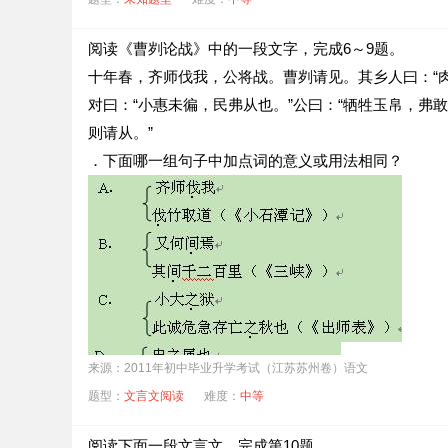
阅读《曹刿论战》中的一段文字，完成6～9题。
十年春，齐师伐我，公将战。曹刿请见。其乡人曰：“
对曰：“小惠未徧，民弗从也。”公曰：“牺牲玉帛，弗
则请从。”
．下面哪一组句子中加点词的意义或用法相同？
来源：2011年初中毕业升学考试（江苏苏州卷）语文
题型：
文言文阅读
难度：
中等
．下面哪一个句子不是倒装句? (2分)
阅读下面一段文言文，完成第10题。
A．何以战？