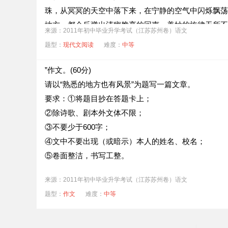
珠，从冥冥的天空中落下来，在宁静的空气中闪烁飘荡
地方，都会反弹出清幽脆亮的回声。
美妙的旋律无所不
来源：2011年初中毕业升学考试（江苏苏州卷）语文
的野花，还有在花瓣上滚动的露珠；小小的蝴蝶扇动着
题型：
现代文阅读
难度：
中等
对美丽的翅膀……
⑤我问儿子，在莫扎特第一钢琴协奏曲的旋律中看到了
”作文。(60分)
说：“我看见一条小溪在绿色的山坡上流淌，小溪里都
请以“熟悉的地方也有风景”为题写一篇文章。
“有喷泉，也有小溪，还有春天下雨时在树林里听到的声
要求：①将题目抄在答题卡上；
⑥说完话，我们仍然自己做自己的事情。除了音乐，家
②除诗歌、剧本外文体不限；
美好，连阴郁的天气我们也能感受到阳光灿烂的情调。
③不要少于600字；
⑦我告诉儿子，莫扎特离开人世时，两袖清风，一无所
④文中不要出现（或暗示）本人的姓名、校名；
墓地上献上一朵小花。
⑤卷面整洁，书写工整。
⑧“他为什么那么穷？”儿子的目光里饱含着困惑和不平
来源：2011年初中毕业升学考试（江苏苏州卷）语文
⑨“因为那时音乐不值钱。”我的回答无奈而黯然。
题型：
作文
难度：
中等
⑩这时，我们的耳边充满了莫扎特的音乐，是他的最后
那是蓝色的海水，平静地冲洗着沙滩；那是人心和天籁
(11)“钱算什么？”儿子突然喊道，“钱会烂掉，音乐活在