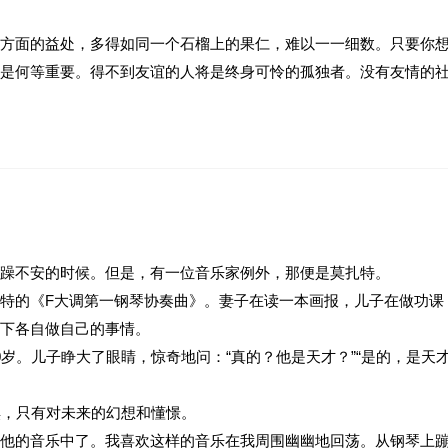
方面的益处，多得如同一个石榴上的果仁，难以一一细数。只要你
是何等重要。得不到友谊的人将是终身可怜的孤独者。没有友情的
？
“繁华的沙漠”的含义。(2分)
躁不安的时候。但是，有一位音乐家例外，那便是莫扎特。
特的《F大调第一钢琴协奏曲》。妻子在读一本画报，儿子在做功课
下各自做自己的事情。
岁。儿子睁大了眼睛，惊奇地问：“真的？他是天才？”“是的，是天
惧，只有对未来的幻想和懂憬。
他的音乐中了。我喜欢这样的音乐在我周围幽幽地回荡。从钢琴上