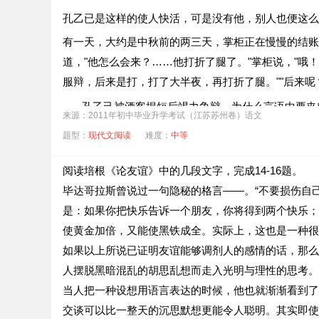
孔乙已是这样的使人快活，可是没有他，别人也便这么
有一天，大约是中秋前的两三天，掌柜正在慢慢的结账
道，"他怎么会来？……他打折了腿了。"掌柜说，"哦
服辩，后来是打，打了大半夜，再打折了腿。""后来呢
孔乙己被酒客揭短后竭力争辩，为什么言语中要夹
1．
来源：2011年初中毕业升学考试（江苏苏州卷）语文
"掌柜也不再问，仍然慢慢的算他的账"一句中的"
题型：
2．
现代文阅读
难度：
中等
叶圣陶评价《孔乙己》一文时说："小说中最妙的文
3．
阅读培根《论友谊》中的几段文字，完成14-16题。
毕达哥拉斯曾说过一句隐秘的格言——。“不要损伤自
是：如果你把快乐告诉一个朋友，你将得到两个快乐；
使黄金加倍，又能使黑铁成全。实际上，这也是一种很
如果以上所说已证明友谊能够调剂人的感情的话，那么
人摆脱黑暗混乱的胡思乱想而走入光明与理性的思考。
当人把一种设想用语言表达的时候，他也就渐渐看到了
交谈可以比一整天的沉思默想更能令人聪明。其实即使