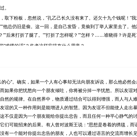
过。
，取下粉板，忽然说，"孔乙己长久没有来了。还欠十九个钱呢！"
！""他总仍旧是偷。这一回，是自己发昏，竟偷到丁举人家里去了。他家
？""后来打折了腿了。""打折了怎样呢？""怎样？……谁晓得？许是
些"难懂的话"？作者这样安排有什么用意？
仍然"一词表现出掌柜怎样的心理？请简要分析。
字是'孔己已是这样的使人快活，可是没有他，别人也便这么过'。"联
己的心”。确实，如果一个人有心事却无法向朋友诉说，那么他必然
而如果你把忧愁向一个朋友倾吐，你将被分掉一半忧愁。所以友谊对
自然的规律。在自然界中，物质通过结合可以得到增强，而人与人
友谊的又一种作用则是能增进人的智慧。因为友谊不但能使人走出
这不仅是因为一个朋友能给你提出忠告，而且任何一种平心静气的
它们可能招来的后果。有人曾对波斯王说：“思想是卷着的绣毯，而
没有一个能对你提出忠告的朋友，人也可以通过语言的交流而增长