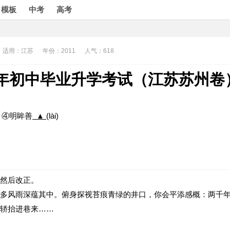
模板
中考
高考
适用：江苏
年份：2011
人气：618
11年初中毕业升学考试（江苏苏州卷
g) ④明眸善
▲
(lài)
然后改正。
多风雨深蕴其中。俯身探视苔痕青绿的井口，你会平添感概：两千
轿抬进巷来……