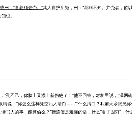
或曰：“食菱须去壳。”
其人自护所短，曰：“我非不知。并壳者，欲以
为知也。
？曹刿对此表明了怎样的观点？请都用自己的话回答。
，"孔乙己，你脸上又添上新伤疤了！"他不回答，对柜里说，"温两
眼睛说，"你怎么这样凭空污人清白……""什么清白？我前天亲眼见
读书人的事，能算偷么？"接连便是难懂的话，什么"君子固穷"，什