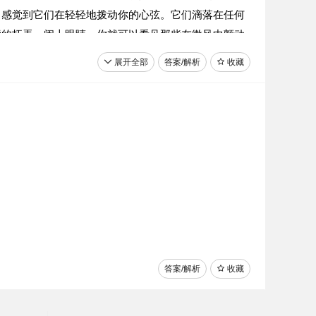
，感觉到它们在轻轻地拨动你的心弦。它们滴落在任何
指的抚弄。闭上眼睛，你就可以看见那些在微风中颤动
黄色的小花上停下来，微微喘息着，让湿润的风吹拂那
展开全部
答案/解析
收藏
身边有很大的喷泉，喷出银色的水花，漫天飞舞。”妻子
回荡……有莫扎特的音乐陪伴着，家里是多么安静多么
识的人埋葬在谁也不知道的地方。人们甚至无法在他的
答案/解析
收藏
那永恒的潮汐，无穷无尽……