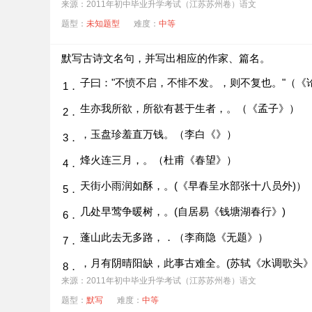
来源：2011年初中毕业升学考试（江苏苏州卷）语文
题型：
未知题型
难度：
中等
默写古诗文名句，并写出相应的作家、篇名。
子曰："不愤不启，不悱不发。
，则不复也。"（《
1．
生亦我所欲，所欲有甚于生者，
。（《孟子》）
2．
，玉盘珍羞直万钱。（李白《
》）
3．
烽火连三月，
。（杜甫《春望》）
4．
天街小雨润如酥，
。(
《早春呈水部张十八员外)）
5．
几处早莺争暖树，
。(自居易《钱塘湖春行》)
6．
蓬山此去无多路，
．（李商隐《无题》）
7．
，月有阴晴阳缺，此事古难全。(苏轼《水调歌头》
8．
来源：2011年初中毕业升学考试（江苏苏州卷）语文
题型：
默写
难度：
中等