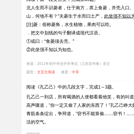
北人生而不识菱者，仕于南方，席上食菱，并壳入口。
B．何陋之有?（《陋室铭》）
山，何地不有？”夫菱生于水而曰土产，
此坐强不知以
C．微斯人，吾谁与归？（《岳阳楼记》）
[注]菱：俗称菱角，水生植物，果肉可以吃。
D．吾与徐公孰美？（《邹忌讽齐王纳谏》）
．把文中划线的句子翻译成现代汉语。
．“肉食者鄙，未能远谋”一句在文中有什么作用？
①或曰：“食菱须去壳。”
．这段文字中，曹刿和鲁庄公讨论的中心话题是什么
②此坐强不知以为知也。
来源：2011年初中毕业升学考试（江苏苏州卷）语文
题型：
文言文阅读
难度：
中等
阅读《孔乙己》中的几段文字，完成
1～3
题。
孔乙己一到店，所有喝酒的人便都看着他笑，有的叫道
高声嚷道，"你一定又偷了人家的东西了！"孔乙己睁大
青筋条条绽出，争辩道，"窃书不能算偷……窃书！……
活的空气。
………