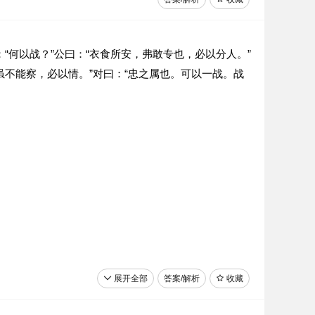
：“何以战？”公曰：“衣食所安，弗敢专也，必以分人。”
虽不能察，必以情。”对曰：“忠之属也。可以一战。战
展开全部
答案/解析
收藏