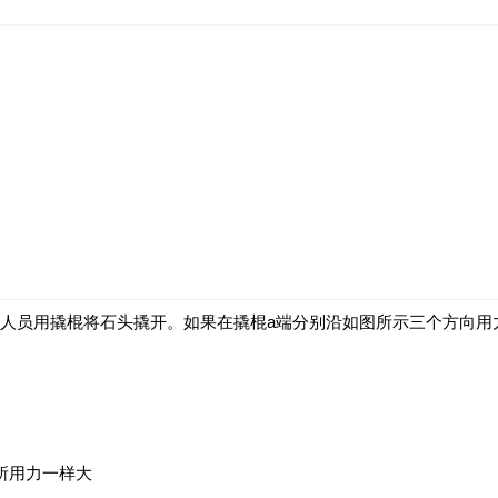
人员用撬棍将石头撬开。如果在撬棍a端分别沿如图所示三个方向用
所用力一样大