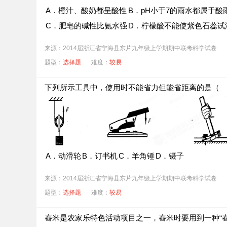
A．橙汁、酸奶都呈酸性
B．pH小于7的雨水都属于酸
C．肥皂的碱性比氨水强
D．柠檬酸不能使紫色石蕊试
来源：2014届浙江省宁海县东片九年级上学期期中联考科学试卷
题型：
选择题
难度：
较易
下列所示工具中，使用时不能省力但能省距离的是（
A．动滑轮
B．订书机
C．羊角锤
D．镊子
来源：2014届浙江省宁海县东片九年级上学期期中联考科学试卷
题型：
选择题
难度：
较易
舂米是农家乐特色活动项目之一，舂米时要用到一种“