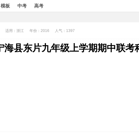
模板
中考
高考
适用：浙江
年份：2016
人气：1397
宁海县东片九年级上学期期中联考