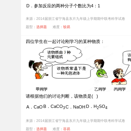
D．参加反应的两种分子个数比为4：1
来源：2014届浙江省宁海县东片九年级上学期期中联考科学试卷
题型：
选择题
难度：
较易
四位学生在一起讨论刚学习的某种物质：
请根据他们的讨论判断，该物质是( )
B．CaCO
D．H
SO
A．CaO
C．NaOH
3
2
4
来源：2014届浙江省宁海县东片九年级上学期期中联考科学试卷
题型：
选择题
难度：
容易