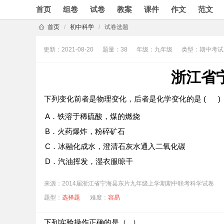
首页
组卷
试卷
教案
课件
作文
范文
首页
/
初中科学
/
试卷选题
更新：2021-08-20
题量：38
年级：九年级
类型：期中考试
浙江省
下列变化前者是物理变化，后者是化学变化的是 ( )
A．铁溶于稀硫酸，煤的燃烧
B．火药爆炸，粉碎矿石
C．冰融化成水，澄清石灰水通入二氧化碳
D．汽油挥发，湿衣服晾干
来源：2014届浙江省宁海县东片九年级上学期期中联考科学试卷
题型：
选择题
难度：
容易
下列实验操作正确的是（ ）