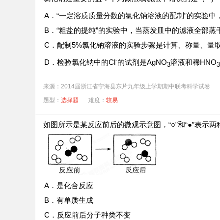
A．“一定溶质质量分数的氯化钠溶液的配制”的实验
B．“粗盐的提纯”的实验中，当蒸发皿中的滤液全部蒸
C．配制5%氯化钠溶液的实验步骤是计算、称量、量
-
D．检验氯化钠中的Cl
的试剂是AgNO
溶液和稀HNO
3
3
来源：2014届浙江省宁海县东片九年级上学期期中联考科学试卷
题型：
选择题
难度：
较易
如图所示是某反应前后的微观示意图，“○”和“●”表示
A．是化合反应
B．有单质生成
C．反应前后分子种类不变