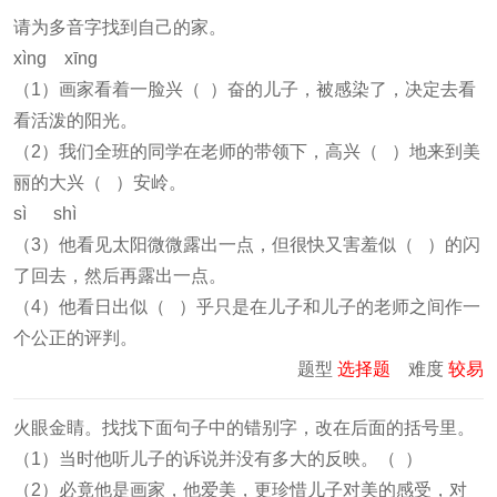
请为多音字找到自己的家。
xìng xīng
（1）画家看着一脸兴（ ）奋的儿子，被感染了，决定去看
看活泼的阳光。
（2）我们全班的同学在老师的带领下，高兴（ ）地来到美
丽的大兴（ ）安岭。
sì shì
（3）他看见太阳微微露出一点，但很快又害羞似（ ）的闪
了回去，然后再露出一点。
（4）他看日出似（ ）乎只是在儿子和儿子的老师之间作一
个公正的评判。
题型
选择题
难度
较易
火眼金睛。找找下面句子中的错别字，改在后面的括号里。
（1）当时他听儿子的诉说并没有多大的反映。（ ）
（2）必竟他是画家，他爱美，更珍惜儿子对美的感受，对