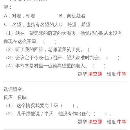
望：
A．对着，朝着
B．向远处看
C．名望，也指有名望的人
D．盼望，希望
（1）站在一望无际的蔚蓝的大海边，他觉得心胸从来没有
像现在这么开阔。（ ）
（2）听了我的回答，老师望我笑了笑。（ ）
（3）会议定于今晚七点召开，望大家准时到会。（ ）
（4）李爷爷是村里一位德高望重的老人。（ ）
题型
填空题
难度
中等
选词填空。
反应 反映
（1） 这个情况我要向上级（ ）。
（2） 儿子跟他说了半天，他没有作出任何（ ）。
题型
填空题
难度
中等