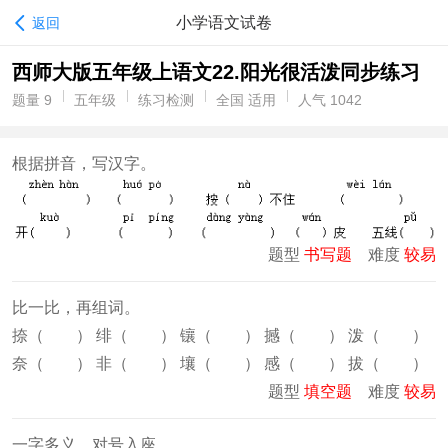
小学语文试卷
返回
西师大版五年级上语文22.阳光很活泼同步练习
题量 9
五年级
练习检测
全国 适用
人气 1042
根据拼音，写汉字。
题型
书写题
难度
较易
比一比，再组词。
捺（ ） 绯（ ） 镶（ ） 撼（ ） 泼（ ）
奈（ ） 非（ ） 壤（ ） 感（ ） 拔（ ）
题型
填空题
难度
较易
一字多义，对号入座。