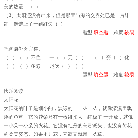
美的热爱。（ ）
（3）太阳还没有出来，但是那天与海的交界处已是一片绯
红，像镶上了一到红边（ ）
题型
填空题
难度
较易
把词语补充完整。
（ ）（ ）不住 一（ ）无（ ） （ ）变（ ）化
（ ）（ ）多彩 起伏（ ）（ ）
题型
填空题
难度
较易
快乐阅读。
太阳花
太阳花的叶子是细小的，淡绿的，一丛一丛，就像清溪里飘
浮的鱼草。它的花朵只有一枚纽扣大，红极了!一开放，就像
一小朵一小朵的火花。它没有牡丹的高贵派头，也没有荷花
的柔美姿态。如果不开花，它简直就是一丛草。