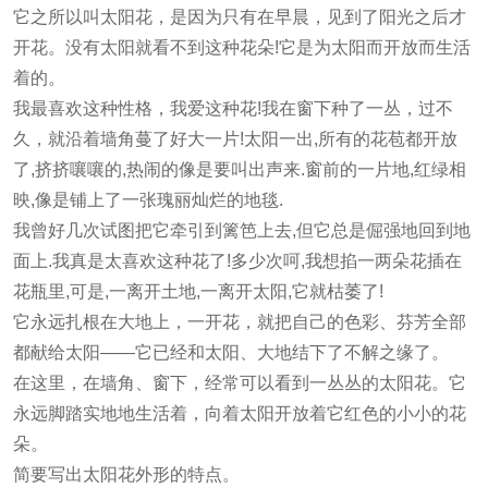
它之所以叫太阳花，是因为只有在早晨，见到了阳光之后才
开花。没有太阳就看不到这种花朵!它是为太阳而开放而生活
着的。
我最喜欢这种性格，我爱这种花!我在窗下种了一丛，过不
久，就沿着墙角蔓了好大一片!太阳一出,所有的花苞都开放
了,挤挤嚷嚷的,热闹的像是要叫出声来.窗前的一片地,红绿相
映,像是铺上了一张瑰丽灿烂的地毯.
我曾好几次试图把它牵引到篱笆上去,但它总是倔强地回到地
面上.我真是太喜欢这种花了!多少次呵,我想掐一两朵花插在
花瓶里,可是,一离开土地,一离开太阳,它就枯萎了!
它永远扎根在大地上，一开花，就把自己的色彩、芬芳全部
都献给太阳——它已经和太阳、大地结下了不解之缘了。
在这里，在墙角、窗下，经常可以看到一丛丛的太阳花。它
永远脚踏实地地生活着，向着太阳开放着它红色的小小的花
朵。
简要写出太阳花外形的特点。