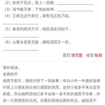
（2）欲穷千里目，更上一层楼。_________________
（3）读书破万卷，下笔如有神。_________________
（4）王师北定中原日，家祭无忘告乃翁。
_________________
（5）春蚕到死丝方尽，蜡炬成灰泪始干。
_________________
（6）山重水复疑无路，柳暗花明又一村。
_________________
题型
填空题
难度
较易
课外阅读。
老师的手
感恩节那天，报纸刊登了一则故事：有位小学一年级的老师
叫班上小朋友画出他们感恩的东西。这些小孩多半来自贫苦
家庭，所以她料想他们多半会画一桌丰富的感恩节佳肴，外
加一只香喷喷的火鸡。但看到道格拉斯的作品，她惊讶不