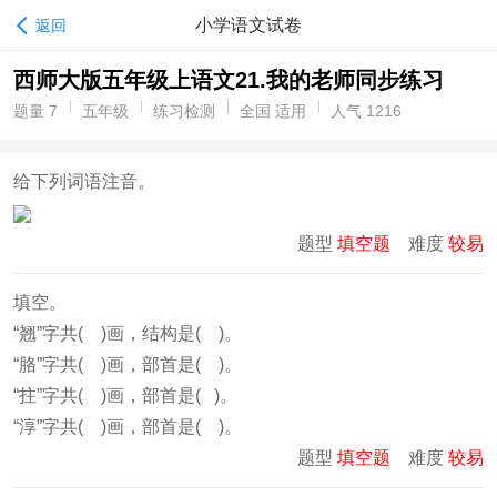
小学语文试卷
返回
西师大版五年级上语文21.我的老师同步练习
题量 7
五年级
练习检测
全国 适用
人气 1216
给下列词语注音。
题型
填空题
难度
较易
填空。
“翘”字共( )画，结构是( )。
“胳”字共( )画，部首是( )。
“拄”字共( )画，部首是( )。
“淳”字共( )画，部首是( )。
题型
填空题
难度
较易