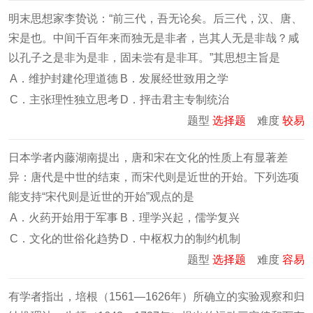
明末思想家李贽说：“前三代，吾无论矣。后三代，汉、唐、
宋是也。中间千百年来而独无是非者，岂其人无是非哉？咸
以孔子之是非为是非，固未尝有是非耳。”其思想主旨是
A．维护封建伦理道德
B．发展经世致用之学
C．主张理性独立思考
D．抨击君主专制统治
题型
选择题
难度
较易
日本学者内藤湖南提出，唐和宋在文化的性质上有显著差
异：唐代是中世的结束，而宋代则是近世的开始。下列选项
能支持“宋代则是近世的开始”观点的是
A．火药开始用于军事
B．理学兴起，儒学复兴
C．文化的世俗化趋势
D．中枢权力的制约机制
题型
选择题
难度
容易
有学者指出，培根（1561—1626年）所确立的实验观察和归