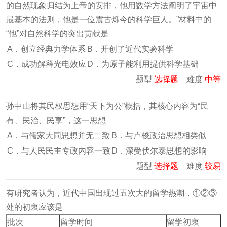
的自然现象归结为上帝的安排，他用数学方法阐明了宇宙中
最基本的法则，他是一位震古烁今的科学巨人。”材料中的
“他”对自然科学的突出贡献是
A．创立经典力学体系
B．开创了近代实验科学
C．成功解释光电效应
D．为原子能利用提供科学基础
题型
选择题
难度
中等
孙中山将其民权思想用“天下为公”概括，其核心内容为“民
有、民治、民享”，这一思想
A．与儒家大同思想并无二致
B．与卢梭政治思想相类似
C．与人民民主专政内容一致
D．深受伏尔泰思想的影响
题型
选择题
难度
较易
有研究者认为，近代中国出现过五次大的留学热潮，①②③
处的初衷应该是
批次
留学时间
留学初衷