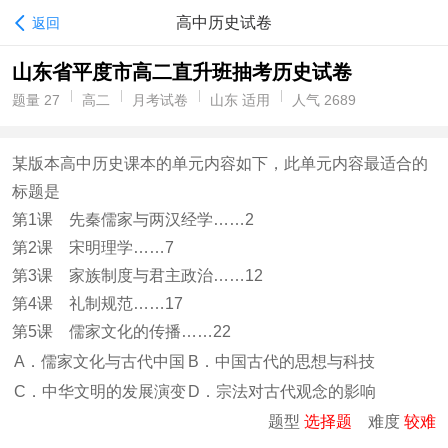
高中历史试卷
返回
山东省平度市高二直升班抽考历史试卷
题量 27
高二
月考试卷
山东 适用
人气 2689
某版本高中历史课本的单元内容如下，此单元内容最适合的
标题是
第1课 先秦儒家与两汉经学……2
第2课 宋明理学……7
第3课 家族制度与君主政治……12
第4课 礼制规范……17
第5课 儒家文化的传播……22
A．儒家文化与古代中国
B．中国古代的思想与科技
C．中华文明的发展演变
D．宗法对古代观念的影响
题型
选择题
难度
较难