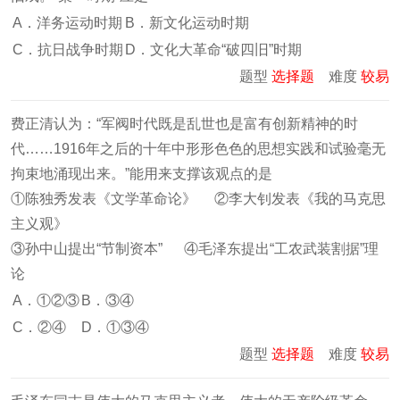
A．洋务运动时期
B．新文化运动时期
C．抗日战争时期
D．文化大革命“破四旧”时期
题型
选择题
难度
较易
费正清认为：“军阀时代既是乱世也是富有创新精神的时
代……1916年之后的十年中形形色色的思想实践和试验毫无
拘束地涌现出来。”能用来支撑该观点的是
①陈独秀发表《文学革命论》 ②李大钊发表《我的马克思
主义观》
③孙中山提出“节制资本” ④毛泽东提出“工农武装割据”理
论
A．①②③
B．③④
C．②④
D．①③④
题型
选择题
难度
较易