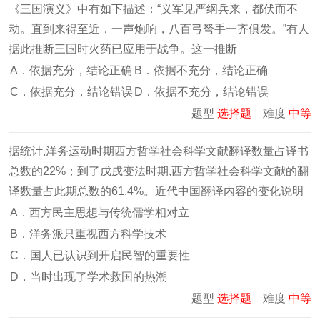
《三国演义》中有如下描述：“义军见严纲兵来，都伏而不
动。直到来得至近，一声炮响，八百弓弩手一齐俱发。”有人
据此推断三国时火药已应用于战争。这一推断
A．依据充分，结论正确
B．依据不充分，结论正确
C．依据充分，结论错误
D．依据不充分，结论错误
题型
选择题
难度
中等
据统计,洋务运动时期西方哲学社会科学文献翻译数量占译书
总数的22%；到了戊戌变法时期,西方哲学社会科学文献的翻
译数量占此期总数的61.4%。近代中国翻译内容的变化说明
A．西方民主思想与传统儒学相对立
B．洋务派只重视西方科学技术
C．国人已认识到开启民智的重要性
D．当时出现了学术救国的热潮
题型
选择题
难度
中等