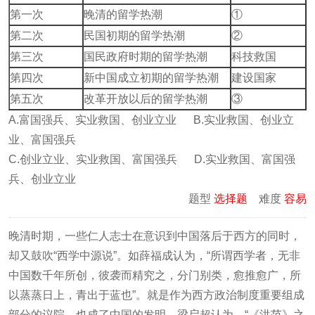
第一次
晚清的留学热潮
①
第二次
民国初期的留学热潮
②
第三次
国民政府时期的留学热潮
科技救国
第四次
新中国成立初期的留学热潮
建设国家
第五次
改革开放以后的留学热潮
③
A.富国强兵、实业救国、创业立业 B.实业救国、创业立
业、富国强兵
C.创业立业、实业救国、富国强兵 D.实业救国、富国强
兵、创业立业
题型
选择题
难度
容易
晚清时期，一些仁人志士在意识到中国落后于西方的同时，
却又鼓吹“西学中源说”。如薛福成认为，“所谓西学者，无非
中国数千年所创，彼袭而精究之，分门别类，愈推愈广，所
以蒸蒸日上，青出于蓝也”。就是作为西方政治制度重要组成
部分的议院，也成了中国的发明，梁启超认为，“《洪范》之