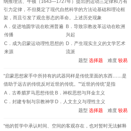
纳推理法、牛顿（1643—1727年）提出的运动三定律和万有
引力定律，不但奠定了现代自然科学的方法论基础和理论框
架，而且引发了观念形态的革命。上述历史现象
A．促进地圆学说在欧洲普遍
B．导致宗教改革运动在欧洲
传播
兴起
C．成为启蒙运动理性思想的
D．产生现实主义的文学艺术
来源
流派
题型
选择题
难度
较易
“启蒙思想家手中所持有的武器同样是传统里面的东西……是
借助于远古的传统反对近世的传统。”“近世的传统”是指
A．古希腊罗马思想传统
B．神权思想与拜金主义
C．封建专制与宗教神学
D．人文主义与理性主义
题型
选择题
难度
较易
“他的哲学中承认时间、空间的客观存在，也对暂时无法解释