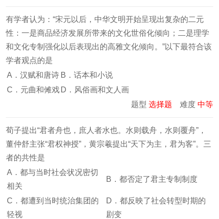
有学者认为：“宋元以后，中华文明开始呈现出复杂的二元
性：一是商品经济发展所带来的文化世俗化倾向；二是理学
和文化专制强化以后表现出的高雅文化倾向。”以下最符合该
学者观点的是
A．汉赋和唐诗
B．话本和小说
C．元曲和傩戏
D．风俗画和文人画
题型
选择题
难度
中等
荀子提出“君者舟也，庶人者水也。水则载舟，水则覆舟”，
董仲舒主张“君权神授”，黄宗羲提出“天下为主，君为客”。三
者的共性是
A．都与当时社会状况密切
B．都否定了君主专制制度
相关
C．都遭到当时统治集团的
D．都反映了社会转型时期的
轻视
剧变