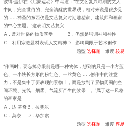
彼得·盖伊在《启蒙运动》中写道：“在文艺复兴时期的文人
中间，完全世俗的、完全清醒的世界观，相对来说是很少见
的……神圣的东西仍是文艺复兴时期雕塑家、建筑师和画家
的中心主题。”这表明文艺复兴
A．反对世俗的物质享受
B．仍然是强调神和神性
C．利用宗教题材表现人文精神
D．影响局限于艺术创作
题型
选择题
难度
较易
“作画时，要忘掉你眼前是哪一种物体，想到的只是一小方蓝
色、一小块长方形的粉红色、一丝黄色……创作中的注意
力，不是集中于要表现的景物上，而是放到了景物周围的空
间环境、光线、烟雾、气流所产生的效果上。”属于这一风格
的画家是
A．达·芬奇
B．拉斐尔
C．莫奈
D．毕加索
题型
选择题
难度
容易