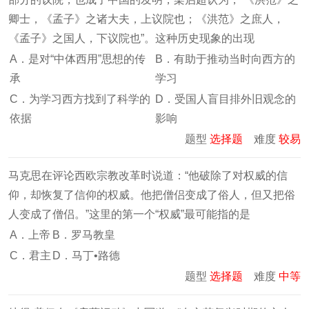
卿士，《孟子》之诸大夫，上议院也；《洪范》之庶人，
《孟子》之国人，下议院也”。这种历史现象的出现
A．是对“中体西用”思想的传
B．有助于推动当时向西方的
承
学习
C．为学习西方找到了科学的
D．受国人盲目排外旧观念的
依据
影响
题型
选择题
难度
较易
马克思在评论西欧宗教改革时说道：“他破除了对权威的信
仰，却恢复了信仰的权威。他把僧侣变成了俗人，但又把俗
人变成了僧侣。”这里的第一个“权威”最可能指的是
A．上帝
B．罗马教皇
C．君主
D．马丁•路德
题型
选择题
难度
中等