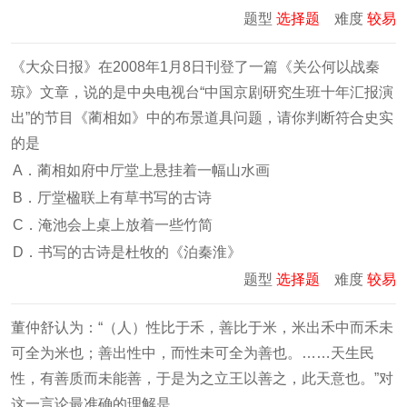
题型
选择题
难度
较易
《大众日报》在2008年1月8日刊登了一篇《关公何以战秦
琼》文章，说的是中央电视台“中国京剧研究生班十年汇报演
出”的节目《蔺相如》中的布景道具问题，请你判断符合史实
的是
A．蔺相如府中厅堂上悬挂着一幅山水画
B．厅堂楹联上有草书写的古诗
C．淹池会上桌上放着一些竹简
D．书写的古诗是杜牧的《泊秦淮》
题型
选择题
难度
较易
董仲舒认为：“（人）性比于禾，善比于米，米出禾中而禾未
可全为米也；善出性中，而性未可全为善也。……天生民
性，有善质而未能善，于是为之立王以善之，此天意也。”对
这一言论最准确的理解是