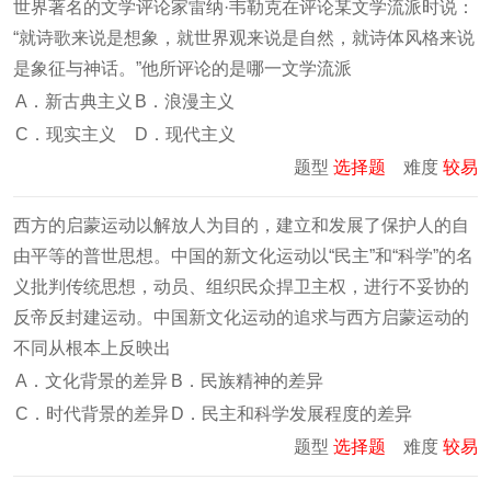
世界著名的文学评论家雷纳·韦勒克在评论某文学流派时说：
“就诗歌来说是想象，就世界观来说是自然，就诗体风格来说
是象征与神话。”他所评论的是哪一文学流派
A．新古典主义
B．浪漫主义
C．现实主义
D．现代主义
题型
选择题
难度
较易
西方的启蒙运动以解放人为目的，建立和发展了保护人的自
由平等的普世思想。中国的新文化运动以“民主”和“科学”的名
义批判传统思想，动员、组织民众捍卫主权，进行不妥协的
反帝反封建运动。中国新文化运动的追求与西方启蒙运动的
不同从根本上反映出
A．文化背景的差异
B．民族精神的差异
C．时代背景的差异
D．民主和科学发展程度的差异
题型
选择题
难度
较易