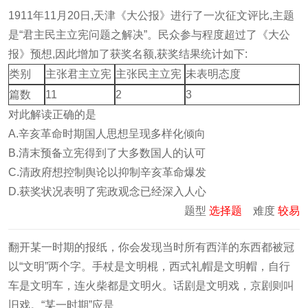
1911年11月20日,天津《大公报》进行了一次征文评比,主题
是“君主民主立宪问题之解决”。民众参与程度超过了《大公
报》预想,因此增加了获奖名额,获奖结果统计如下:
类别
主张君主立宪
主张民主立宪
未表明态度
篇数
11
2
3
对此解读正确的是
A.辛亥革命时期国人思想呈现多样化倾向
B.清末预备立宪得到了大多数国人的认可
C.清政府想控制舆论以抑制辛亥革命爆发
D.获奖状况表明了宪政观念已经深入人心
题型
选择题
难度
较易
翻开某一时期的报纸，你会发现当时所有西洋的东西都被冠
以“文明”两个字。手杖是文明棍，西式礼帽是文明帽，自行
车是文明车，连火柴都是文明火。话剧是文明戏，京剧则叫
旧戏。“某一时期”应是