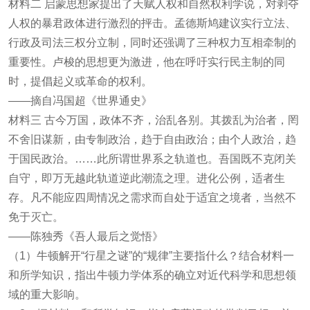
材料二 启蒙思想家提出了天赋人权和自然权利学说，对剥夺
人权的暴君政体进行激烈的抨击。孟德斯鸠建议实行立法、
行政及司法三权分立制，同时还强调了三种权力互相牵制的
重要性。卢梭的思想更为激进，他在呼吁实行民主制的同
时，提倡起义或革命的权利。
——摘自冯国超《世界通史》
材料三 古今万国，政体不齐，治乱各别。其拨乱为治者，罔
不舍旧谋新，由专制政治，趋于自由政治；由个人政治，趋
于国民政治。……此所谓世界系之轨道也。吾国既不克闭关
自守，即万无越此轨道逆此潮流之理。进化公例，适者生
存。凡不能应四周情况之需求而自处于适宜之境者，当然不
免于灭亡。
——陈独秀《吾人最后之觉悟》
（1）牛顿解开“行星之谜”的“规律”主要指什么？结合材料一
和所学知识，指出牛顿力学体系的确立对近代科学和思想领
域的重大影响。