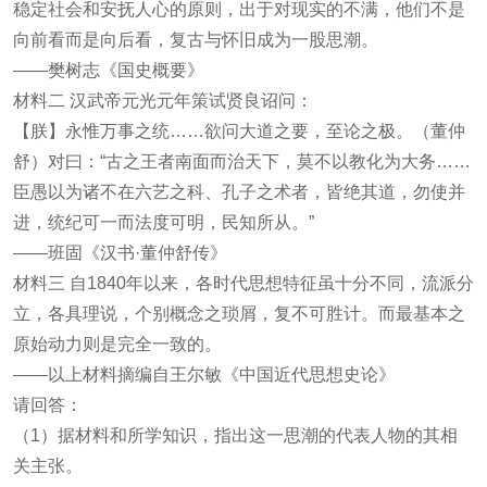
稳定社会和安抚人心的原则，出于对现实的不满，他们不是
向前看而是向后看，复古与怀旧成为一股思潮。
——樊树志《国史概要》
材料二 汉武帝元光元年策试贤良诏问：
【朕】永惟万事之统……欲问大道之要，至论之极。（董仲
舒）对曰：“古之王者南面而治天下，莫不以教化为大务……
臣愚以为诸不在六艺之科、孔子之术者，皆绝其道，勿使并
进，统纪可一而法度可明，民知所从。”
——班固《汉书·董仲舒传》
材料三 自1840年以来，各时代思想特征虽十分不同，流派分
立，各具理说，个别概念之琐屑，复不可胜计。而最基本之
原始动力则是完全一致的。
——以上材料摘编自王尔敏《中国近代思想史论》
请回答：
（1）据材料和所学知识，指出这一思潮的代表人物的其相
关主张。