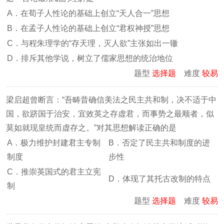
A．在荀子人性论的基础上创立“天人合一”思想
B．在孟子人性论的基础上创立“君权神授”思想
C．与程朱理学的“存天理，灭人欲”主张如出一辙
D．排斥其他学说，树立了儒家思想的统治地位
题型
选择题
难度
较易
梁启超曾断言：“吾畴昔确信美法之民主共和制，决不适于中
国，欲跻国于治安，宜效英之存虚君，而事势之最顺者，似
莫如就现皇统而虚存之。”对其思想解读正确的是
A．极力维护封建君主专制
B．否定了民主共和制度的进
制度
步性
C．推崇英国式的君主立宪
D．体现了其托古改制的特点
制
题型
选择题
难度
较易