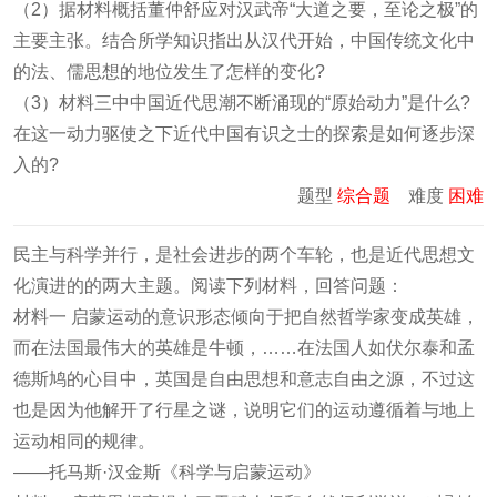
（2）据材料概括董仲舒应对汉武帝“大道之要，至论之极”的
主要主张。结合所学知识指出从汉代开始，中国传统文化中
的法、儒思想的地位发生了怎样的变化?
（3）材料三中中国近代思潮不断涌现的“原始动力”是什么?
在这一动力驱使之下近代中国有识之士的探索是如何逐步深
入的?
题型
综合题
难度
困难
民主与科学并行，是社会进步的两个车轮，也是近代思想文
化演进的的两大主题。阅读下列材料，回答问题：
材料一 启蒙运动的意识形态倾向于把自然哲学家变成英雄，
而在法国最伟大的英雄是牛顿，……在法国人如伏尔泰和孟
德斯鸠的心目中，英国是自由思想和意志自由之源，不过这
也是因为他解开了行星之谜，说明它们的运动遵循着与地上
运动相同的规律。
——托马斯·汉金斯《科学与启蒙运动》