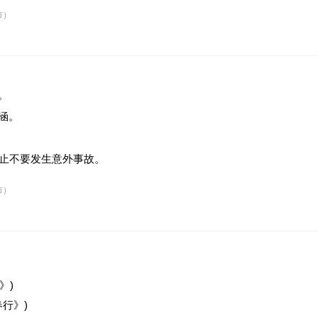
市）
。
涵。
止不要发生意外事故。
市）
》)
春行》)