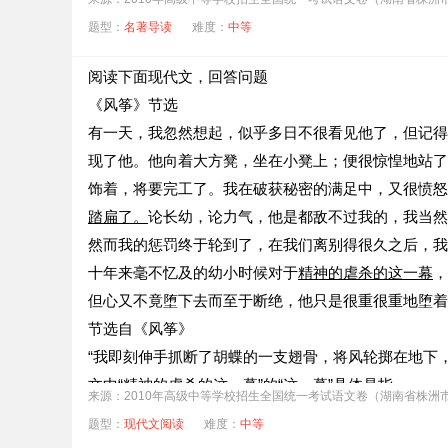
题型：
名著导读
难度：
中等
阅读下面现代文，回答问题
《风筝》节选
有一天，我忽然想起，似乎多日不很看见他了，但记得
现了他。他向着大方凳，坐在小凳上；便很惊惶地站了
饰着，将要完工了。我在破获秘密的满足中，又很愤怒
踏扁了。
论长幼，论力气，他是都敌不过我的，我当然
然而我的惩罚终于轮到了，在我们离别得很久之后，我
十年来毫不忆及的幼小时候对于
精神的虐杀的这一幕
，
但心又不竟堕下去而至于断绝，他只是很重很重地堕着
节选自《风筝》
“我即刻伸手抓断了胡蝶的一支翅骨，将风轮掷在地下，踏扁
文中“精神的虐杀的这一幕”的“这一幕”具体是指
来源：2010年高级中等学校招生全国统一考试语文卷（湖南省株洲
“我的心也仿佛同时变了铅块”这句话，生动形象地写出
题型：
现代文阅读
难度：
中等
你是怎样理解“玩具是儿童的天使”这句话的?