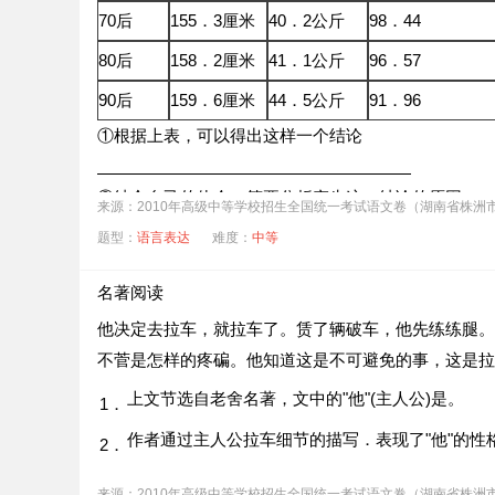
70后
155．3厘米
40．2公斤
98．44
80后
158．2厘米
41．1公斤
96．57
90后
159．6厘米
44．5公斤
91．96
①根据上表，可以得出这样一个结论
②结合自己的体会．简要分析产生这一结论的原因
来源：2010年高级中等学校招生全国统一考试语文卷（湖南省株洲
题型：
语言表达
难度：
中等
名著阅读
他决定去拉车，就拉车了。赁了辆破车，他先练练腿。
不菅是怎样的疼碥。他知道这是不可避免的事，这是拉
上文节选自老舍名著，文中的"他"(主人公)是
。
1．
作者通过主人公拉车细节的描写．表现了"他"
的性
2．
来源：2010年高级中等学校招生全国统一考试语文卷（湖南省株洲