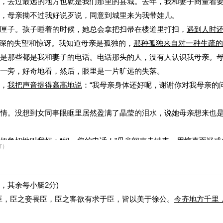
，去过最远的地方也就是我们那里的县城。去年，我和妻子商量着
雪金牌的例子，是为了说明基因
，母亲拗不过我好说歹说，同意到城里来为我带娃儿。
因为
。(请用文中原话回答
匣子。孩子睡着的时候，她总会拿把扫帚在楼道里打扫，
遇到人时
深深的失望和惊讶。我知道母亲是孤独的，
那种孤独来自对一种生疏的
是那些都是我和妻子的电话。电话那头的人，没有人认识我母亲。
一旁，好奇地看，然后，眼里是一片旷远的失落。
，
我把声音提得高高地说
：“我母亲身体还好呢，谢谢你对我母亲的
情。没想到女同事眼眶里居然盈满了晶莹的泪水，说她母亲想来也
便急切地叫我妈：“妈，您的电话！”母亲闻声走过来，
用惊喜而疑惑
市）
母亲把听筒靠近耳畔，
捧着听筒的手在微微地颤抖
……
，面对家乡的方向，泪流满面……
，其余每小艇2分)
感到
。
臣，臣之妾畏臣，臣之客欲有求于臣，皆以美于徐公。
今齐地方千里
含义是
。