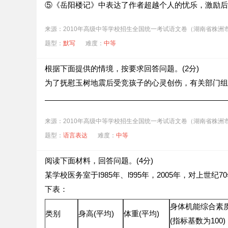
⑤《岳阳楼记》中表达了作者超越个人的忧乐，激励后
来源：2010年高级中等学校招生全国统一考试语文卷（湖南省株洲
题型：
默写
难度：
中等
根据下面提供的情境，按要求回答问题。(2分)
为了抚慰玉树地震后受竞孩子的心灵创伤，有关部门组
来源：2010年高级中等学校招生全国统一考试语文卷（湖南省株洲
题型：
语言表达
难度：
中等
阅读下面材料，回答问题。(4分)
某学校医务室于I985年、l995年，2005年，对上世
下表：
身体机能综合素
类别
身高(平均)
体重(平均)
(指标基数为100)