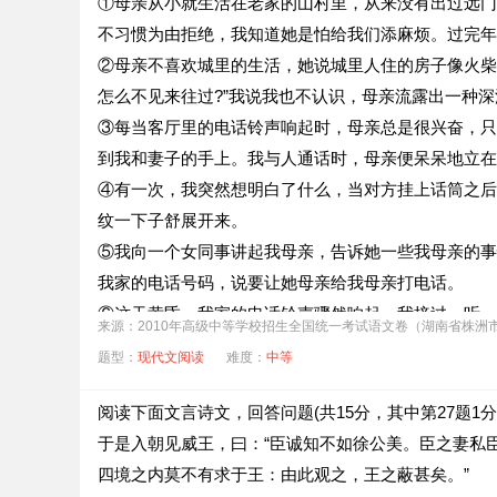
①母亲从小就生活在老家的山村里，从来没有出过远门
第⑦段举芬兰运动员埃罗·门蒂·兰塔一举夺得两枚滑
不习惯为由拒绝，我知道她是怕给我们添麻烦。过完年
第④段中，科学家提醒世人不可滥用基因工程技术，是
②母亲不喜欢城里的生活，她说城里人住的房子像火柴
怎么不见来往过?”我说我也不认识，母亲流露出一种
③每当客厅里的电话铃声响起时，母亲总是很兴奋，只
到我和妻子的手上。我与人通话时，母亲便呆呆地立在
④有一次，我突然想明白了什么，当对方挂上话筒之后
纹一下子舒展开来。
⑤我向一个女同事讲起我母亲，告诉她一些我母亲的事
我家的电话号码，说要让她母亲给我母亲打电话。
⑥这天黄昏，我家的电话铃声骤然响起，我接过一听，
来源：2010年高级中等学校招生全国统一考试语文卷（湖南省株洲
的手里，一字一顿地说：“妈，您听，是您的电话！”
题型：
现代文阅读
难度：
中等
⑦我默默地退出房间，走到母亲经常呆呆伫立的阳台上
（选自《百姓生活》）
阅读下面文言诗文，回答问题(共15分，其中第27题1分
母亲来到城里后，遇到人就“主动”“打招呼”，是因为她
于是入朝见威王，曰：“臣诚知不如徐公美。臣之妻私
“那种孤独来自对一种生疏的幸福无法介入”中“生疏”的
四境之内莫不有求于王：由此观之，王之蔽甚矣。”