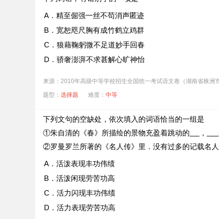
A．精至倔强一丝不苟消声匿迹
B．宽恕咫尺胸有成竹鹤立鸡群
C．狼藉鞠躬微不足道妙手回春
D．骄奢澎湃不求甚解心旷神怡
来源：2010年高级中等学校招生全国统一考试语文卷（湖南省株洲
题型：
选择题
难度：
中等
下列文句的空缺处，依次填入的词语恰当的一组是
①朱自清的《春》所描绘的景物充盈着跳动的
，
②罗曼罗兰所著的《名人传》里．没有过多的记载名人
A．活泼表现丰功伟绩
B．活泼闲现劳苦功高
C．活力闪现丰功伟绩
D．活力表现劳苦功高