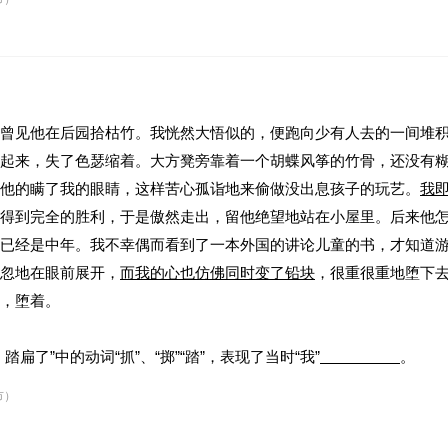
曾见他在后园拾枯竹。我恍然大悟似的，便跑向少有人去的一间堆
起来，失了色瑟缩着。大方凳旁靠着一个胡蝶风筝的竹骨，还没有
他的瞒了我的眼睛，这样苦心孤诣地来偷做没出息孩子的玩艺。
我
得到完全的胜利，于是傲然走出，留他绝望地站在小屋里。后来他
已经是中年。我不幸偶而看到了一本外国的讲论儿童的书，才知道
忽地在眼前展开，
而我的心也仿佛同时变了铅块
，很重很重地堕下
，堕着。
了”中的动词“抓”、“掷”“踏”，表现了当时“我”
。
。
市）
了“我”此时的心情非常
。