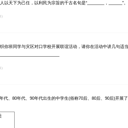
人以天下为己任，以利民为宗旨的千古名旬是“
，
”。
市）
织你班同学与灾区对口学校开展联谊活动，请你在活动中讲几句适当的
市）
纪70年代、80年代、90年代出生的中学生(俗称70后、80后、90后
质