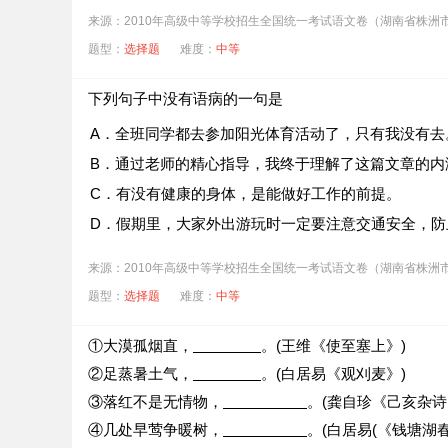
来源：2010年高级中等学校招生全国统一考试语文卷（湖南省株洲
题型：
选择题
难度：
中等
下列句子中没有语病的一句是
A．全班同学都去参加阳光体育活动了，只有我没有去
B．通过老师的精心指导，我终于理解了这篇文章的内
C．有没有健康的身体，是能做好工作的前提。
D．假期里，大家外出游玩时一定要注意交通安全，防
来源：2010年高级中等学校招生全国统一考试语文卷（湖南省株洲
题型：
选择题
难度：
中等
①大漠孤烟直，
。(王维《使至塞上》)
②足蒸暑土气，
。(白居易《观刈麦》)
③落红不是无情物，
。(龚自珍《己亥杂诗
④几处早莺争暖树，
。(白居易(《钱塘湖