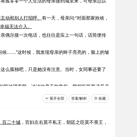
要将孤零零一个人生活的母亲接到城里来，可母亲总以
)
还主动和别人打招呼。
有一天，母亲问:“对面那家姓啥，
幸福无法介入。
母亲偶尔接一次电话，也往往是应上一句话，话筒便传
问候……”这时候，我发现母亲的眸子亮亮的，脸上的皱
是这么孤独吧，只是她没有注意。当时，女同事还要了
的眼神望着我，讷讷地竟不敢靠前
。我把听筒塞进母亲
展开全部
答案/解析
收藏
，百二十城
，宫妇左右莫不私王，朝廷之臣莫不畏王，