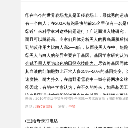
①在当今的世界赛场尤其是田径赛场上，最优秀的运动
有一个白人；在200米短跑最快的前25名里仅有一名
②近年来科学家对这些问题进行了广泛而深入地研究，
而且可以跳得高。专家们具体分析黑人的脚底屈肌后指出
到的反作用力比白人高2—3倍，从而使黑人在中、短
③黑人与白人的差异主要在于基因。基因学家研究认为
会赋予黑人更为出色的田径竞技能力。
尽管将基因同体
其血液的红细胞数比正常人多25%--50%的基因突
速度快、耐力持久，在越野滑雪赛中一举夺得两块金牌
④因此，有的科学家认为，在不久的将来，如果基因工
液向剧烈运动的组织输送更多氧的基因；你想拥有更结
来源：2010年高级中等学校招生全国统一考试语文卷（湖南省株洲
起来……也许基因技术的完善，真的会改变今后的体育
题型：
现代文阅读
难度：
中等
(选自《第二课堂》，有删改)
第②段运用了
和
的说明方法。
(三)给母亲打电话
“黑人的部分罕见基因可能赋予黑人更为出色的田径竞技