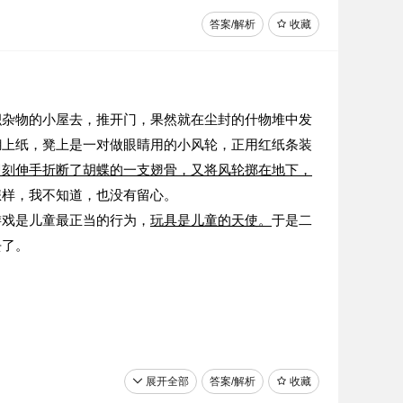
答案/解析
收藏
积杂物的小屋去，推开门，果然就在尘封的什物堆中发
糊上纸，凳上是一对做眼睛用的小风轮，正用红纸条装
即刻伸手折断了胡蝶的一支翅骨，又将风轮掷在地下，
怎样，我不知道，也没有留心。
游戏是儿童最正当的行为，
玩具是儿童的天使。
于是二
去了。
展开全部
答案/解析
收藏