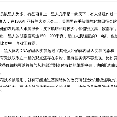
员以黑人为多。有些项目上，黑人几乎是一统天下，有人曾经作过一次
是白人；在1996年亚特兰大奥运会上，美国男选手获得的14枚田径
他们发现黑人跟踺很长，皮下脂肪相对较少，骨骼密度高，髋部窄
，黑人的肌强度高达150—200千克，是白人肌强度的3—4倍。
跑比赛中一直称王称霸。
：黑人体内DNA的基因变异超过了其他人种的体内基因变异的总和
育竞技联系在一起的观点还存在争论，但有些实例不容忽视。比如
变。这些红细胞可以将氧气从肺部运到身体各处的组织中去，他的肌肉
。
程技术被滥用，就有可能通过基因结构的改变而创造出“超级运动员
实的肌肉，可以注射促使肌肉生长的基因……比如你是举重运动员
市）
运动状况。但那时，又该算是体坛的一大梦魇了！
能力”中的“可能”不能删去，这是因为
。