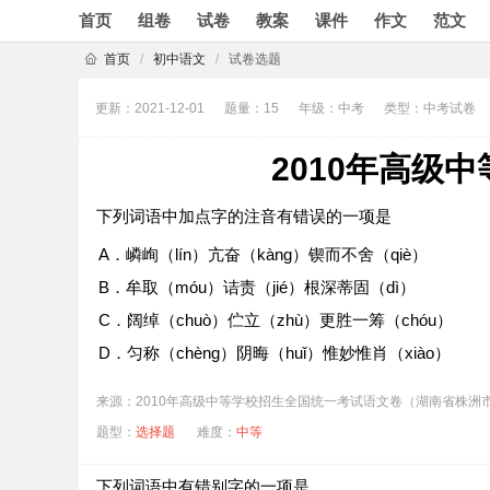
首页
组卷
试卷
教案
课件
作文
范文
首页
/
初中语文
/
试卷选题
更新：2021-12-01
题量：15
年级：中考
类型：中考试卷
2010年高级
下列词语中加点字的注音有错误的一项是
A．嶙峋（lín）亢奋（kàng）锲而不舍（qiè）
B．牟取（móu）诘责（jié）根深蒂固（dì）
C．阔绰（chuò）伫立（zhù）更胜一筹（chóu）
D．匀称（chèng）阴晦（huǐ）惟妙惟肖（xiào）
来源：2010年高级中等学校招生全国统一考试语文卷（湖南省株洲
题型：
选择题
难度：
中等
下列词语中有错别字的一项是