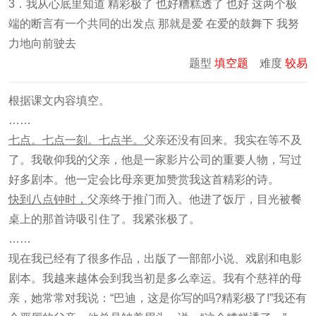
3．我从心底里知道 精彩极了 也好糟糕透了 也好 这两个极
端的断言有一个共同的出发点 那就是爱 在爱的鼓舞下 我努
力地向前驶去
题型
填空题
难度
较易
根据课文内容填空。
……
七点。七点一刻。七点半。
父亲还没有回来。我实在等不及
了。我敬仰我的父亲，他是一家影片公司的重要人物，写过
好多剧本。他一定会比母亲更加赞赏我这首精彩的诗。
快到八点钟时，
父亲终于推门而入。他进了饭厅，目光被餐
桌上的那首诗吸引住了。我紧张极了。
……
现在我已经有了很多作品，出版了一部部小说、戏剧和电影
剧本。我越来越体会到我当初是多么幸运。我有个慈祥的母
亲，她常常对我说：“巴迪，这是你写的吗?精彩极了!”我还有