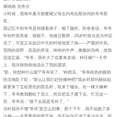
康纳德·克奇尔
小时候，我每年夏天都要随父母去内布拉斯加州的爷爷那
里。
我记忆中的爷爷是佝偻着身子，瘸了腿的。听爸爸说，爷爷
年轻时很英俊，很能干。他做过教师，26岁时就当选为州议
员了，可是正在如日中天的时候他患了病——严重的中风。
宽阔的原野，高高的草垛，哞哞的牛声，脆脆的鸟鸣，使我
流连忘返。“爷爷，我长大了也要来农场，种庄稼!”一天早
上，我兴致勃勃地说出了我的愿望。
“那，你想种什么呢?”爷爷笑了。“种西瓜。”爷爷棕色的眼睛
快活地眨了眨：“那么让我们赶快播种吧!”我从邻居玛丽姑姑
家要来了五粒黑色的西瓜籽，取来了锄头。在一棵大橡树
下，爷爷教我翻松了泥土，然后把瓜子撒下去。忙完这一
切，爷爷说：“接下去就是等待了。”
当时我并不懂“等待”是怎么回事。那个下午，我不知跑了多
少趟——去查看我的西瓜地，也不知为它浇了多少次水，把