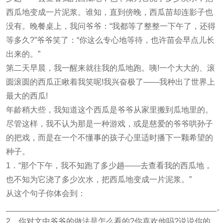
西瓜地变成一片泥浆。谁知，直到傍晚，西瓜苗却连影子也
没有。晚餐桌上，我问爷爷：“我都等了整整一下午了，还得
等多久?”爷爷笑了：“你这么专心地等待，也许苗会早点儿长
出来的。”
第二天早晨，我一醒来就往我的瓜地跑。咦!一个大大的、滚
圆滚圆的西瓜正瞅着我笑呢!我兴奋极了——我种出了世界上
最大的西瓜!
年龄稍大些，我知道这个西瓜是爷爷从家里搬到瓜地里的。
尽管这样，我不认为那是一种游戏，或是慈爱的爷爷哄孙子
的把戏，而是在一个不懂事的孩子心里适时播下一颗希望的
种子。
1．“那个下午，我不知跑了多少趟——去查看我的西瓜地，
也不知为它浇了多少次水，把西瓜地变成一片泥浆。”
从这个句子你体会到：
_______________________________________________
2．你对文中爷爷的做法是怎么看的?你喜欢他吗?说说你的