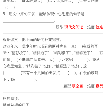
童年写诗，母亲表扬→( )→父亲批评→( )→长大感悟
→( )
5．用文中原句回答，能够体现中心思想的句子是
________________________。
题型
现代文阅读
难度
较难
根据课文，把下面的语句补充完整。
这些年来，我少年时代听到的两种声音一直( )在我的耳
际：“精彩极了”，“糟糕透了”；“精彩极了”，“糟糕透了”……它
们像( )不断地向我吹来。我( )，使极( )。我从
心底里知道，“精彩极了”也好，“糟糕透了”也好，这
( )它有一个共同的出发点——( )。在爱的鼓舞
下，我( )。
题型
填空题
难度
容易
拓展阅读。
播种希望的日子