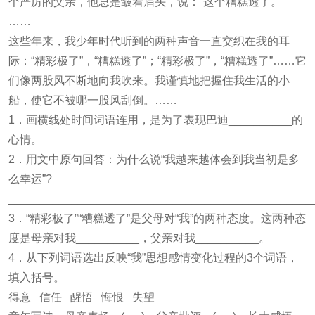
个严厉的父亲，他总是皱着眉头，说：“这个糟糕透了。”
……
这些年来，我少年时代听到的两种声音一直交织在我的耳
际：“精彩极了”，“糟糕透了”；“精彩极了”，“糟糕透了”……它
们像两股风不断地向我吹来。我谨慎地把握住我生活的小
船，使它不被哪一股风刮倒。……
1．画横线处时间词语连用，是为了表现巴迪__________的
心情。
2．用文中原句回答：为什么说“我越来越体会到我当初是多
么幸运”?
________________________________________________
3．“精彩极了”“糟糕透了”是父母对“我”的两种态度。这两种态
度是母亲对我__________，父亲对我__________。
4．从下列词语选出反映“我”思想感情变化过程的3个词语，
填入括号。
得意 信任 醒悟 悔恨 失望