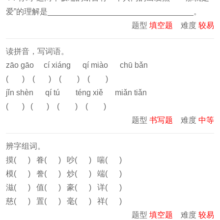
爱”的理解是_________________________________。
题型
填空题
难度
较易
读拼音，写词语。
zāo gāo cí xiáng qí miào chū bǎn
( ) ( ) ( ) ( )
jǐn shèn qí tú téng xiě miǎn tiǎn
( ) ( ) ( ) ( )
题型
书写题
难度
中等
辨字组词。
摸( ) 眷( ) 吵( ) 喘( )
模( ) 誊( ) 炒( ) 端( )
滋( ) 值( ) 豪( ) 详( )
慈( ) 置( ) 毫( ) 祥( )
题型
填空题
难度
较易