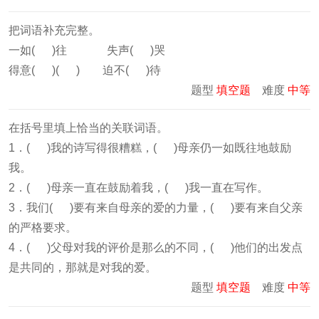
把词语补充完整。
一如( )往 失声( )哭
得意( )( ) 迫不( )待
题型
填空题
难度
中等
在括号里填上恰当的关联词语。
1．( )我的诗写得很糟糕，( )母亲仍一如既往地鼓励
我。
2．( )母亲一直在鼓励着我，( )我一直在写作。
3．我们( )要有来自母亲的爱的力量，( )要有来自父亲
的严格要求。
4．( )父母对我的评价是那么的不同，( )他们的出发点
是共同的，那就是对我的爱。
题型
填空题
难度
中等