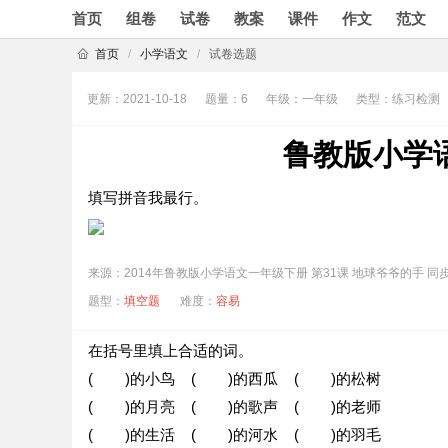
首页
组卷
试卷
教案
课件
作文
范文
首页
/
小学语文
/
试卷选题
更新：2021-10-18
题量：6
年级：一年级
类型：练习检测
鲁教版小学语
填写拼音我最行。
来源：2014年鲁教版小学语文一年级下册 第31课 地球爷爷的手 同
题型：
填空题
难度：
容易
在括号里填上合适的词。
( )的小鸟 ( )的西瓜 ( )的松树
( )的月亮 ( )的歌声 ( )的老师
( )的生活 ( )的河水 ( )的羽毛