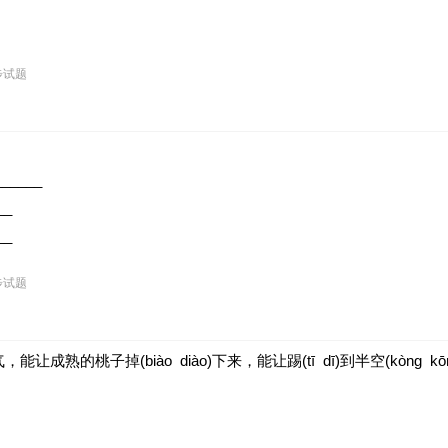
步试题
_____
__
__
步试题
熟的桃子掉(biào diào)下来，能让踢(tī dī)到半空(kòn