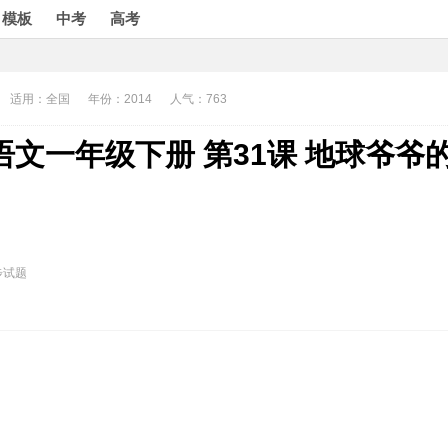
模板
中考
高考
适用：全国
年份：2014
人气：763
文一年级下册 第31课 地球爷爷
步试题