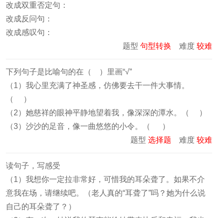
改成双重否定句：
改成反问句：
改成感叹句：
题型
句型转换
难度
较难
下列句子是比喻句的在（ ）里画“√”
（1）我心里充满了神圣感，仿佛要去干一件大事情。
（ ）
（2）她慈祥的眼神平静地望着我，像深深的潭水。（ ）
（3）沙沙的足音，像一曲悠悠的小令。（ ）
题型
选择题
难度
较难
读句子，写感受
（1）我想你一定拉非常好，可惜我的耳朵聋了。如果不介
意我在场，请继续吧。（老人真的“耳聋了”吗？她为什么说
自己的耳朵聋了？）