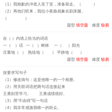
（1）我抱歉的冲老人笑了笑，准备留走。（ ）
（2）再他们听来，我拉小夜曲就象在剧床腿。
（ ）
题型
填空题
难度
较易
在（ ）内填上恰当的词语
一（ ）话 一（ ）树林 一（ ）阳光
庄重地（ ） 熟练地（ ） 平静地（ ）
题型
填空题
难度
较易
按要求写句子
（1）修改病句：这是他唯一的一个相册。
（2）用关联词语把两句话连接起来
王勇刻苦学习。 王勇成绩很好。
（3）用“不由得”写一句话
（4）我非常感激我唯一的听众。