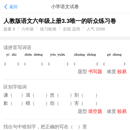
小学语文试卷
返回
人教版语文六年级上册3.3唯一的听众练习卷
题量 8
六年级
练习检测
全国 适用
人气 2098
读拼音写词语
题型
书写题
难度
较易
区别字组词
谦（ ）溜（ ）悠（ ）割（ ）
歉（ ）榴（ ）怨（ ）害（ ）
题型
填空题
难度
较易
找出句中错别字，把正确的写在（ ）里