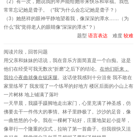
（2）有一次，她说我的琴声能给她带来快乐和幸福。我也
常常忘记她是聋子。（“我”为什么会忘记她是聋子？）
（3）她慈祥的眼神平静地望着我，像深深的潭水……（为
什么“我”觉得老人的眼睛像“深深的潭水”？）
题型
语言表达
难度
较难
阅读片段，回答问题
用父亲和妹妹的话说，我在音乐方面简直是一个白痴。这是
他们在经受可我无数次“折磨”之后下的结论。
在他们听来，
我拉小夜曲就像在锯床腿
。这话使我感到十分沮丧 我不敢在
家里练琴了 我发现了一个练琴的好地方 楼区后面的小山上有
一片树林 地上铺满了落叶
一天早晨，我蹑手蹑脚地走出家门，心里充满了神圣感，仿
佛要去干一件伟大的事情。林子里静极了。沙沙的足音，像
一曲悠悠的小令。我在一棵树下站好，庄重地架起小提琴，
像举行一个隆重的仪式，拉响了第一首曲子。但我很快又沮