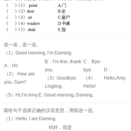
读一读，连一连。
（1）Good morning, I’m Daming.
B．I’m fine, thank
C．Bye-
A．Hi!
you.
bye.
D．
（2） How are
（3）Goodbye,
（4）
Hello,Amy.
you, Sam?
Lingling.
Hello!
（5）Hi,I’m Amy.E. Good morning, Daming.
请给句子选择正确的汉语意思，用线连一连。
（1）Hello, I am Daming.
你好，我是