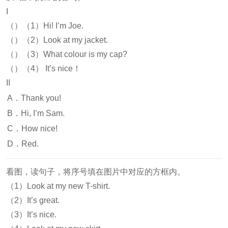
I
（）（1）Hi! I’m Joe.
（）（2）Look at my jacket.
（）（3）What colour is my cap?
（）（4） It’s nice！
II
A．Thank you!
B．Hi, I’m Sam.
C．How nice!
D．Red.
看图，读句子，将序号填在图片中对应的方框内。
（1）Look at my new T-shirt.
（2）It’s great.
（3）It’s nice.