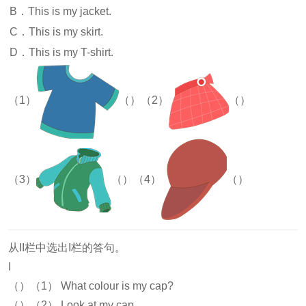
B．This is my jacket.
C．This is my skirt.
D．This is my T-shirt.
（1）
（）（2）
（）
（3）
（）（4）
（）
从II栏中选出I栏的答句。
I
（）（1） What colour is my cap?
（）（2） Look at my cap.