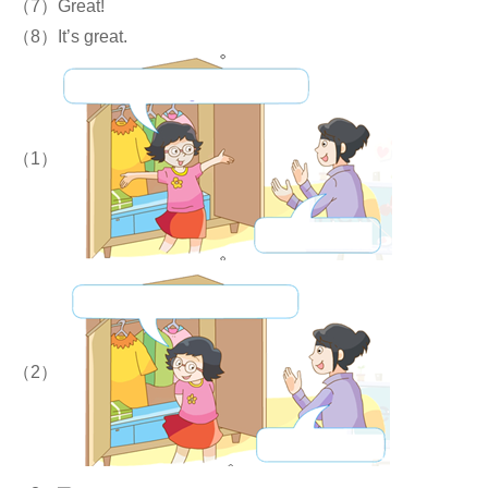
（7）Great!
（8）It’s great.
（1）
（2）