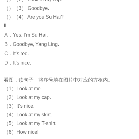
（）（3） Goodbye.
（）（4） Are you Su Hai?
II
A．Yes, I’m Su Hai.
B．Goodbye, Yang Ling.
C．It’s red.
D．It’s nice.
看图，读句子，将序号填在图片中对应的方框内。
（1）Look at me.
（2）Look at my cap.
（3）It’s nice.
（4）Look at my skirt.
（5）Look at my T-shirt.
（6）How nice!