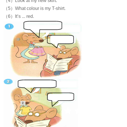
（4）Look at my new skirt.
（5）What colour is my T-shirt.
（6）It’s ... red.