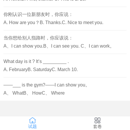
你刚认识一位新朋友时，你应说：
A. How are you？B. Thanks.C. Nice to meet you.
当你想给别人指路时，你应该说：
A、I can show you.B、I can see you. C、I can work。
What day is it ? It’s _________ .
A. FebruaryB. SaturdayC. March 10.
——___ is the gym?——I can show you。
A、 WhatB、 HowC、 Where
试题
套卷