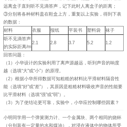
远离盒子直到听不见滴答声，记下此时人离盒子的距离；
③分别将各种材料盖在鞋盒上方，重复以上实验，得到下表
的数据：
材料
衣服
报纸
平装书
塑料袋
袜子
听不见滴答声
2.1
2.8
3.7
5.2
1.2
的实际距离/m
回答问题：
（1）小华设计的实验利用了离声源越远，听到声音的响度
越
（选填“大”或“小”）的原理。
（2）根据小华所得数据可知粗糙的材料比平滑材料隔音性
能
（选填“好”或“差”），其原因是粗糙材料吸收声音的性能要
比平滑材料
（选填“强”或“弱”）。
（3）为了使结论更可靠，实验中，小华应控制哪些因素？
小明同学用一个弹簧测力计、一个金属块、两个相同的烧杯
（分别装有一定量的水和煤油），对浸在液体中的物体所受