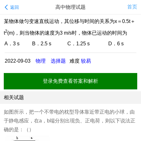
首页
高中物理试题
返回
某物体做匀变速直线运动，其位移与时间的关系为x＝0.5t＋
2
t
(m)，则当物体的速度为3 m/s时，物体已运动的时间为
A．3 s
B．2.5 s
C．1.25 s
D．6 s
2022-09-03
物理
选择题
难度
较易
登录免费查看答案和解析
相关试题
如图所示，把一个不带电的枕型导体靠近带正电的小球，由
于静电感应，在a，b端分别出现负、正电荷，则以下说法正
确的是：（）