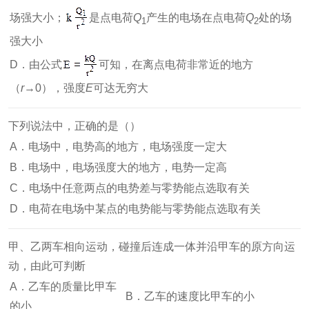
场强大小；
是点电荷
Q
产生的电场在点电荷
Q
处的场
1
2
强大小
D．由公式
可知，在离点电荷非常近的地方
（
r
→0），强度
E
可达无穷大
下列说法中，正确的是（）
A．电场中，电势高的地方，电场强度一定大
B．电场中，电场强度大的地方，电势一定高
C．电场中任意两点的电势差与零势能点选取有关
D．电荷在电场中某点的电势能与零势能点选取有关
甲、乙两车相向运动，碰撞后连成一体并沿甲车的原方向运
动，由此可判断
A．乙车的质量比甲车
B．乙车的速度比甲车的小
的小