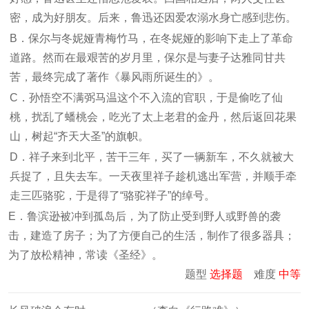
密，成为好朋友。后来，鲁迅还因爱农溺水身亡感到悲伤。
B．保尔与冬妮娅青梅竹马，在冬妮娅的影响下走上了革命
道路。然而在最艰苦的岁月里，保尔是与妻子达雅同甘共
苦，最终完成了著作《暴风雨所诞生的》。
C．孙悟空不满弼马温这个不入流的官职，于是偷吃了仙
桃，扰乱了蟠桃会，吃光了太上老君的金丹，然后返回花果
山，树起“齐天大圣”的旗帜。
D．祥子来到北平，苦干三年，买了一辆新车，不久就被大
兵捉了，且失去车。一天夜里祥子趁机逃出军营，并顺手牵
走三匹骆驼，于是得了“骆驼祥子”的绰号。
E．鲁滨逊被冲到孤岛后，为了防止受到野人或野兽的袭
击，建造了房子；为了方便自己的生活，制作了很多器具；
为了放松精神，常读《圣经》。
题型
选择题
难度
中等