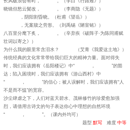
长风破浪会有时， 。（李白《行路难》）
晓镜但愁云鬓改， 。（李商隐《无题》）
，阴阳割昏晓。（杜甫《望岳》）
，无案牍之劳形。（刘禹锡《陋室铭》）
八百里分麾下炙， 。（辛弃疾《破阵子·为陈同甫赋
壮词以寄之》）
为什么我的眼里常含泪水？ （艾青《我爱这土地》）
传统经典的文化常常带给我们巨大的精神力量。面对得失
时，我们应该拥有《岳阳楼记》中“ ， ”的豁
达；陷入困境时，我们应该拥有《游山西村》中
“ ， ”的信心；被人误解时，我们应该拥有“人
不是而不愠”的宽容。
沙尘肆虐之下，人们对蓝天碧水、茂林修竹的珍爱愈加强
烈，请借用古诗文的句子表达你心中理想的自然环境
“ ， ”。（课内外均可）
题型
默写
难度
中等