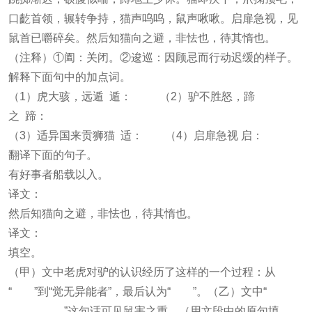
口齕首领，辗转争持，猫声呜呜，鼠声啾啾。启扉急视，见
鼠首已嚼碎矣。然后知猫向之避，非怯也，待其惰也。
（注释）①阖：关闭。②逡巡：因顾忌而行动迟缓的样子。
解释下面句中的加点词。
（1）虎大骇，远遁 遁： （2）驴不胜怒，蹄
之 蹄：
（3）适异国来贡狮猫 适： （4）启扉急视 启：
翻译下面的句子。
有好事者船载以入。
译文：
然后知猫向之避，非怯也，待其惰也。
译文：
填空。
（甲）文中老虎对驴的认识经历了这样的一个过程：从
“ ”到“觉无异能者”，最后认为“ ”。（乙）文中“
， ”这句话可见鼠害之重。（用文段中的原句填