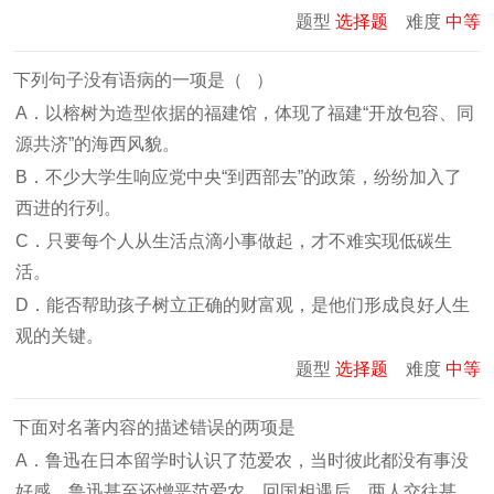
题型
选择题
难度
中等
下列句子没有语病的一项是（ ）
A．以榕树为造型依据的福建馆，体现了福建“开放包容、同
源共济”的海西风貌。
B．不少大学生响应党中央“到西部去”的政策，纷纷加入了
西进的行列。
C．只要每个人从生活点滴小事做起，才不难实现低碳生
活。
D．能否帮助孩子树立正确的财富观，是他们形成良好人生
观的关键。
题型
选择题
难度
中等
下面对名著内容的描述错误的两项是
A．鲁迅在日本留学时认识了范爱农，当时彼此都没有事没
好感，鲁迅甚至还憎恶范爱农。回国相遇后，两人交往甚