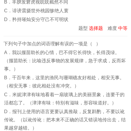
B．丰腴发窘虎视眈眈截然不同
C．诽谤震摄世外桃园惨绝人寰
D．矜持璀灿安分守己不可明状
题型
选择题
难度
中等
下列句子中加点的词语理解有误的一项是（ ）
A．我以揠苗助长的心情，巴不得它长得快，长得茂绿。
（揠苗助长：比喻违反事物的发展规律，急于求成，反而坏
事。）
B．千百年来，这里的渔民与珊瑚礁友好相处，相安无事。
（相安无事：彼此相处没有冲突。）
C．米妮津津有味地看着一扇玻璃上的美丽景象，连要干的
活都忘了。（津津有味：特别有滋味，形容味道好。）
D．报刊上使用的语言更要认真推敲，反复斟酌，不要以讹
传讹。（以讹传讹：把本来不正确的话又错误地传出去，结
果越穿越错。）