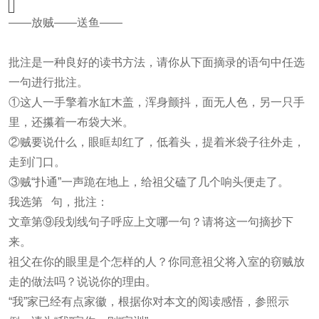
——放贼——送鱼——
批注是一种良好的读书方法，请你从下面摘录的语句中任选
一句进行批注。
①这人一手擎着水缸木盖，浑身颤抖，面无人色，另一只手
里，还攥着一布袋大米。
②贼要说什么，眼眶却红了，低着头，提着米袋子往外走，
走到门口。
③贼“扑通”一声跪在地上，给祖父磕了几个响头便走了。
我选第 句，批注：
文章第⑨段划线句子呼应上文哪一句？请将这一句摘抄下
来。
祖父在你的眼里是个怎样的人？你同意祖父将入室的窃贼放
走的做法吗？说说你的理由。
“我”家已经有点家徽，根据你对本文的阅读感悟，参照示