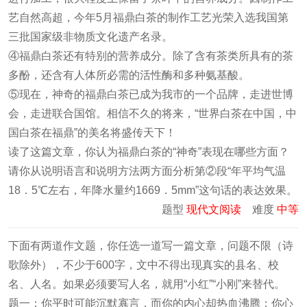
艺自然高超，今年5月福鼎白茶的制作工艺光荣入选我国第
三批国家级非物质文化遗产名录。
④福鼎白茶还有特别的营养成分。除了含有茶类所具有的茶
多酚，还含有人体所必需的活性酶和多种氨基酸。
⑤现在，神奇的福鼎白茶已成为我市的一个品牌，走进世博
会，走进联合国馆。相信不久的将来，“世界白茶在中国，中
国白茶在福鼎”的美名将盛传天下！
读了这篇文章，你认为福鼎白茶的“神奇”表现在哪些方面？
请你从说明语言和说明方法两方面分析第②段“年平均气温
18．5℃左右，年降水量约1669．5mm”这句话的表达效果。
题型
现代文阅读
难度
中等
下面有两道作文题，你任选一道写一篇文章，问题不限（诗
歌除外），不少于600字，文中不得出现真实的县名、校
名、人名。如果必须要写人名，就用“小红”“小刚”来替代。
题一：你平时可能沉默寡言，而你的内心却热血沸腾；你心