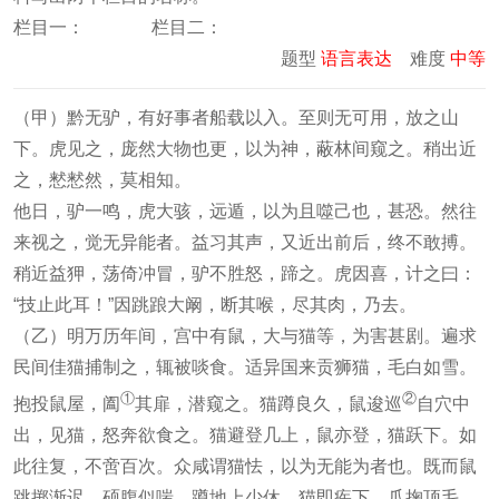
栏目一： 栏目二：
题型
语言表达
难度
中等
（甲）黔无驴，有好事者船载以入。至则无可用，放之山
下。虎见之，庞然大物也更，以为神，蔽林间窥之。稍出近
之，慭慭然，莫相知。
他日，驴一鸣，虎大骇，远遁，以为且噬己也，甚恐。然往
来视之，觉无异能者。益习其声，又近出前后，终不敢搏。
稍近益狎，荡倚冲冒，驴不胜怒，蹄之。虎因喜，计之曰：
“技止此耳！”因跳踉大阚，断其喉，尽其肉，乃去。
（乙）明万历年间，宫中有鼠，大与猫等，为害甚剧。遍求
民间佳猫捕制之，辄被啖食。适异国来贡狮猫，毛白如雪。
①
②
抱投鼠屋，阖
其扉，潜窥之。猫蹲良久，鼠逡巡
自穴中
出，见猫，怒奔欲食之。猫避登几上，鼠亦登，猫跃下。如
此往复，不啻百次。众咸谓猫怯，以为无能为者也。既而鼠
跳掷渐迟，硕腹似喘，蹲地上少休。猫即疾下，爪掬顶毛，