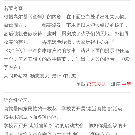
名著考查。
根据高尔基《童年》的内容，在下面空白处填出相关人物。
每逢周六， 都要惩罚一下本周以来犯过错误的孩子，
然后他就去做晚祷，这时，厨房成了孩子们的天地。外祖母
收养的弃儿 弄来黑色蟑螂，大家玩得不亦乐乎。
《水浒传》中许多家喻户晓的故事，请从下面的提示中任选
一个，简述其相关的故事情节，并写出主人公的绰号。（60
字左右）
大闹野猪林 杨志卖刀 景阳冈打虎
题型
语言表达
难度
中等
综合性学习。
畲族是闽东民族的一枝花，学校要开展“走近畲族”的活动，
按要求完成下面各项内容。
学校要召开“走近畲族”活动的启动大会，假如你是会议的主
持人，请你为本次会议写一段开场白。（80字左右，）