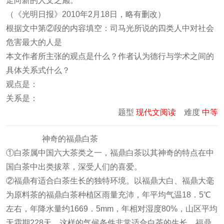
走向新的人文之巅。
（《光明日报》2010年2月18日，略有删改）
根据文中第②段的内容填空：司马光所说的四类人中对社会
危害最大的人是
本文作者所主张的观点是什么？作者认为德行与学术之间的
具体关系式什么？
观点是：
关系是：
题型
现代文阅读
难度
中等
神奇的福鼎白茶
①白茶属中国六大茶类之一，福鼎白茶以其神奇的特点在中
国白茶中出类拔萃，深受人们的喜爱。
②福鼎有适合白茶生长的独特环境。以福鼎大白、福鼎大毫
为原料茶的福鼎白茶种植区雨量充沛，年平均气温18．5℃
左右，年降水量约1669．5mm，年相对湿度80%，山区平均
无霜期228天。这样的气候条件非常适合白茶的生长。福鼎