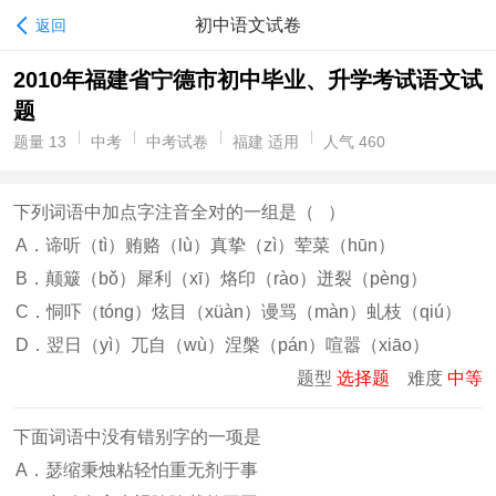
初中语文试卷
返回
2010年福建省宁德市初中毕业、升学考试语文试
题
题量 13
中考
中考试卷
福建 适用
人气 460
下列词语中加点字注音全对的一组是（ ）
A．谛听（tì）贿赂（lù）真挚（zì）荤菜（hūn）
B．颠簸（bǒ）犀利（xī）烙印（rào）迸裂（pèng）
C．恫吓（tóng）炫目（xüàn）谩骂（màn）虬枝（qiú）
D．翌日（yì）兀自（wù）涅槃（pán）喧嚣（xiāo）
题型
选择题
难度
中等
下面词语中没有错别字的一项是
A．瑟缩秉烛粘轻怕重无剂于事