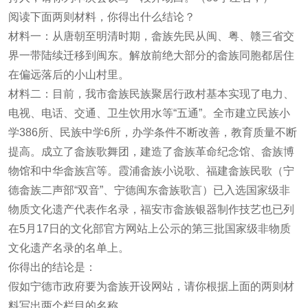
阅读下面两则材料，你得出什么结论？
材料一：从唐朝至明清时期，畲族先民从闽、粤、赣三省交
界一带陆续迁移到闽东。解放前绝大部分的畲族同胞都居住
在偏远落后的小山村里。
材料二：目前，我市畲族民族聚居行政村基本实现了电力、
电视、电话、交通、卫生饮用水等“五通”。全市建立民族小
学386所、民族中学6所，办学条件不断改善，教育质量不断
提高。成立了畲族歌舞团，建造了畲族革命纪念馆、畲族博
物馆和中华畲族宫等。霞浦畲族小说歌、福建畲族民歌（宁
德畲族二声部“双音”、宁德闽东畲族歌言）已入选国家级非
物质文化遗产代表作名录，福安市畲族银器制作技艺也已列
在5月17日的文化部官方网站上公示的第三批国家级非物质
文化遗产名录的名单上。
你得出的结论是：
假如宁德市政府要为畲族开设网站，请你根据上面的两则材
料写出两个栏目的名称。