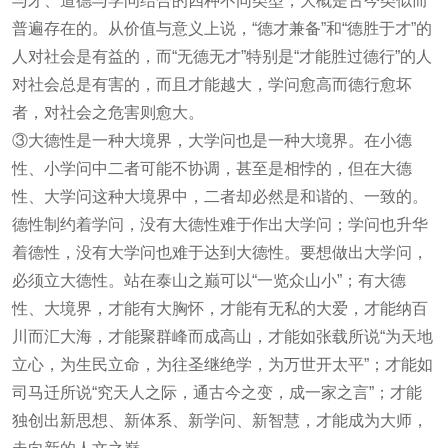
与才、道德与学问结合的四种不同类型，大概是古今类似而
普遍存在的。从价值与意义上说，“德才兼备”和“德胜于才”的
人对社会是有益的，而“无德无才”特别是“才能胜过德行”的人
对社会总是有害的，而且才能越大，学问愈高而德行愈坏
者，对社会之危害则愈大。
③大德性是一种大境界，大学问也是一种大境界。在小德
性、小学问中二者可能不协调，甚至是相悖的，但在大德
性、大学问这种大境界中，二者却必然是和谐的、一致的。
德性制约着学问，没有大德性难于作出大学问；学问也升华
着德性，没有大学问也难于达到大德性。要想做出大学问，
必须立大德性。站在泰山之巅可以“一览众山小”；有大德
性、大境界，才能有大胸怀，才能有无私的大爱，才能纳百
川而汇大海，才能聚群峰而成高山，才能如张载所说“为天地
立心，为生民立命，为往圣继绝学，为万世开太平”；才能如
司马迁所说“究天人之际，通古今之变，成一家之言”；才能
独创出新思想、新体系、新学问、新智慧，才能成为大师，