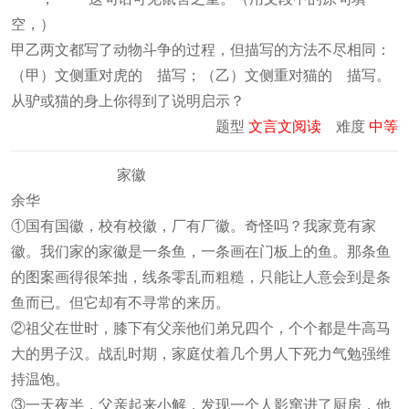
空，）
甲乙两文都写了动物斗争的过程，但描写的方法不尽相同：
（甲）文侧重对虎的 描写；（乙）文侧重对猫的 描写。
从驴或猫的身上你得到了说明启示？
题型
文言文阅读
难度
中等
家徽
余华
①国有国徽，校有校徽，厂有厂徽。奇怪吗？我家竟有家
徽。我们家的家徽是一条鱼，一条画在门板上的鱼。那条鱼
的图案画得很笨拙，线条零乱而粗糙，只能让人意会到是条
鱼而已。但它却有不寻常的来历。
②祖父在世时，膝下有父亲他们弟兄四个，个个都是牛高马
大的男子汉。战乱时期，家庭仗着几个男人下死力气勉强维
持温饱。
③一天夜半，父亲起来小解，发现一个人影窜进了厨房，他