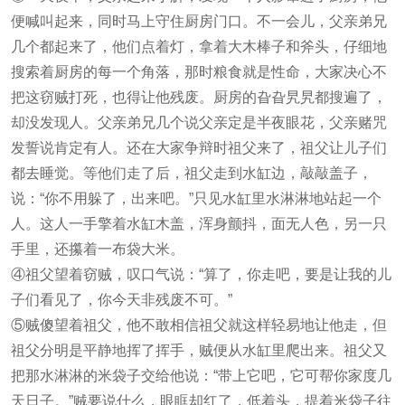
便喊叫起来，同时马上守住厨房门口。不一会儿，父亲弟兄
几个都起来了，他们点着灯，拿着大木棒子和斧头，仔细地
搜索着厨房的每一个角落，那时粮食就是性命，大家决心不
把这窃贼打死，也得让他残废。厨房的旮旮旯旯都搜遍了，
却没发现人。父亲弟兄几个说父亲定是半夜眼花，父亲赌咒
发誓说肯定有人。还在大家争辩时祖父来了，祖父让儿子们
都去睡觉。等他们走了后，祖父走到水缸边，敲敲盖子，
说：“你不用躲了，出来吧。”只见水缸里水淋淋地站起一个
人。这人一手擎着水缸木盖，浑身颤抖，面无人色，另一只
手里，还攥着一布袋大米。
④祖父望着窃贼，叹口气说：“算了，你走吧，要是让我的儿
子们看见了，你今天非残废不可。”
⑤贼傻望着祖父，他不敢相信祖父就这样轻易地让他走，但
祖父分明是平静地挥了挥手，贼便从水缸里爬出来。祖父又
把那水淋淋的米袋子交给他说：“带上它吧，它可帮你家度几
天日子。”贼要说什么，眼眶却红了，低着头，提着米袋子往