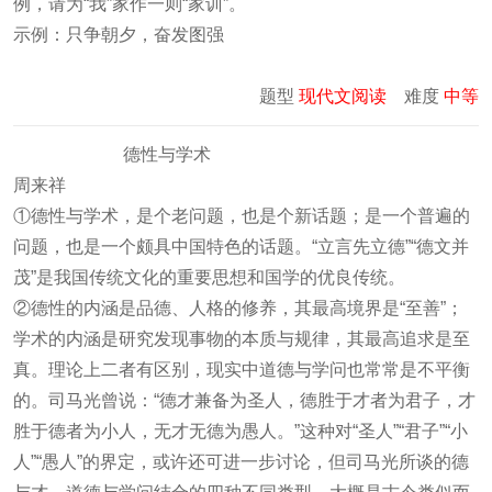
例，请为“我”家作一则“家训”。
示例：只争朝夕，奋发图强
题型
现代文阅读
难度
中等
德性与学术
周来祥
①德性与学术，是个老问题，也是个新话题；是一个普遍的
问题，也是一个颇具中国特色的话题。“立言先立德”“德文并
茂”是我国传统文化的重要思想和国学的优良传统。
②德性的内涵是品德、人格的修养，其最高境界是“至善”；
学术的内涵是研究发现事物的本质与规律，其最高追求是至
真。理论上二者有区别，现实中道德与学问也常常是不平衡
的。司马光曾说：“德才兼备为圣人，德胜于才者为君子，才
胜于德者为小人，无才无德为愚人。”这种对“圣人”“君子”“小
人”“愚人”的界定，或许还可进一步讨论，但司马光所谈的德