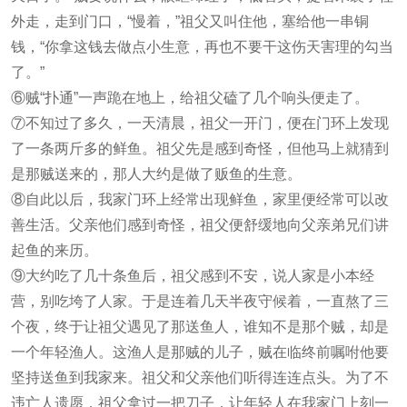
外走，走到门口，“慢着，”祖父又叫住他，塞给他一串铜
钱，“你拿这钱去做点小生意，再也不要干这伤天害理的勾当
了。”
⑥贼“扑通”一声跪在地上，给祖父磕了几个响头便走了。
⑦不知过了多久，一天清晨，祖父一开门，便在门环上发现
了一条两斤多的鲜鱼。祖父先是感到奇怪，但他马上就猜到
是那贼送来的，那人大约是做了贩鱼的生意。
⑧自此以后，我家门环上经常出现鲜鱼，家里便经常可以改
善生活。父亲他们感到奇怪，祖父便舒缓地向父亲弟兄们讲
起鱼的来历。
⑨大约吃了几十条鱼后，祖父感到不安，说人家是小本经
营，别吃垮了人家。于是连着几天半夜守候着，一直熬了三
个夜，终于让祖父遇见了那送鱼人，谁知不是那个贼，却是
一个年轻渔人。这渔人是那贼的儿子，贼在临终前嘱咐他要
坚持送鱼到我家来。祖父和父亲他们听得连连点头。为了不
违亡人遗愿，祖父拿过一把刀子，让年轻人在我家门上刻一