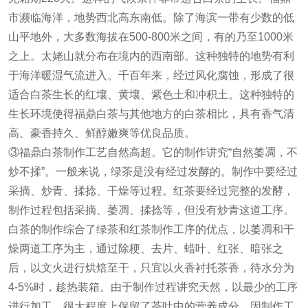
市濒临海洋，地势西北高东南低。除了海滨一带有少数的低
山平地外，大多数海拔在500-800米之间，有的乃至1000米
之上。太姥山就分布在境内的西南部。这种独特的地势有利
于海洋暖湿气流进入。千百年来，经过风化腐蚀，形成了很
适合白茶生长的红壤、黄壤、紫色土和冲积土。这种独特的
生长环境使得福鼎白茶与其他地方的白茶相比，具有香气清
高、豪香持久、鲜醇嫩爽等优良品质。
③福鼎白茶制作工艺自然高超。它的制作讲究“自然萎凋，不
炒不揉”。一般来说，绿茶是没有经过发酵的。制作中要经过
采摘、炒青、揉捻、干燥等过程。红茶要经过完整的发酵，
制作过程包括采摘、萎凋、揉捻等，但没有炒青这道工序。
白茶的制作综合了绿茶和红茶制作工序的优点，以萎凋和干
燥两道工序为主，通过除梗、去片、蜡叶、红张、暗张之
后，以文火进行烘焙至干，只宜以火香衬托茶香，待水分为
4-5%时，趁热装箱。由于制作过程讲究天然，以最少的工序
进行加工，很大程度上保留了茶叶中的营养成分。因制作工