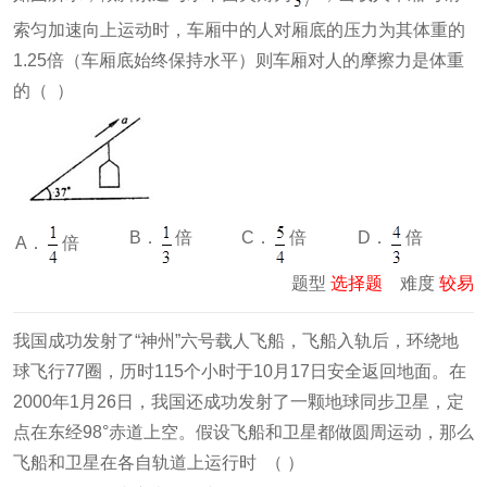
索匀加速向上运动时，车厢中的人对厢底的压力为其体重的
1.25倍（车厢底始终保持水平）则车厢对人的摩擦力是体重
的（ ）
B．
倍
C．
倍
D．
倍
A．
倍
题型
选择题
难度
较易
我国成功发射了“神州”六号载人飞船，飞船入轨后，环绕地
球飞行77圈，历时115个小时于10月17日安全返回地面。在
2000年1月26日，我国还成功发射了一颗地球同步卫星，定
点在东经98°赤道上空。假设飞船和卫星都做圆周运动，那么
飞船和卫星在各自轨道上运行时 （ ）