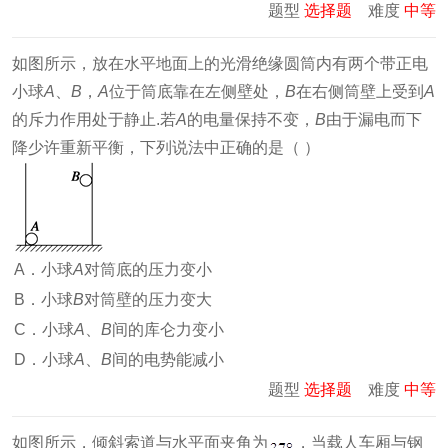
题型
选择题
难度
中等
如图所示，放在水平地面上的光滑绝缘圆筒内有两个带正电
小球
A
、
B
，
A
位于筒底靠在左侧壁处，
B
在右侧筒壁上受到
A
的斥力作用处于静止.若
A
的电量保持不变，
B
由于漏电而下
降少许重新平衡，下列说法中正确的是（ ）
A．小球
A
对筒底的压力变小
B．小球
B
对筒壁的压力变大
C．小球
A
、
B
间的库仑力变小
D．小球
A
、
B
间的电势能减小
题型
选择题
难度
中等
如图所示，倾斜索道与水平面夹角为
，当载人车厢与钢