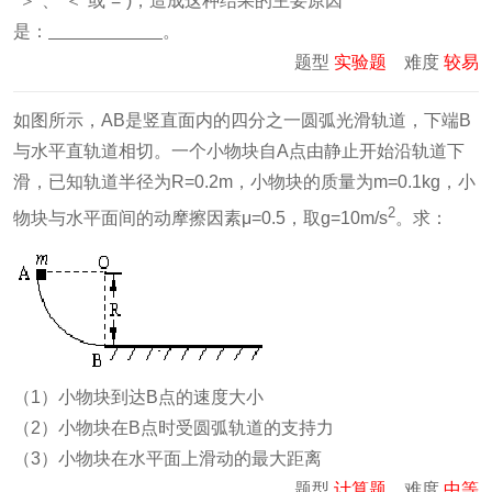
“＞”、“＜”或“=”)，造成这种结果的主要原因
是：
。
题型
实验题
难度
较易
如图所示，AB是竖直面内的四分之一圆弧光滑轨道，下端B
与水平直轨道相切。一个小物块自A点由静止开始沿轨道下
滑，已知轨道半径为R=0.2m，小物块的质量为m=0.1kg，小
2
物块与水平面间的动摩擦因素μ=0.5，取g=10m/s
。求：
（1）小物块到达B点的速度大小
（2）小物块在B点时受圆弧轨道的支持力
（3）小物块在水平面上滑动的最大距离
题型
计算题
难度
中等