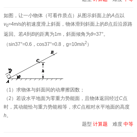
如图，让一小物体（可看作质点）从图示斜面上的
A
点以
v
=4m/s的初速度滑上斜面，物体滑到斜面上的
B
点后沿原路
0
返回。若
A
到
B
的距离为1m，斜面倾角为
θ
=37°。
2
（sin37°=0.6，cos37°=0.8，g=10m/s
）
（1）求物体与斜面间的动摩擦因数；
（2）若设水平地面为零重力势能面，且物体返回经过
C
点
时，其动能恰与重力势能相等，求
C
点相对水平地面的高度
h
。
题型
计算题
难度
中等