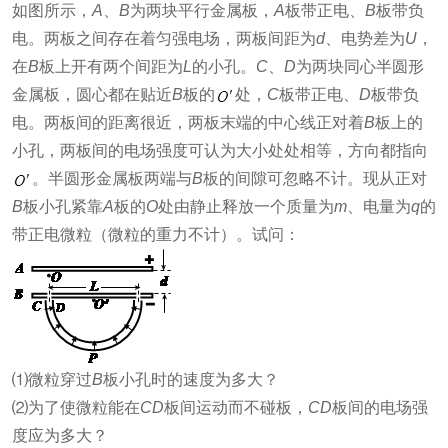
如图所示，
A
、
B
为两块平行金属板，
A
板带正电、
B
板带负
电。两板之间存在着匀强电场，两板间距为
d
、电势差为
U
，
在
B
板上开有两个间距为
L
的小孔。
C
、
D
为两块同心半圆形
金属板，圆心都在贴近
B
板的
处，
C
板带正电、
D
板带负
电。两板间的距离很近，两板末端的中心线正对着
B
板上的
小孔，两板间的电场强度可认为大小处处相等，方向都指向
。半圆形金属板两端与
B
板的间隙可忽略不计。现从正对
B
板小孔紧靠
A
板的
O
处由静止释放一个质量为
m
、电量为
q
的
带正电微粒（微粒的重力不计）。试问：
⑴微粒穿过
B
板小孔时的速度为多大？
⑵为了使微粒能在
CD
板间运动而不碰板，
CD
板间的电场强
度应为多大？