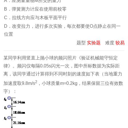
A．应测量重物M所受的重力
B．弹簧测力计应在使用前校零
C．拉线方向应与木板平面平行
D．改变拉力，进行多次实验，每次都要使O点静止在同一
位置
题型
实验题
难度
较易
某同学利用竖直上抛小球的频闪照片《验证机械能守恒定
律》。频闪仪每隔0.05s闪光一次，图中所标数据为实际距
离，该同学通过计算得到不同时刻的速度如下表（当地重力
2
加速度取9.8m/s
，小球质量
m
=0.2kg，结果保留三位有效数
字）：