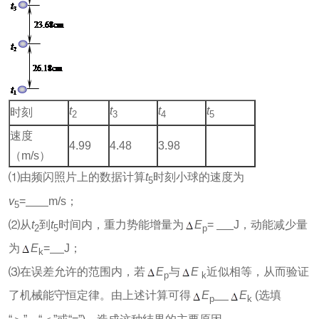
t
t
t
t
时刻
2
3
4
5
速度
4.99
4.48
3.98
（m/s）
⑴由频闪照片上的数据计算
t
时刻小球的速度为
5
v
=
m/s；
5
⑵从
t
到
t
时间内，重力势能增量为
E
=
J，动能减少量
2
5
p
为
E
=
J；
k
⑶在误差允许的范围内，若
E
与
E
近似相等，从而验证
p
k
了机械能守恒定律。由上述计算可得
E
E
(选填
p
k