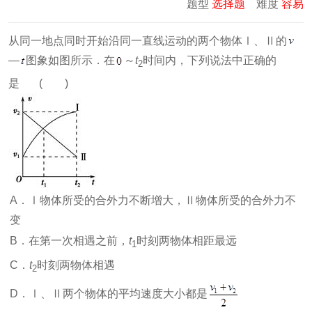
题型
选择题
难度
容易
从同一地点同时开始沿同一直线运动的两个物体Ⅰ、Ⅱ的
—
图象如图所示．在
～
t
时间内，下列说法中正确的
2
是 ( )
A．Ⅰ物体所受的合外力不断增大，Ⅱ物体所受的合外力不
变
B．在第一次相遇之前，
t
时刻两物体相距最远
1
C．
t
时刻两物体相遇
2
D．Ⅰ、Ⅱ两个物体的平均速度大小都是