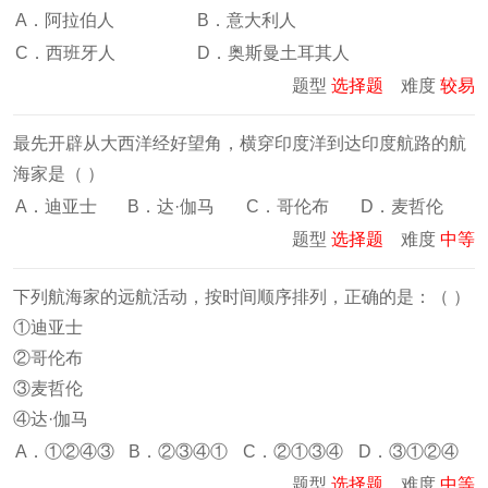
A．阿拉伯人
B．意大利人
C．西班牙人
D．奥斯曼土耳其人
题型
选择题
难度
较易
最先开辟从大西洋经好望角，横穿印度洋到达印度航路的航
海家是（ ）
A．迪亚士
B．达·伽马
C．哥伦布
D．麦哲伦
题型
选择题
难度
中等
下列航海家的远航活动，按时间顺序排列，正确的是：（ ）
①迪亚士
②哥伦布
③麦哲伦
④达·伽马
A．①②④③
B．②③④①
C．②①③④
D．③①②④
题型
选择题
难度
中等