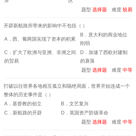
岸
区
题型
选择题
难度
较易
开辟新航路所带来的影响中不包括（ ）
B．意大利的商业地位
A．西、葡两国实现了资本的积累
削弱
C．扩大了欧洲与亚洲、非洲之间
D．加速了西欧封建制
的贸易
的衰落
题型
选择题
难度
中等
打破以往世界各地相互孤立和隔绝局面，世界开始连成一个
整体的历史事件是（ ）
A．基督教的创立
B．文艺复兴
C．新航路的开辟
D．英国资产阶级革命
题型
选择题
难度
中等