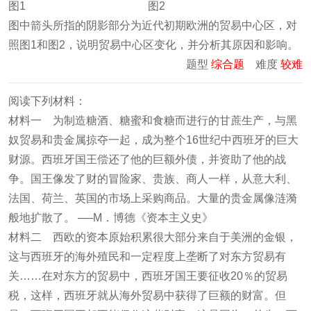
图1 图2
图中箭头所指的阴影部分为近代初期欧洲的贸易中心区，对
照图1和图2，说明贸易中心区变化，并分析其原因和影响。
题型
综合题
难度
较难
阅读下列材料：
材料一 为制造糖酒、糖蜜和食糖而进行的甘蔗生产，与黑
奴贸易和贵金属掠夺一起，成为整个16世纪中西班牙的巨大
财源。西班牙国王偿还了他的巨额外债，并资助了他的战
争。国王像发了财的冒险家、贵族、商人一样，从意大利、
法国、荷兰、英国的市场上采购商品。大量的贵金属像涟漪
般地扩散了。 ──M．博德《资本主义史》
材料二 西欧的资本原始积累很大部分来自于美洲的金银，
这与西班牙的海外殖民和一定程度上垄断了对东方贸易有
关……在对东方的贸易中，西班牙国王要征收20％的贸易
税，这样，西班牙就从海外贸易中获得了巨额的财富。但