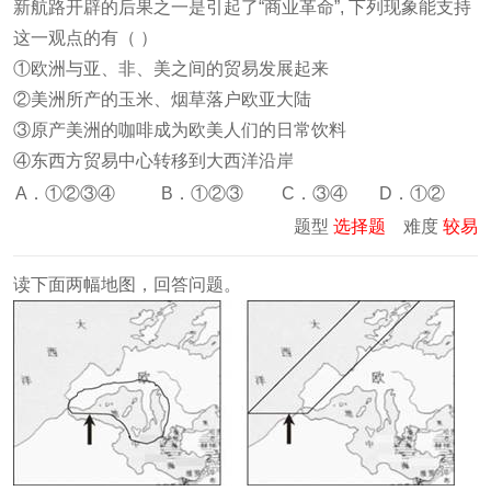
新航路开辟的后果之一是引起了“商业革命”, 下列现象能支持
这一观点的有（ ）
①欧洲与亚、非、美之间的贸易发展起来
②美洲所产的玉米、烟草落户欧亚大陆
③原产美洲的咖啡成为欧美人们的日常饮料
④东西方贸易中心转移到大西洋沿岸
A．①②③④
B．①②③
C．③④
D．①②
题型
选择题
难度
较易
读下面两幅地图，回答问题。