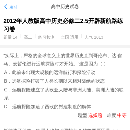
高中历史试卷
返回
2012年人教版高中历史必修二2.5开辟新航路练
习卷
题量 14
高二
练习检测
全国 适用
人气 1013
“实际上，严格的全球意义上的世界历史直到哥伦布、达·伽
马、麦哲伦进行远航探险时才开始。”这是因为（ ）
A．此前未出现大规模的远洋航行和探险活动
B．远航探险打破了人类长期以来相对隔绝的状态
C．远航探险建立了从欧亚大陆与非洲大陆、美洲大陆的联
系
D．远航探险加速了西欧的封建制度的解体
题型
选择题
难度
中等