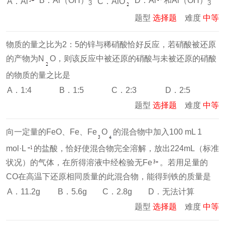
B．Al（OH）
D．Al
和Al（OH）
A．Al
C．AlO
3
3
题型
选择题
难度
中等
物质的量之比为2：5的锌与稀硝酸恰好反应，若硝酸被还原
的产物为N
O，则该反应中被还原的硝酸与未被还原的硝酸
的物质的量之比是
A．1:4
B．1:5
C．2:3
D．2:5
题型
选择题
难度
中等
向一定量的FeO、Fe、Fe
O
的混合物中加入100 mL 1
mol·L
的盐酸，恰好使混合物完全溶解，放出224mL（标准
状况）的气体，在所得溶液中经检验无Fe
。若用足量的
CO在高温下还原相同质量的此混合物，能得到铁的质量是
A．11.2g
B．5.6g
C．2.8g
D．无法计算
题型
选择题
难度
中等