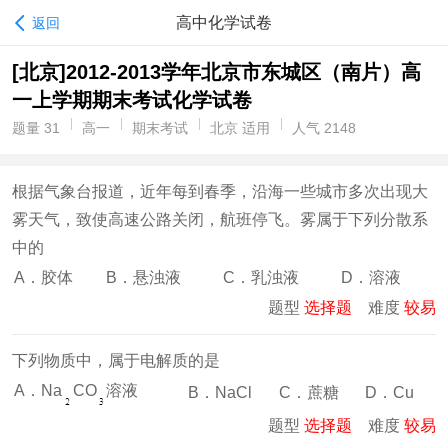
高中化学试卷
返回
[北京]2012-2013学年北京市东城区（南片）高
一上学期期末考试化学试卷
题量 31
高一
期末考试
北京 适用
人气 2148
根据气象台报道，近年每到春季，沿海一些城市多次出现大
雾天气，致使高速公路关闭，航班停飞。雾属于下列分散系
中的
A．胶体
B．悬浊液
C．乳浊液
D．溶液
题型
选择题
难度
较易
下列物质中，属于电解质的是
A．Na
CO
溶液
B．NaCl
C．蔗糖
D．Cu
题型
选择题
难度
较易