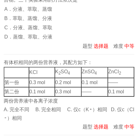
A．分液、萃取、蒸馏
B．萃取、蒸馏、分液
C．分液、蒸馏、萃取
D．蒸馏、萃取、分液
题型
选择题
难度
中等
有体积相同的两份营养液，其配方如下：
K
SO
ZnSO
ZnCl
KCl
2
4
4
2
第一份
0.3 mol
0.2 mol
0.1 mol
——
第二份
0.1 mol
0.3 mol
——
0.1 mol
两份营养液中各离子浓度
A. 完全不同 B. 完全相同 C. 仅c（K
）相同 D. 仅c（Cl
）相同
题型
选择题
难度
中等