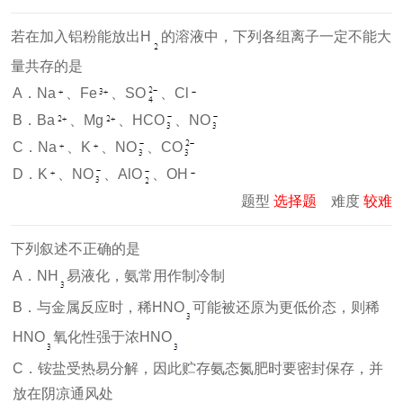
若在加入铝粉能放出H
的溶液中，下列各组离子一定不能大
量共存的是
A．Na
、Fe
、SO
、Cl
B．Ba
、Mg
、HCO
、NO
C．Na
、K
、NO
、CO
D．K
、NO
、AlO
、OH
题型
选择题
难度
较难
下列叙述不正确的是
A．NH
易液化，氨常用作制冷制
B．与金属反应时，稀HNO
可能被还原为更低价态，则稀
HNO
氧化性强于浓HNO
C．铵盐受热易分解，因此贮存氨态氮肥时要密封保存，并
放在阴凉通风处