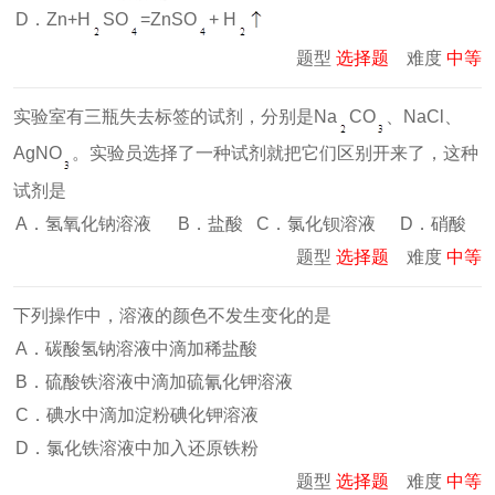
D．Zn+H
SO
=ZnSO
+ H
题型
选择题
难度
中等
实验室有三瓶失去标签的试剂，分别是Na
CO
、NaCl、
AgNO
。实验员选择了一种试剂就把它们区别开来了，这种
试剂是
A．氢氧化钠溶液
B．盐酸
C．氯化钡溶液
D．硝酸
题型
选择题
难度
中等
下列操作中，溶液的颜色不发生变化的是
A．碳酸氢钠溶液中滴加稀盐酸
B．硫酸铁溶液中滴加硫氰化钾溶液
C．碘水中滴加淀粉碘化钾溶液
D．氯化铁溶液中加入还原铁粉
题型
选择题
难度
中等