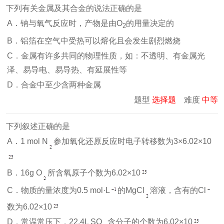
下列有关金属及其合金的说法正确的是
A．钠与氧气反应时，产物是由O
的用量决定的
2
B．铝箔在空气中受热可以熔化且会发生剧烈燃烧
C．金属有许多共同的物理性质，如：不透明、有金属光
泽、易导电、易导热、有延展性等
D．合金中至少含两种金属
题型
选择题
难度
中等
下列叙述正确的是
A．1 mol N
参加氧化还原反应时电子转移数为3×6.02×10
B．16g O
所含氧原子个数为6.02×10
C．物质的量浓度为0.5 mol·L
的MgCl
溶液，含有的Cl
数为6.02×10
D．常温常压下，22.4L SO
含分子的个数为6.02×10