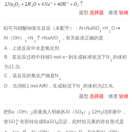
题型
选择题
难度
较难
铝可与硝酸钠发生反应（未配平）：Al+NaNO
+H
O
Al（OH）
+N
+NaAlO
，有关叙述正确的是
A．上述反应中水是氧化剂
B．若反应过程中转移5 mol e
则生成标准状况下N
的体积
为11.2L
C．该反应的氧化产物是N
D．当消耗1 mol Al时，生成标况下N
的体积为22.4L
题型
选择题
难度
较难
把Ba（OH）
溶液滴入明矾[KAl（SO
）
·12H
O]溶液中，
2
4
2
2
使SO
全部转化成BaSO
沉淀，此时铝元素的存在形式是
4