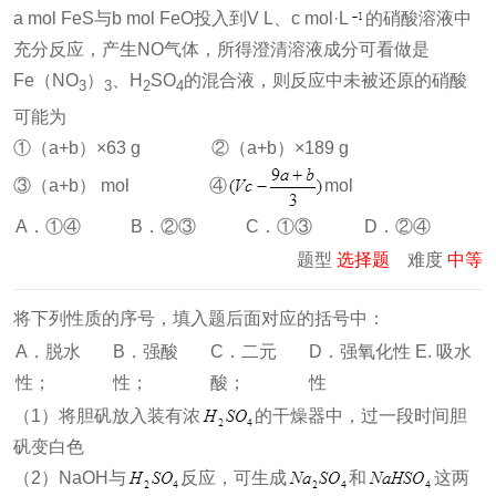
a mol FeS与b mol FeO投入到V L、c mol·L
的硝酸溶液中
充分反应，产生NO气体，所得澄清溶液成分可看做是
Fe（NO
）
、H
SO
的混合液，则反应中未被还原的硝酸
3
3
2
4
可能为
①（a+b）×63 g ②（a+b）×189 g
③（a+b） mol ④
mol
A．①④
B．②③
C．①③
D．②④
题型
选择题
难度
中等
将下列性质的序号，填入题后面对应的括号中：
A．脱水
B．强酸
C．二元
D．强氧化性 E. 吸水
性；
性；
酸；
性
（1）将胆矾放入装有浓
的干燥器中，过一段时间胆
矾变白色
（2）NaOH与
反应，可生成
和
这两