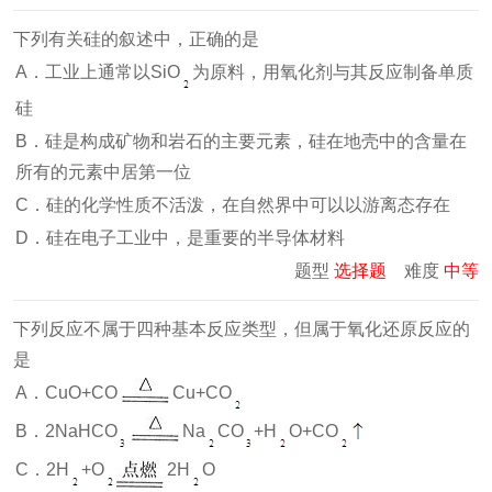
下列有关硅的叙述中，正确的是
A．工业上通常以SiO
为原料，用氧化剂与其反应制备单质
硅
B．硅是构成矿物和岩石的主要元素，硅在地壳中的含量在
所有的元素中居第一位
C．硅的化学性质不活泼，在自然界中可以以游离态存在
D．硅在电子工业中，是重要的半导体材料
题型
选择题
难度
中等
下列反应不属于四种基本反应类型，但属于氧化还原反应的
是
A．CuO+CO
Cu+CO
B．2NaHCO
Na
CO
+H
O+CO
C．2H
+O
2H
O