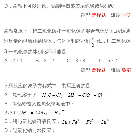
D．常温下可以用铁、铝制容器盛装浓硫酸或浓硝酸
题型
选择题
难度
中等
常温常压下，把二氧化碳和一氧化碳的混合气体V mL缓缓通
过足量的过氧化钠固体，气体体积缩小到
mL，则二氧化碳
和一氧化氮的体积比不可能是
A．2：1
B．3：2
C．3：4
D．5：4
题型
选择题
难度
容易
下列反应的离子方程式中，书写正确的是
A．氯气溶于水：
B．将铝粉投入氢氧化钠溶液中：
C．铜与氯化铁溶液反应：
D．过氧化钠与水反应：