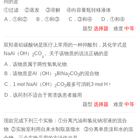
同的是
①过滤 ②蒸发 ③溶解 ④向容量瓶转移液体
A．①和②
B．①和③
C．③和④
D．①和④
题型
选择题
难度
中等
双羟基铝碳酸钠是医疗上常用的一种抑酸剂，其化学式是
NaAl（OH）
CO
。关于该物质的说法正确的是
2
A．该物质属于两性氢氧化物
B．该物质是Al（OH）
和Na
CO
的混合物
3
2
3
C．1 mol NaAl（OH）
CO
最多可消耗3 mol H
2
3
D．该药剂不适合于胃溃疡患者服用
题型
选择题
难度
中等
现欲完成下列三个实验：①分离汽油和氯化钠溶液的混合
物 ②实验室利用自来水制取蒸馏水 ③分离单质溴和水的混
合物。三个实验采用的方法依次是