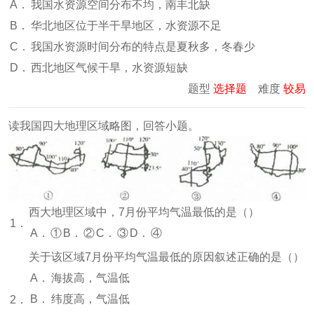
A．
我国水资源空间分布不均，南丰北缺
B．
华北地区位于半干旱地区，水资源不足
C．
我国水资源时间分布的特点是夏秋多，冬春少
D．
西北地区气候干旱，水资源短缺
题型
选择题
难度
较易
读我国四大地理区域略图，回答小题。
西大地理区域中，7月份平均气温最低的是（
）
1．
A．
①
B．
②
C．
③
D．
④
关于该区域7月份平均气温最低的原因叙述正确的是（
）
A．
海拔高，气温低
B．
纬度高，气温低
2．