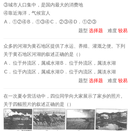
③城市人口集中，是国内最大的消费地
④靠近海洋，气候宜人
A．
①②④
B．
①③④
C．
②③④
D．
①②③
题型
选择题
难度
较易
众多的河湖为黄石地区提供了水运、养殖、灌溉之便。下列
关于黄石地区河湖的叙述正确的是（
）
A．
位于外流区，属咸水湖
B．
位于外流区，属淡水湖
C．
位于内流区，属咸水湖
D．
位于内流区，属淡水湖
题型
选择题
难度
较易
在一次夏令营活动中，四位同学向大家展示了家乡的照片。
关于四幅照片的叙述正确的是（
）