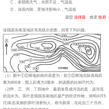
C．
多阴雨天气，光照不足，气温低
D．
深居内陆，受海洋影响小，气温低
题型
选择题
难度
较易
读我国东南某地区等高线示意图，回答下列问题。
（1）图中①②两地的相对高度为
；若①②两地实际直线距
离为900米，图上距离为3厘米．则该图的比例尺约为
。
（2)甲、乙、丙，丁四地中，最易发育成河流的是
，该河流
的流向为
。茶叶是我国东南地区盛产的经济作物，清明(4月5
日)前后采摘的茶叶清香怡人，称为新茶，在此后三个月内，