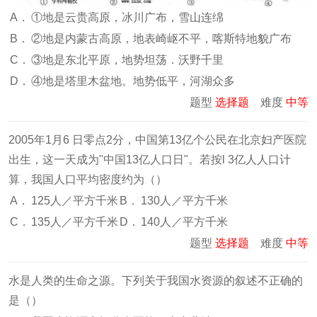
A．
①地是云贵高原，冰川广布，雪山连绵
B．
②地是内蒙古高原，地表崎岖不平，喀斯特地貌广布
C．
③地是东北平原，地势坦荡．沃野千里
D．
④地是塔里木盆地。地势低平，河湖众多
题型
选择题
难度
中等
2005年1月6 日零点2分，中国第13亿个公民在北京妇产医院
出生，这一天成为"中国13亿人口日"。若按l 3亿人人口计
算，我国人口平均密度约为（
）
A．
125人／平方千米
B．
130人／平方千米
C．
135人／平方千米
D．
140人／平方千米
题型
选择题
难度
中等
水是人类的生命之源。下列关于我国水资源的叙述不正确的
是（
）