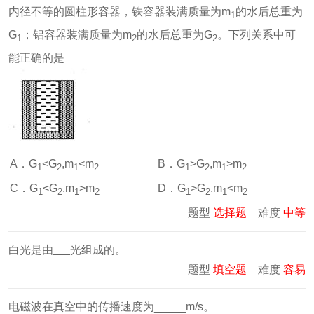
内径不等的圆柱形容器，铁容器装满质量为m
的水后总重为
1
G
；铝容器装满质量为m
的水后总重为G
。下列关系中可
1
2
2
能正确的是
A．G
<G
,m
<m
B．G
>G
,m
>m
1
2
1
2
1
2
1
2
C．G
<G
,m
>m
D．G
>G
,m
<m
1
2
1
2
1
2
1
2
题型
选择题
难度
中等
白光是由
光组成的。
题型
填空题
难度
容易
电磁波在真空中的传播速度为_____m/s。