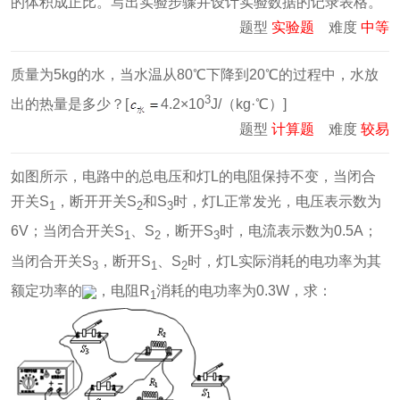
的体积成正比。写出实验步骤并设计实验数据的记录表格。
题型
实验题
难度
中等
质量为5kg的水，当水温从80℃下降到20℃的过程中，水放
3
出的热量是多少？[
4.2×10
J/（kg·℃）]
题型
计算题
难度
较易
如图所示，电路中的总电压和灯L的电阻保持不变，当闭合
开关S
，断开开关S
和S
时，灯L正常发光，电压表示数为
1
2
3
6V；当闭合开关S
、S
，断开S
时，电流表示数为0.5A；
1
2
3
当闭合开关S
，断开S
、S
时，灯L实际消耗的电功率为其
3
1
2
额定功率的
，电阻R
消耗的电功率为0.3W，求：
1