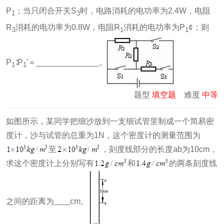
P
；当只闭合开关S
时，电路消耗的电功率为2.4W，电阻
1
3
R
消耗的电功率为0.8W，电阻R
消耗的电功率为P
¢；则
3
1
1
P
∶P
′＝______________。
1
1
题型
填空题
难度
中等
如图所示，某同学把细沙放到一支细试管里制成一个简易密
度计，沙与试管的总重为1N，这个密度计的测量范围为
至
，刻度线部分的长度ab为10cm，
求这个密度计上分别写有
和
的两条刻度线
之间的距离为
cm。