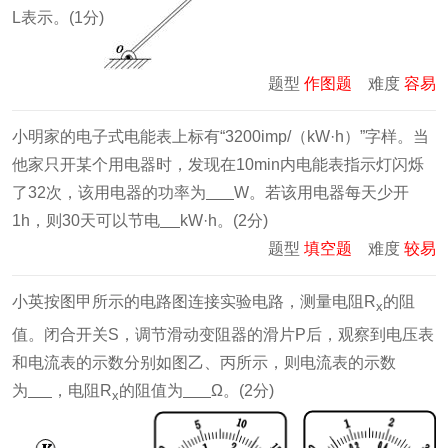
L表示。(1分)
题型
作图题
难度
容易
小明家的电子式电能表上标有“3200imp/（kW·h）”字样。当
他家只开某个用电器时，发现在10min内电能表指示灯闪烁
了32次，该用电器的功率为
W。若该用电器每天少开
1h，则30天可以节电
kW·h。(2分)
题型
填空题
难度
较易
小英按图甲所示的电路图连接实验电路，测量电阻R
的阻
x
值。闭合开关S，调节滑动变阻器的滑片P后，观察到电压表
和电流表的示数分别如图乙、丙所示，则电流表的示数
为
，电阻R
的阻值为
Ω。(2分)
x