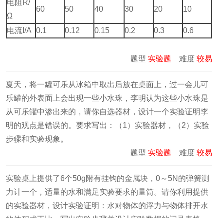
电阻R/
60
50
40
30
20
10
Ω
电流I/A
0.1
0.12
0.15
0.2
0.3
0.6
题型
实验题
难度
较易
夏天，将一罐可乐从冰箱中取出后放在桌面上，过一会儿可
乐罐的外表面上会出现一些小水珠，李明认为这些小水珠是
从可乐罐中渗出来的，请你自选器材，设计一个实验证明李
明的观点是错误的。要求写出：（1）实验器材，（2）实验
步骤和实验现象。
题型
实验题
难度
较易
实验桌上提供了6个50g附有挂钩的金属块，0～5N的弹簧测
力计一个，适量的水和满足实验要求的量筒。请你利用提供
的实验器材，设计实验证明：水对物体的浮力与物体排开水