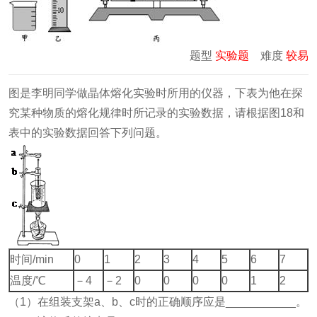
题型
实验题
难度
较易
图是李明同学做晶体熔化实验时所用的仪器，下表为他在探
究某种物质的熔化规律时所记录的实验数据，请根据图18和
表中的实验数据回答下列问题。
时间/min
0
1
2
3
4
5
6
7
温度/℃
－4
－2
0
0
0
0
1
2
（1）在组装支架a、b、c时的正确顺序应是___________。