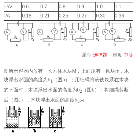
U/V
0.6
0.7
0.8
0.9
1.0
1.1
I/A
0.18
0.21
0.25
0.27
0.30
0.33
题型
选择题
难度
中等
图所示容器内放有一长方体木块M，上面压有一铁块m，木
块浮出水面的高度为h
（图a）；用细绳将该铁块系在木块
1
的下面时，木块浮出水面的高度为h
（图b）；将细绳剪断
2
后（图c），木块浮出水面的高度h
为
3