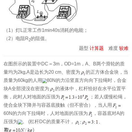
（1）灯L正常工作1min40s消耗的电能；
（2）电阻R
的阻值。
2
题型
计算题
难度
较难
在图所示的装置中DC＝3m，OD=1m，A、B两个滑轮的质
量均为2kg,A是边长为20 cm、密度为
的正方体合金块，当
质量为60kg的人用
80N的力沿竖直方向向下拉绳时，合金
块A全部浸没在密度为
的液体中，杠杆恰好在水平位置平
衡，此时人对地面的压强为
；若人缓慢松绳，
使合金块下降并与容器底接触（但不密合），当人用
60N的力向下拉绳时，人对地面的压强为
，容器底对A的
压强为
。 (杠杆DC的质量不计，
、
)