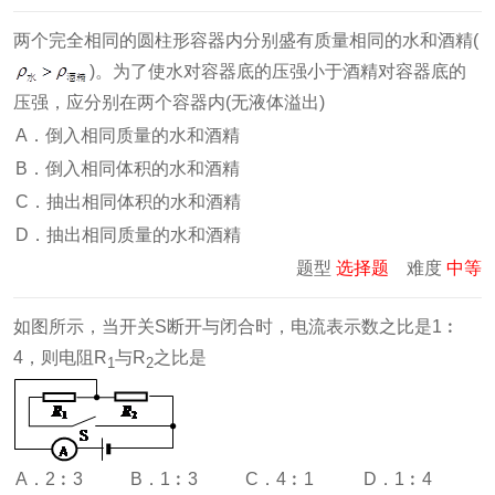
两个完全相同的圆柱形容器内分别盛有质量相同的水和酒精(
)。为了使水对容器底的压强小于酒精对容器底的
压强，应分别在两个容器内(无液体溢出)
A．倒入相同质量的水和酒精
B．倒入相同体积的水和酒精
C．抽出相同体积的水和酒精
D．抽出相同质量的水和酒精
题型
选择题
难度
中等
如图所示，当开关S断开与闭合时，电流表示数之比是1︰
4，则电阻R
与R
之比是
1
2
A．2︰3
B．1︰3
C．4︰1
D．1︰4