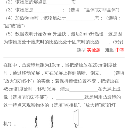
（2）该物质的熔点是_________ ℃；
（3）该物质是
__________
；（选填：“晶体”或“非晶体”）
（4）加热6min时，该物质处于___________态；（选填：
“固”或“液”）
（5）数据表明开始2min升温快，最后2min升温慢，这是因
为该物质处于液态时的比热比处于固态时的比热
。(5分)
题型
实验题
难度
中等
在图中，凸透镜焦距为10cm，当把蜡烛放在20cm刻度处
时，通过移动光屏，可在光屏上得到清晰、倒立、
（选填
“放大”或“缩小”）的实像；若保持透镜位置不变，把蜡烛在
45cm刻度处时，移动光屏，蜡烛___________在光屏上成
像（选填“能”或“不能”）， ___________就是利用凸透镜的
这一特点来观察物体的（选填“照相机”、“放大镜”或“幻灯
机”）。