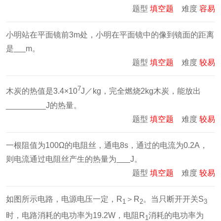
题型
填空题
难度
容易
小明站在平面镜前3m处，小明在平面镜中的像到镜面的距离
是
m。
题型
填空题
难度
较易
7
木炭的热值是3.4×10
J／kg，完全燃烧2kg木炭，能放出
_________J的热量。
题型
填空题
难度
较易
一根阻值为100Ω的电阻丝，通电8s，通过的电流为0.2A，
则电流通过电阻丝产生的热量为
J。
题型
填空题
难度
较易
如图所示电路，电源电压一定，R
＞R
。当只断开开关S
1
2
3
时，电路消耗的电功率为19.2W，电阻R
消耗的电功率为
1